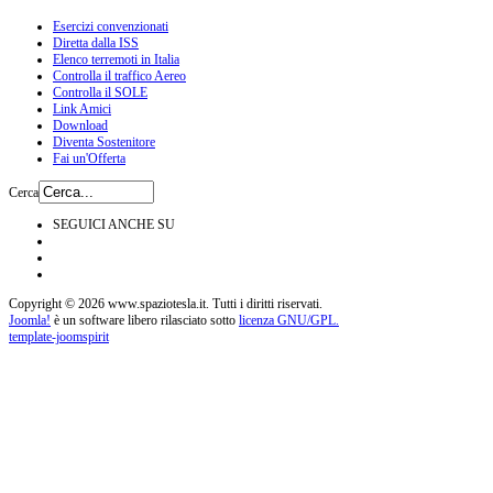
Esercizi convenzionati
Diretta dalla ISS
Elenco terremoti in Italia
Controlla il traffico Aereo
Controlla il SOLE
Link Amici
Download
Diventa Sostenitore
Fai un'Offerta
Cerca
SEGUICI ANCHE SU
Copyright © 2026 www.spaziotesla.it. Tutti i diritti riservati.
Joomla!
è un software libero rilasciato sotto
licenza GNU/GPL.
template-joomspirit