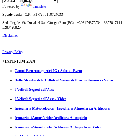
Powered by
Translate
Spazio Tesla
- C.F. / P.IVA : 91107240334
Sede Legale: Via Ducale 6 San Giorgio P.no (PC) - +393474875534 - 3357017114 -
3288428826
Disclaimer
Privacy Policy
+INFINIUM 2024
Campi Elettromagnetici 5G e Salute - Event
Dalla Melodia delle Cellule al Suono del Corpo Umano - i Video
I Velivoli Segreti dell'Asse
I Velivoli Segreti dell'Asse - Video
Ingegneria Meteorologica - Ingegneria Atmosferica Artificiosa
Irrorazioni Atmosferiche Artificiose Antropiche
Irrorazioni Atmosferiche Artificiose Antropiche - i Video