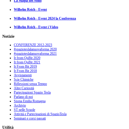
La Magia dei Soldi
Wilhelm Reich - Event
Wilhelm Reich - Event 2024 la Conferenza
Wilhelm Reich - Event i Video
Notizie
CONFERENZE 2012-2023
#spazioteslalanuovaforma 2020
#spazioteslalanuovaforma 2021
It from QuBit 2020
It from QuBit 2021
It From Bit 2019
It From Bit 2018
Avvistamenti
Scie Chimiche
Riflessioni senza Tempo
Altre Curiosità
Partecipazioni Spazio Tesla
Parlano di noi
Sisma Emilia Romagna
Archivio
ST nelle Scuole
Attività e Partecipazioni di SpazioTesla
Seminari e corsi passati
Utilità