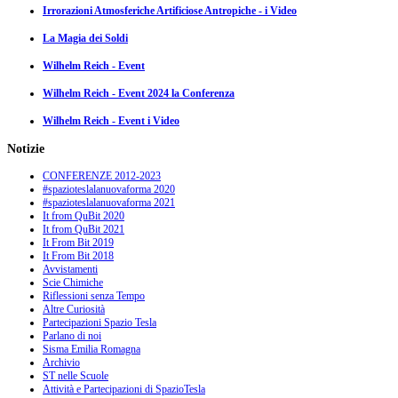
Irrorazioni Atmosferiche Artificiose Antropiche - i Video
La Magia dei Soldi
Wilhelm Reich - Event
Wilhelm Reich - Event 2024 la Conferenza
Wilhelm Reich - Event i Video
Notizie
CONFERENZE 2012-2023
#spazioteslalanuovaforma 2020
#spazioteslalanuovaforma 2021
It from QuBit 2020
It from QuBit 2021
It From Bit 2019
It From Bit 2018
Avvistamenti
Scie Chimiche
Riflessioni senza Tempo
Altre Curiosità
Partecipazioni Spazio Tesla
Parlano di noi
Sisma Emilia Romagna
Archivio
ST nelle Scuole
Attività e Partecipazioni di SpazioTesla