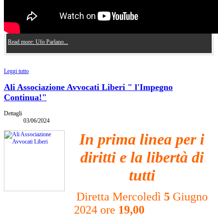
Ufo Parlano i Piloti - Cun Italia Network
Ufo Parlano i Piloti è entrato nella prestigiosa vetrina libraria di
Cun Italia Network
,
un dove…
Read more: Ufo Parlano...
Leggi tutto
Ali Associazione Avvocati Liberi " l'Impegno
Continua!"
Dettagli
03/06/2024
In prima linea per i
diritti e la libertà di
tutti
Diretta Mercoledì
5
Giugno
2024 ore
19,00