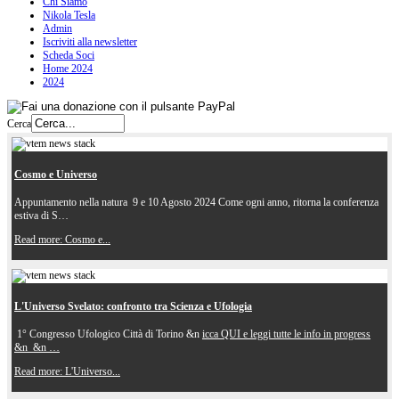
Chi Siamo
Nikola Tesla
Admin
Iscriviti alla newsletter
Scheda Soci
Home 2024
2024
Cerca
Cosmo e Universo
Appuntamento nella natura 9 e 10 Agosto 2024 Come ogni anno, ritorna la conferenza
estiva di S…
Read more: Cosmo e...
L'Universo Svelato: confronto tra Scienza e Ufologia
1° Congresso Ufologico Città di Torino &n
icca QUI e leggi tutte le info in progress
&n &n …
Read more: L'Universo...