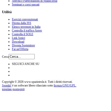
Attività e Partecipazioni di SpazioTesla
Seminari e corsi passati
Utilità
Esercizi convenzionati
Diretta dalla ISS
Elenco terremoti in Italia
Controlla il traffico Aereo
Controlla il SOLE
Link Amici
Download
Diventa Sostenitore
Fai un'Offerta
Cerca
SEGUICI ANCHE SU
Copyright © 2026 www.spaziotesla.it. Tutti i diritti riservati.
Joomla!
è un software libero rilasciato sotto
licenza GNU/GPL.
template-joomspirit