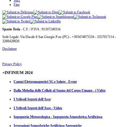
Succ
Fine
Spazio Tesla
- C.F. / P.IVA : 91107240334
Sede Legale: Via Ducale 6 San Giorgio P.no (PC) - +393474875534 - 3357017114 -
3288428826
Disclaimer
Privacy Policy
+INFINIUM 2024
Campi Elettromagnetici 5G e Salute - Event
Dalla Melodia delle Cellule al Suono del Corpo Umano - i Video
I Velivoli Segreti dell'Asse
I Velivoli Segreti dell'Asse - Video
Ingegneria Meteorologica - Ingegneria Atmosferica Artificiosa
Irrorazioni Atmosferiche Artificiose Antropiche