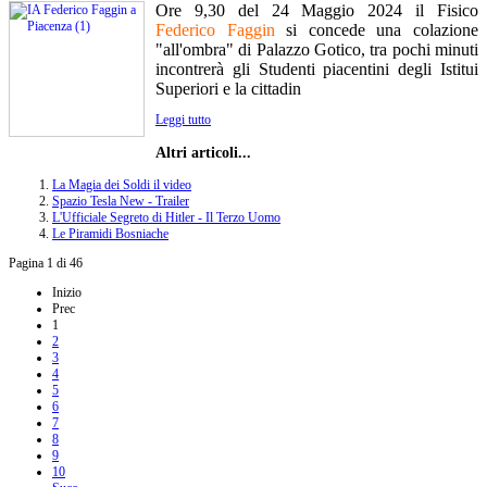
Ore 9,30 del 24 Maggio 2024 il Fisico
Federico Faggin
si concede una colazione
"all'ombra" di Palazzo Gotico, tra pochi minuti
incontrerà gli Studenti piacentini degli Istitui
Superiori e la cittadin
Leggi tutto
Altri articoli...
La Magia dei Soldi il video
Spazio Tesla New - Trailer
L'Ufficiale Segreto di Hitler - Il Terzo Uomo
Le Piramidi Bosniache
Pagina 1 di 46
Inizio
Prec
1
2
3
4
5
6
7
8
9
10