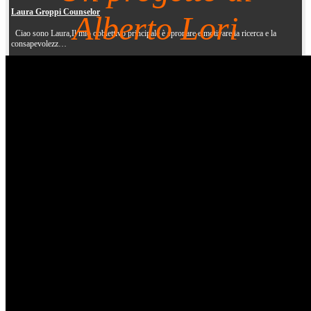
Laura Groppi Counselor
Alberto Lori
Ciao sono Laura,Il mio obbiettivo principale è spronare e motivare la ricerca e la
consapevolezz…
Read more: Laura Groppi...
Il Nido a 432 Hz... La Musica ci Salverà
Roberto Romiti & Spazio Tesla APS
presentano
“
sic-Sun-World
/em
str
ical mass in
the world…
Read more: Il Nido a...
La Bibbia Decifrata - Dal Salto nel Fulmine alla Luce Cosmica
Da
San Luca
8,16-18 "
Nessuno poi, dopo aver accesa la lucerna, la copra con un
vaso, o la ponga so
…
Read more: La Bibbia...