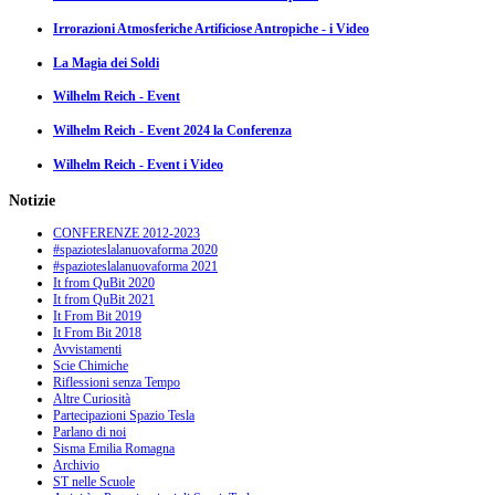
Irrorazioni Atmosferiche Artificiose Antropiche - i Video
La Magia dei Soldi
Wilhelm Reich - Event
Wilhelm Reich - Event 2024 la Conferenza
Wilhelm Reich - Event i Video
Notizie
CONFERENZE 2012-2023
#spazioteslalanuovaforma 2020
#spazioteslalanuovaforma 2021
It from QuBit 2020
It from QuBit 2021
It From Bit 2019
It From Bit 2018
Avvistamenti
Scie Chimiche
Riflessioni senza Tempo
Altre Curiosità
Partecipazioni Spazio Tesla
Parlano di noi
Sisma Emilia Romagna
Archivio
ST nelle Scuole