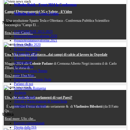
Wilhelm Reich - Event 2024 la Conferenza
Campi Elettromagnetici 5G e Salute - il Video
Wilhelm Reich - Event i Video
Una produzione Spazio Tesla e Oltreitaca - Conferenza Pubblica Scientifico
Notizie
Sociologica "Campi El…
CONFERENZE 2012-2023
Read more: Campi...
#spazioteslalanuovaforma 2020
#spazioteslalanuovaforma 2021
It from QuBit 2020
It from QuBit 2021
It From Bit 2019
Una Vita sempre all'attacco...dai campi di calcio al lavoro in Ospedale
It From Bit 2018
Avvistamenti
Maggio 2024 alle
Colonie Padane
di Cremona Alberto Negri incontra il dr. Carlo
Scie Chimiche
ZIliani, la storia di…
Riflessioni senza Tempo
Altre Curiosità
Read more: Una Vita...
Partecipazioni Spazio Tesla
Parlano di noi
Sisma Emilia Romagna
Archivio
ST nelle Scuole
Ufo: che succede nei parlamenti di vari Paesi?
Attività e Partecipazioni di SpazioTesla
Seminari e corsi passati
È urgente che il tema sia trattato seriamente & di
Vladimiro Bibolotti
(da Il Fatto
Qu…
Utilità
Read more: Ufo: che...
Esercizi convenzionati
Diretta dalla ISS