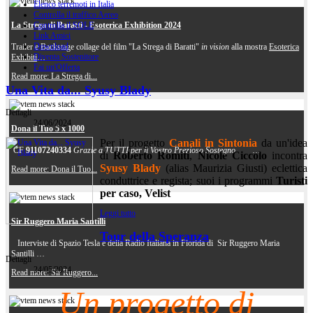
Elenco terremoti in Italia
Controlla il traffico Aereo
Controlla il SOLE
La Strega di Baratti - Esoterica Exhibition 2024
Link Amici
Download
Trailer e Backstage collage del film "La Strega di Baratti"
in vision
alla mostra
Esoterica
Diventa Sostenitore
Exhibiti
…
Fai un'Offerta
Read more: La Strega di...
Una Vita da... Syusy Blady
Dettagli
24/06/2024
Dona il Tuo 5 x 1000
Per il progetto
Canali in Sintonia
da un'idea
CF
91107240334
Grazie a TUTTI per il Vostro Prezioso Sostegno
…
di
Roberto Romiti
,
Nicole Ciccolo
incontra
Syusy Blady
(alias Maurizia Giusti) eclettica
Read more: Dona il Tuo...
conduttrice e regista; suoi i programmi
Turisti
per caso, Velist
Leggi tutto
Sir Ruggero Maria Santilli
Tour della Speranza
Interviste di Spazio Tesla e della Radio Italiana in Florida di Sir Ruggero Maria
Santilli …
Dettagli
24/05/2024
Read more: Sir Ruggero...
Un progetto di