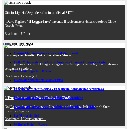
Ufo in Liguria/ Segnale radio in analisi al SETI
Dario Rigliaco "
Il Leggendario
" incontra il radioamatore della Protezione Civile
Davide Frino.…
Read more: Ufo in...
+INFINIUM 2024
Campi Elettromagnetici 5G e Salute - Event
La Strega di Baratti - Pietra Parcellara Movie
Dalla Melodia delle Cellule al Suono del Corpo Umano - i Video
Proseguono le riprese del lungometraggio "
La Strega di Baratti
", una produzione
congiunta
Spazio
…
I Velivoli Segreti dell'Asse
Read more: La Strega di...
I Velivoli Segreti dell'Asse - Video
Ingegneria Meteorologica - Ingegneria Atmosferica Artificiosa
Irrorazioni Atmosferiche Artificiose Antropiche
L'Entusiasmante eredità di Emilio Del Giudice
Irrorazioni Atmosferiche Artificiose Antropiche - i Video
Dal
Palazzo Serra di Cassano
in Napoli, sede dell'Istituto Italiano per gli Studi
Filosofici, Spazio…
La Magia dei Soldi
Read more: L'Entusiasmante...
Wilhelm Reich - Event