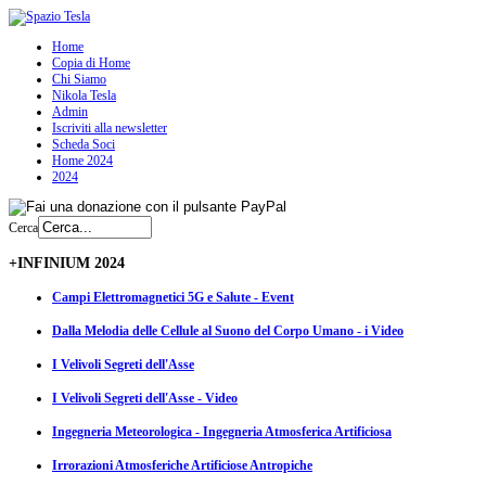
Home
Copia di Home
Chi Siamo
Nikola Tesla
Admin
Iscriviti alla newsletter
Scheda Soci
Home 2024
2024
Cerca
+INFINIUM 2024
Campi Elettromagnetici 5G e Salute - Event
Dalla Melodia delle Cellule al Suono del Corpo Umano - i Video
I Velivoli Segreti dell'Asse
I Velivoli Segreti dell'Asse - Video
Ingegneria Meteorologica - Ingegneria Atmosferica Artificiosa
Irrorazioni Atmosferiche Artificiose Antropiche