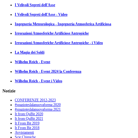
I Velivoli Segreti dell'Asse
I Velivoli Segreti dell'Asse - Video
Ingegneria Meteorologica - Ingegneria Atmosferica Artificiosa
Irrorazioni Atmosferiche Artificiose Antropiche
Irrorazioni Atmosferiche Artificiose Antropiche - i Video
La Magia dei Soldi
Wilhelm Reich - Event
Wilhelm Reich - Event 2024 la Conferenza
Wilhelm Reich - Event i Video
Notizie
CONFERENZE 2012-2023
#spazioteslalanuovaforma 2020
#spazioteslalanuovaforma 2021
It from QuBit 2020
It from QuBit 2021
It From Bit 2019
It From Bit 2018
Avvistamenti
Scie Chimiche