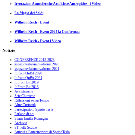
Irrorazioni Atmosferiche Artificiose Antropiche - i Video
La Magia dei Soldi
Wilhelm Reich - Event
Wilhelm Reich - Event 2024 la Conferenza
Wilhelm Reich - Event i Video
Notizie
CONFERENZE 2012-2023
#spazioteslalanuovaforma 2020
#spazioteslalanuovaforma 2021
It from QuBit 2020
It from QuBit 2021
It From Bit 2019
It From Bit 2018
Avvistamenti
Scie Chimiche
Riflessioni senza Tempo
Altre Curiosità
Partecipazioni Spazio Tesla
Parlano di noi
Sisma Emilia Romagna
Archivio
ST nelle Scuole
Attività e Partecipazioni di SpazioTesla