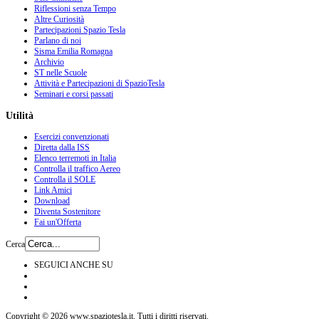
Riflessioni senza Tempo
Altre Curiosità
Partecipazioni Spazio Tesla
Parlano di noi
Sisma Emilia Romagna
Archivio
ST nelle Scuole
Attività e Partecipazioni di SpazioTesla
Seminari e corsi passati
Utilità
Esercizi convenzionati
Diretta dalla ISS
Elenco terremoti in Italia
Controlla il traffico Aereo
Controlla il SOLE
Link Amici
Download
Diventa Sostenitore
Fai un'Offerta
Cerca
SEGUICI ANCHE SU
Copyright © 2026 www.spaziotesla.it. Tutti i diritti riservati.