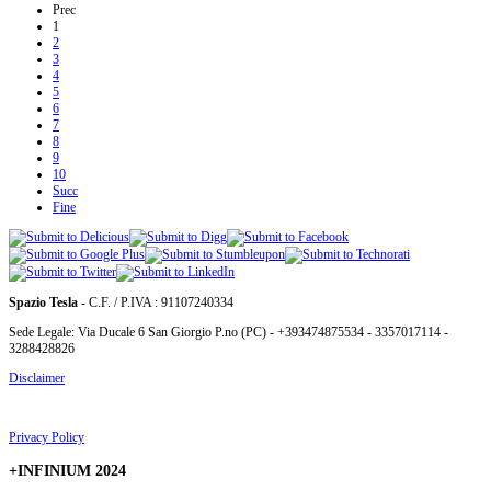
Prec
1
2
3
4
5
6
7
8
9
10
Succ
Fine
Spazio Tesla
- C.F. / P.IVA : 91107240334
Sede Legale: Via Ducale 6 San Giorgio P.no (PC) - +393474875534 - 3357017114 -
3288428826
Disclaimer
Privacy Policy
+INFINIUM 2024