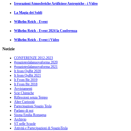
Irrorazioni Atmosferiche Artificiose Antropiche - i Video
La Magia dei Soldi
Wilhelm Reich - Event
Wilhelm Reich - Event 2024 la Conferenza
Wilhelm Reich - Event i Video
Notizie
CONFERENZE 2012-2023
#spazioteslalanuovaforma 2020
#spazioteslalanuovaforma 2021
It from QuBit 2020
It from QuBit 2021
It From Bit 2019
It From Bit 2018
Avvistamenti
Scie Chimiche
Riflessioni senza Tempo
Altre Curiosità
Partecipazioni Spazio Tesla
Parlano di noi
Sisma Emilia Romagna
Archivio
ST nelle Scuole
Attività e Partecipazioni di SpazioTesla