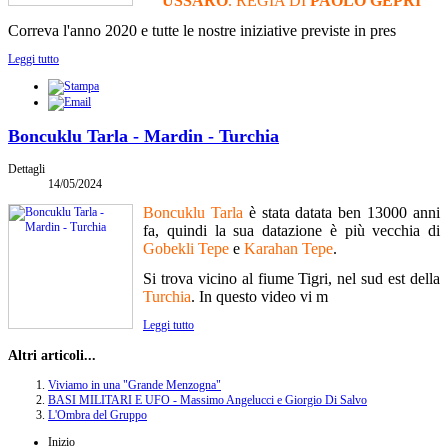
USSARO
. REGIA DI
PAOLO GEPRI
Correva l'anno 2020 e tutte le nostre iniziative previste in pres
Leggi tutto
Boncuklu Tarla - Mardin - Turchia
Dettagli
14/05/2024
Boncuklu Tarla
è stata datata ben 13000 anni
fa, quindi la sua datazione è più vecchia di
Gobekli Tepe
e
Karahan Tepe
.
Si trova vicino al fiume Tigri, nel sud est della
Turchia
. In questo video vi m
Leggi tutto
Altri articoli...
Viviamo in una "Grande Menzogna"
BASI MILITARI E UFO - Massimo Angelucci e Giorgio Di Salvo
L'Ombra del Gruppo
Inizio