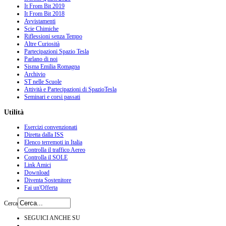
It From Bit 2019
It From Bit 2018
Avvistamenti
Scie Chimiche
Riflessioni senza Tempo
Altre Curiosità
Partecipazioni Spazio Tesla
Parlano di noi
Sisma Emilia Romagna
Archivio
ST nelle Scuole
Attività e Partecipazioni di SpazioTesla
Seminari e corsi passati
Utilità
Esercizi convenzionati
Diretta dalla ISS
Elenco terremoti in Italia
Controlla il traffico Aereo
Controlla il SOLE
Link Amici
Download
Diventa Sostenitore
Fai un'Offerta
Cerca
SEGUICI ANCHE SU