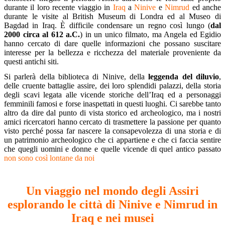
durante il loro recente viaggio in
Iraq
a
Ninive
e
Nimrud
ed anche
durante le visite al British Museum di Londra ed al Museo di
Bagdad in Iraq. È difficile condensare un regno così lungo (
dal
2000 circa al 612 a.C.
) in un unico filmato, ma Angela ed Egidio
hanno cercato di dare quelle informazioni che possano suscitare
interesse per la bellezza e ricchezza del materiale proveniente da
questi antichi siti.
Si parlerà della biblioteca di Ninive, della
leggenda del diluvio
,
delle cruente battaglie assire, dei loro splendidi palazzi, della storia
degli scavi legata alle vicende storiche dell’Iraq ed a personaggi
femminili famosi e forse inaspettati in questi luoghi. Ci sarebbe tanto
altro da dire dal punto di vista storico ed archeologico, ma i nostri
amici ricercatori hanno cercato di trasmettere la passione per quanto
visto perché possa far nascere la consapevolezza di una storia e di
un patrimonio archeologico che ci appartiene e che ci faccia sentire
che quegli uomini e donne e quelle vicende di quel antico passato
non sono così lontane da noi
Un viaggio nel mondo degli Assiri
esplorando le città di Ninive e Nimrud in
Iraq e nei musei