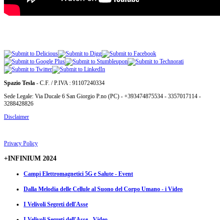
Spazio Tesla
- C.F. / P.IVA : 91107240334
Sede Legale: Via Ducale 6 San Giorgio P.no (PC) - +393474875534 - 3357017114 -
3288428826
Disclaimer
Privacy Policy
+INFINIUM 2024
Campi Elettromagnetici 5G e Salute - Event
Dalla Melodia delle Cellule al Suono del Corpo Umano - i Video
I Velivoli Segreti dell'Asse
I Velivoli Segreti dell'Asse - Video