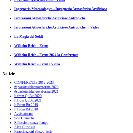
Ingegneria Meteorologica - Ingegneria Atmosferica Artificiosa
Irrorazioni Atmosferiche Artificiose Antropiche
Irrorazioni Atmosferiche Artificiose Antropiche - i Video
La Magia dei Soldi
Wilhelm Reich - Event
Wilhelm Reich - Event 2024 la Conferenza
Wilhelm Reich - Event i Video
Notizie
CONFERENZE 2012-2023
#spazioteslalanuovaforma 2020
#spazioteslalanuovaforma 2021
It from QuBit 2020
It from QuBit 2021
It From Bit 2019
It From Bit 2018
Avvistamenti
Scie Chimiche
Riflessioni senza Tempo
Altre Curiosità
Partecipazioni Spazio Tesla