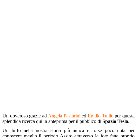
Un doveroso grazie ad
Angela Pasturini
ed
Egidio Tullio
per questa
splendida ricerca qui in anteprima per il pubblico di
Spazio Tesla
.
Un tuffo nella nostra storia più antica e forse poco nota per
conoscere meglio il periodo Assiro attraverso le foto fatte proprio