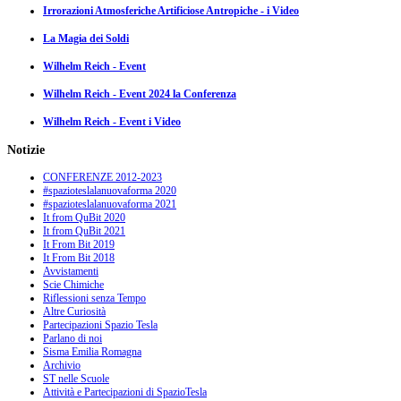
Irrorazioni Atmosferiche Artificiose Antropiche - i Video
La Magia dei Soldi
Wilhelm Reich - Event
Wilhelm Reich - Event 2024 la Conferenza
Wilhelm Reich - Event i Video
Notizie
CONFERENZE 2012-2023
#spazioteslalanuovaforma 2020
#spazioteslalanuovaforma 2021
It from QuBit 2020
It from QuBit 2021
It From Bit 2019
It From Bit 2018
Avvistamenti
Scie Chimiche
Riflessioni senza Tempo
Altre Curiosità
Partecipazioni Spazio Tesla
Parlano di noi
Sisma Emilia Romagna
Archivio
ST nelle Scuole
Attività e Partecipazioni di SpazioTesla