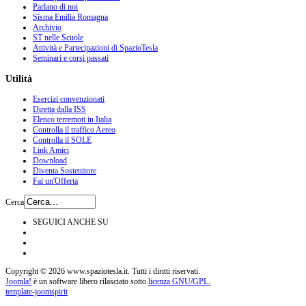
Parlano di noi
Sisma Emilia Romagna
Archivio
ST nelle Scuole
Attività e Partecipazioni di SpazioTesla
Seminari e corsi passati
Utilità
Esercizi convenzionati
Diretta dalla ISS
Elenco terremoti in Italia
Controlla il traffico Aereo
Controlla il SOLE
Link Amici
Download
Diventa Sostenitore
Fai un'Offerta
Cerca
SEGUICI ANCHE SU
Copyright © 2026 www.spaziotesla.it. Tutti i diritti riservati.
Joomla!
è un software libero rilasciato sotto
licenza GNU/GPL.
template-joomspirit