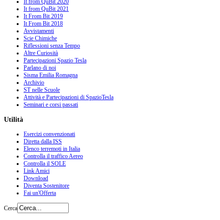
It from QuBit 2020
It from QuBit 2021
It From Bit 2019
It From Bit 2018
Avvistamenti
Scie Chimiche
Riflessioni senza Tempo
Altre Curiosità
Partecipazioni Spazio Tesla
Parlano di noi
Sisma Emilia Romagna
Archivio
ST nelle Scuole
Attività e Partecipazioni di SpazioTesla
Seminari e corsi passati
Utilità
Esercizi convenzionati
Diretta dalla ISS
Elenco terremoti in Italia
Controlla il traffico Aereo
Controlla il SOLE
Link Amici
Download
Diventa Sostenitore
Fai un'Offerta
Cerca