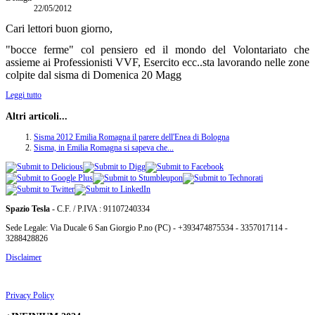
22/05/2012
Cari lettori buon giorno,
"bocce ferme" col pensiero ed il mondo del Volontariato che
assieme ai Professionisti VVF, Esercito ecc..sta lavorando nelle zone
colpite dal sisma di Domenica 20 Magg
Leggi tutto
Altri articoli...
Sisma 2012 Emilia Romagna il parere dell'Enea di Bologna
Sisma, in Emilia Romagna si sapeva che...
Spazio Tesla
- C.F. / P.IVA : 91107240334
Sede Legale: Via Ducale 6 San Giorgio P.no (PC) - +393474875534 - 3357017114 -
3288428826
Disclaimer
Privacy Policy