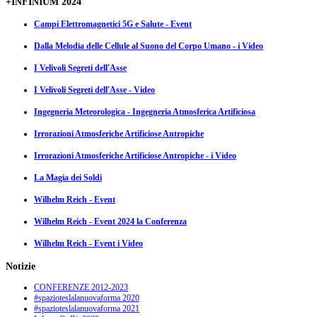
+INFINIUM 2024
Campi Elettromagnetici 5G e Salute - Event
Dalla Melodia delle Cellule al Suono del Corpo Umano - i Video
I Velivoli Segreti dell'Asse
I Velivoli Segreti dell'Asse - Video
Ingegneria Meteorologica - Ingegneria Atmosferica Artificiosa
Irrorazioni Atmosferiche Artificiose Antropiche
Irrorazioni Atmosferiche Artificiose Antropiche - i Video
La Magia dei Soldi
Wilhelm Reich - Event
Wilhelm Reich - Event 2024 la Conferenza
Wilhelm Reich - Event i Video
Notizie
CONFERENZE 2012-2023
#spazioteslalanuovaforma 2020
#spazioteslalanuovaforma 2021