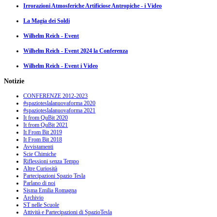
Irrorazioni Atmosferiche Artificiose Antropiche - i Video
La Magia dei Soldi
Wilhelm Reich - Event
Wilhelm Reich - Event 2024 la Conferenza
Wilhelm Reich - Event i Video
Notizie
CONFERENZE 2012-2023
#spazioteslalanuovaforma 2020
#spazioteslalanuovaforma 2021
It from QuBit 2020
It from QuBit 2021
It From Bit 2019
It From Bit 2018
Avvistamenti
Scie Chimiche
Riflessioni senza Tempo
Altre Curiosità
Partecipazioni Spazio Tesla
Parlano di noi
Sisma Emilia Romagna
Archivio
ST nelle Scuole
Attività e Partecipazioni di SpazioTesla