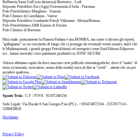
Raffineria Sarni Gulf (ora dismessa) Bertonico - Lodi
Deposito Petrolifero Eni (Agip) Fiorenzuola d'Arda - Piacenza
Polo Petrolchimico Marghera - Venezia
Polo Chimico di Castellanza - Varese
Deposito Petrolifero Lombarda Petroli Villasanta - Monza/Brianza
Polo Petrolchimico ABB Estense di Ferrara
Polo Chimico di Ravenna
Mica male..praticamente la Pianura Padana è una BOMBA, ma come ci dicono gli esperti,
"gallegiamo" su un cuscinetto di fango che ci protegge da eventuali eventi sismici, tant'è che
le Multinazionali, i grandi gruppi Petrolchimici ed energetici come Enel-Edison-Edipower
ecc.. hanno investito i loro patrimoni produttivi in ZONE SICURE
Adesso abbiamo capito da dove nascono certe pellicole cinematografiche, dove il "matto" di
turno (scienziato, ricercatore, uomo della strada) cerca di dire ai "sordi" .. attenti che sta per
accadere qualcosa...
Spazio Tesla
- C.F. / P.IVA : 91107240334
Sede Legale: Via Ducale 6 San Giorgio P.no (PC) - +393474875534 - 3357017114 -
3288428826
Disclaimer
Privacy Policy