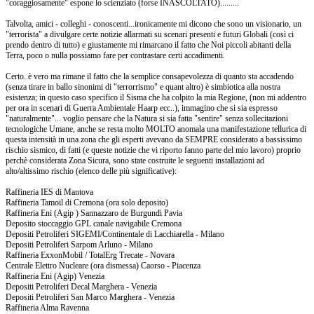
"coraggiosamente" espone lo scienziato (forse INASCOLTATO).........
Talvolta, amici - colleghi - conoscenti...ironicamente mi dicono che sono un visionario, un
"terrorista" a divulgare certe notizie allarmati su scenari presenti e futuri Globali (così ci
prendo dentro di tutto) e giustamente mi rimarcano il fatto che Noi piccoli abitanti della
Terra, poco o nulla possiamo fare per contrastare certi accadimenti.
Certo..è vero ma rimane il fatto che la semplice consapevolezza di quanto sta accadendo
(senza tirare in ballo sinonimi di "terrorrismo" e quant altro) è simbiotica alla nostra
esistenza; in questo caso specifico il Sisma che ha colpito la mia Regione, (non mi addentro
per ora in scenari di Guerra Ambientale Haarp ecc..), immagino che si sia espresso
"naturalmente"... voglio pensare che la Natura si sia fatta "sentire" senza sollecitazioni
tecnologiche Umane, anche se resta molto MOLTO anomala una manifestazione tellurica di
questa intensità in una zona che gli esperti avevano da SEMPRE considerato a bassissimo
rischio sismico, di fatti (e queste notizie che vi riporto fanno parte del mio lavoro) proprio
perchè considerata Zona Sicura, sono state costruite le seguenti installazioni ad
alto/altissimo rischio (elenco delle più significative):
Raffineria IES di Mantova
Raffineria Tamoil di Cremona (ora solo deposito)
Raffineria Eni (Agip ) Sannazzaro de Burgundi Pavia
Deposito stoccaggio GPL canale navigabile Cremona
Depositi Petroliferi SIGEMI/Continentale di Lacchiarella - Milano
Depositi Petroliferi Sarpom Arluno - Milano
Raffineria ExxonMobil / TotalErg Trecate - Novara
Centrale Elettro Nucleare (ora dismessa) Caorso - Piacenza
Raffineria Eni (Agip) Venezia
Depositi Petroliferi Decal Marghera - Venezia
Depositi Petroliferi San Marco Marghera - Venezia
Raffineria Alma Ravenna