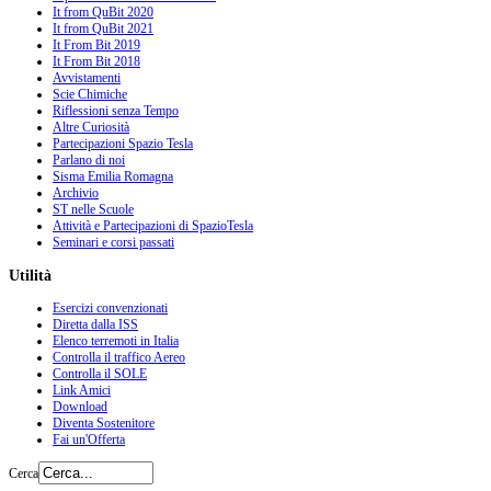
It from QuBit 2020
It from QuBit 2021
It From Bit 2019
It From Bit 2018
Avvistamenti
Scie Chimiche
Riflessioni senza Tempo
Altre Curiosità
Partecipazioni Spazio Tesla
Parlano di noi
Sisma Emilia Romagna
Archivio
ST nelle Scuole
Attività e Partecipazioni di SpazioTesla
Seminari e corsi passati
Utilità
Esercizi convenzionati
Diretta dalla ISS
Elenco terremoti in Italia
Controlla il traffico Aereo
Controlla il SOLE
Link Amici
Download
Diventa Sostenitore
Fai un'Offerta
Cerca