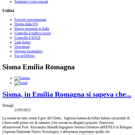
Seminari e corsi passati
Utilità
Esercizi convenzionati
Diretta dalla ISS
Elenco terremoti in Italia
Controlla il traffico Aereo
Controlla il SOLE
Link Amici
Download
Diventa Sostenitore
Fai un'Offerta
Sisma Emilia Romagna
Sisma, in Emilia Romagna si sapeva che...
Dettagli
21/05/2012
La notizia ha fatto ormai il giro del Globo.. l'agenzia battuta da Affari Italiani sul portale di
Libero nelle prime ore di stamane, (che trovate in allegato) propone l'intervista
all'autorevole Prof. Alessandro Martelli Ingegnere Sismico Direttore dell'ENEA di Bologna
(Agenzia Nazionale Nuove Tecnologie), è abbastanza inquietante quello che