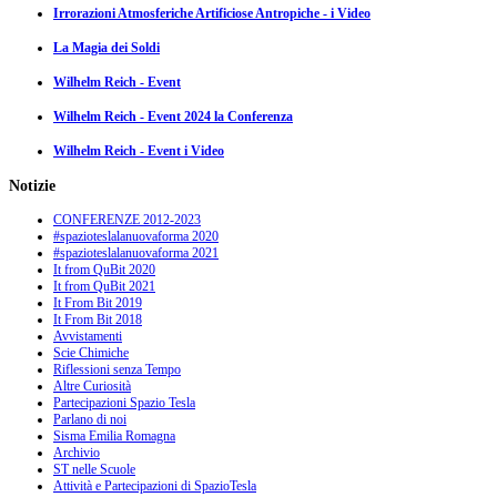
Irrorazioni Atmosferiche Artificiose Antropiche - i Video
La Magia dei Soldi
Wilhelm Reich - Event
Wilhelm Reich - Event 2024 la Conferenza
Wilhelm Reich - Event i Video
Notizie
CONFERENZE 2012-2023
#spazioteslalanuovaforma 2020
#spazioteslalanuovaforma 2021
It from QuBit 2020
It from QuBit 2021
It From Bit 2019
It From Bit 2018
Avvistamenti
Scie Chimiche
Riflessioni senza Tempo
Altre Curiosità
Partecipazioni Spazio Tesla
Parlano di noi
Sisma Emilia Romagna
Archivio
ST nelle Scuole
Attività e Partecipazioni di SpazioTesla