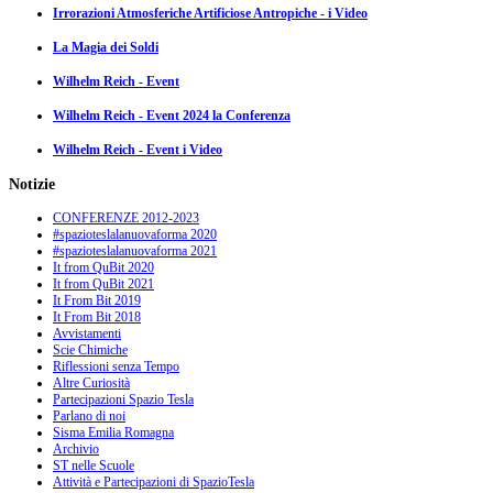
Irrorazioni Atmosferiche Artificiose Antropiche - i Video
La Magia dei Soldi
Wilhelm Reich - Event
Wilhelm Reich - Event 2024 la Conferenza
Wilhelm Reich - Event i Video
Notizie
CONFERENZE 2012-2023
#spazioteslalanuovaforma 2020
#spazioteslalanuovaforma 2021
It from QuBit 2020
It from QuBit 2021
It From Bit 2019
It From Bit 2018
Avvistamenti
Scie Chimiche
Riflessioni senza Tempo
Altre Curiosità
Partecipazioni Spazio Tesla
Parlano di noi
Sisma Emilia Romagna
Archivio
ST nelle Scuole
Attività e Partecipazioni di SpazioTesla