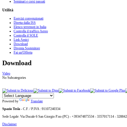
Seminari e corsi passati
Utilità
Esercizi convenzionati
Diretta dalla ISS
Elenco terremoti in Italia
Controlla il traffico Aereo
Controlla il SOLE
Link Amici
Download
Diventa Sostenitore
Fai un'Offerta
Download
Video
No Subcategories
Powered by
Translate
Spazio Tesla
- C.F. / P.IVA : 91107240334
Sede Legale: Via Ducale 6 San Giorgio P.no (PC) - +393474875534 - 3357017114 - 32884
Disclaimer