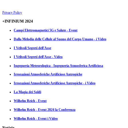
Privacy Policy
+INFINIUM 2024
Campi Elettromagnetici 5G e Salute - Event
Dalla Melodia delle Cellule al Suono del Corpo Umano - i Video
I Velivoli Segreti dell'Asse
I Velivoli Segreti dell'Asse - Video
Ingegneria Meteorologica - Ingegneria Atmosferica Artificiosa
Irrorazioni Atmosferiche Artificiose Antropiche
Irrorazioni Atmosferiche Artificiose Antropiche - i Video
La Magia dei Soldi
Wilhelm Reich - Event
Wilhelm Reich - Event 2024 la Conferenza
Wilhelm Reich - Event i Video
Notizie