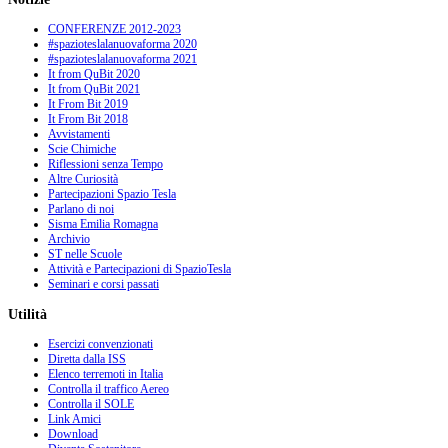
CONFERENZE 2012-2023
#spazioteslalanuovaforma 2020
#spazioteslalanuovaforma 2021
It from QuBit 2020
It from QuBit 2021
It From Bit 2019
It From Bit 2018
Avvistamenti
Scie Chimiche
Riflessioni senza Tempo
Altre Curiosità
Partecipazioni Spazio Tesla
Parlano di noi
Sisma Emilia Romagna
Archivio
ST nelle Scuole
Attività e Partecipazioni di SpazioTesla
Seminari e corsi passati
Utilità
Esercizi convenzionati
Diretta dalla ISS
Elenco terremoti in Italia
Controlla il traffico Aereo
Controlla il SOLE
Link Amici
Download