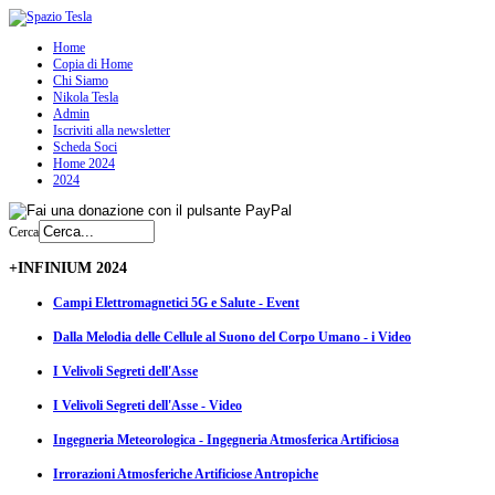
Home
Copia di Home
Chi Siamo
Nikola Tesla
Admin
Iscriviti alla newsletter
Scheda Soci
Home 2024
2024
Cerca
+INFINIUM 2024
Campi Elettromagnetici 5G e Salute - Event
Dalla Melodia delle Cellule al Suono del Corpo Umano - i Video
I Velivoli Segreti dell'Asse
I Velivoli Segreti dell'Asse - Video
Ingegneria Meteorologica - Ingegneria Atmosferica Artificiosa
Irrorazioni Atmosferiche Artificiose Antropiche