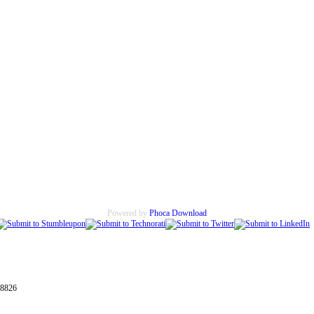
Powered by
Phoca Download
28826