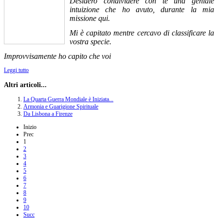
Desidero condividere con te una geniale
intuizione che ho avuto, durante la mia
missione qui.
Mi è capitato mentre cercavo di classificare la
vostra specie.
Improvvisamente ho capito che voi
Leggi tutto
Altri articoli...
La Quarta Guerra Mondiale è Iniziata...
Armonia e Guarigione Spirituale
Da Lisbona a Firenze
Inizio
Prec
1
2
3
4
5
6
7
8
9
10
Succ