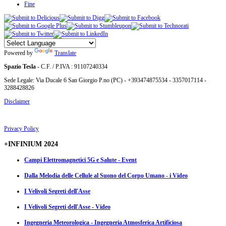
Fine
Powered by
Translate
Spazio Tesla
- C.F. / P.IVA : 91107240334
Sede Legale: Via Ducale 6 San Giorgio P.no (PC) - +393474875534 - 3357017114 -
3288428826
Disclaimer
Privacy Policy
+INFINIUM 2024
Campi Elettromagnetici 5G e Salute - Event
Dalla Melodia delle Cellule al Suono del Corpo Umano - i Video
I Velivoli Segreti dell'Asse
I Velivoli Segreti dell'Asse - Video
Ingegneria Meteorologica - Ingegneria Atmosferica Artificiosa