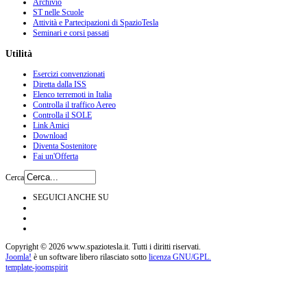
Archivio
ST nelle Scuole
Attività e Partecipazioni di SpazioTesla
Seminari e corsi passati
Utilità
Esercizi convenzionati
Diretta dalla ISS
Elenco terremoti in Italia
Controlla il traffico Aereo
Controlla il SOLE
Link Amici
Download
Diventa Sostenitore
Fai un'Offerta
Cerca
SEGUICI ANCHE SU
Copyright © 2026 www.spaziotesla.it. Tutti i diritti riservati.
Joomla!
è un software libero rilasciato sotto
licenza GNU/GPL.
template-joomspirit