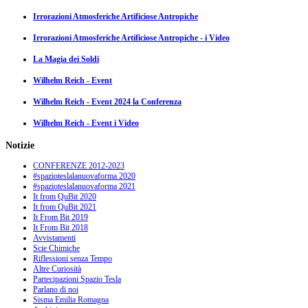
Irrorazioni Atmosferiche Artificiose Antropiche
Irrorazioni Atmosferiche Artificiose Antropiche - i Video
La Magia dei Soldi
Wilhelm Reich - Event
Wilhelm Reich - Event 2024 la Conferenza
Wilhelm Reich - Event i Video
Notizie
CONFERENZE 2012-2023
#spazioteslalanuovaforma 2020
#spazioteslalanuovaforma 2021
It from QuBit 2020
It from QuBit 2021
It From Bit 2019
It From Bit 2018
Avvistamenti
Scie Chimiche
Riflessioni senza Tempo
Altre Curiosità
Partecipazioni Spazio Tesla
Parlano di noi
Sisma Emilia Romagna