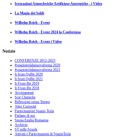
Irrorazioni Atmosferiche Artificiose Antropiche - i Video
La Magia dei Soldi
Wilhelm Reich - Event
Wilhelm Reich - Event 2024 la Conferenza
Wilhelm Reich - Event i Video
Notizie
CONFERENZE 2012-2023
#spazioteslalanuovaforma 2020
#spazioteslalanuovaforma 2021
It from QuBit 2020
It from QuBit 2021
It From Bit 2019
It From Bit 2018
Avvistamenti
Scie Chimiche
Riflessioni senza Tempo
Altre Curiosità
Partecipazioni Spazio Tesla
Parlano di noi
Sisma Emilia Romagna
Archivio
ST nelle Scuole
Attività e Partecipazioni di SpazioTesla