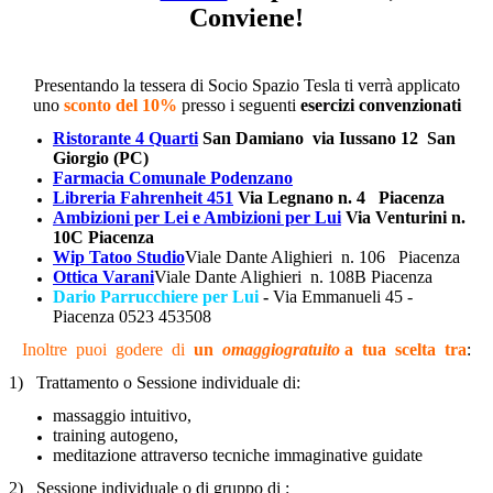
Conviene!
Presentando la tessera di Socio Spazio Tesla ti verrà applicato
uno
sconto del 10%
presso i seguenti
esercizi convenzionati
Ristorante 4 Quarti
San Damiano via Iussano 12 San
Giorgio (PC)
Farmacia Comunale Podenzano
Libreria Fahrenheit 451
Via Legnano n. 4 Piacenza
Ambizioni per Lei e Ambizioni per Lui
Via Venturini n.
10C Piacenza
Wip Tatoo Studio
Viale Dante Alighieri n. 106 Piacenza
Ottica Varani
Viale Dante Alighieri n. 108B Piacenza
Dario Parrucchiere per Lui
-
Via Emmanueli 45 -
Piacenza 0523 453508
Inoltre puoi godere di
un
omaggio
gratuito
a tua scelta tra
:
1)
Trattamento o Sessione individuale di:
massaggio intuitivo,
training autogeno,
meditazione attraverso tecniche immaginative guidate
2)
Sessione individuale o di gruppo di :