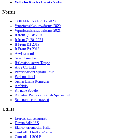
Wilhelm Reich - Event i Video
Notizie
CONFERENZE 2012-2023
#spazioteslalanuovaforma 2020
#spazioteslalanuovaforma 2021
It from QuBit 2020
It from QuBit 2021
It From Bit 2019
It From Bit 2018
Avvistamenti
Scie Chimiche
Riflessioni senza Tempo
Altre Curiosità
Partecipazioni Spazio Tesla
Parlano di noi
Sisma Emilia Romagna
Archivio
ST nelle Scuole
Attività e Partecipazioni di SpazioTesla
Seminari e corsi passati
Utilità
Esercizi convenzionati
Diretta dalla ISS
Elenco terremoti in Italia
Controlla il traffico Aereo
Controlla il SOLE