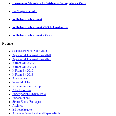
Irrorazioni Atmosferiche Artificiose Antropiche - i Video
La Magia dei Soldi
Wilhelm Reich - Event
Wilhelm Reich - Event 2024 la Conferenza
Wilhelm Reich - Event i Video
Notizie
CONFERENZE 2012-2023
#spazioteslalanuovaforma 2020
#spazioteslalanuovaforma 2021
It from QuBit 2020
It from QuBit 2021
It From Bit 2019
It From Bit 2018
Avvistamenti
Scie Chimiche
Riflessioni senza Tempo
Altre Curiosità
Partecipazioni Spazio Tesla
Parlano di noi
Sisma Emilia Romagna
Archivio
ST nelle Scuole
Attività e Partecipazioni di SpazioTesla