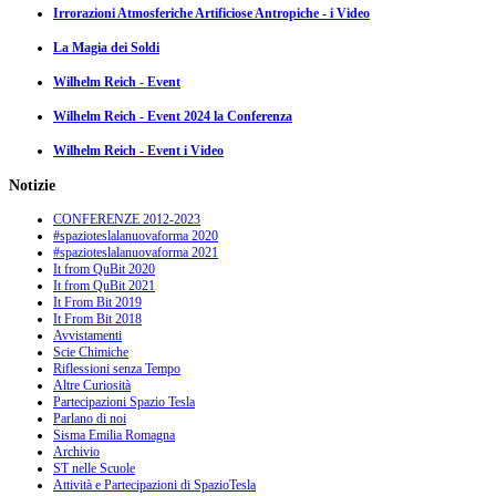
Irrorazioni Atmosferiche Artificiose Antropiche - i Video
La Magia dei Soldi
Wilhelm Reich - Event
Wilhelm Reich - Event 2024 la Conferenza
Wilhelm Reich - Event i Video
Notizie
CONFERENZE 2012-2023
#spazioteslalanuovaforma 2020
#spazioteslalanuovaforma 2021
It from QuBit 2020
It from QuBit 2021
It From Bit 2019
It From Bit 2018
Avvistamenti
Scie Chimiche
Riflessioni senza Tempo
Altre Curiosità
Partecipazioni Spazio Tesla
Parlano di noi
Sisma Emilia Romagna
Archivio
ST nelle Scuole
Attività e Partecipazioni di SpazioTesla