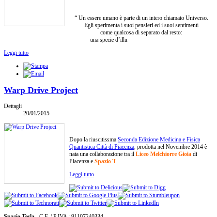
“ Un essere umano è parte di un intero chiamato Universo.
Egli sperimenta i suoi pensieri ed i suoi sentimenti
come qualcosa di separato dal resto:
una specie d’illu
Leggi tutto
Warp Drive Project
Dettagli
20/01/2015
Dopo la riuscitissma
Seconda Edizione Medicina e Fisica
Quantistica Città di Piacenza
, prodotta nel Novembre 2014 è
nata una collaborazione tra il
Liceo Melchiorre Gioia
di
Piacenza e
Spazio T
Leggi tutto
Spazio Tesla
- C.F. / P.IVA : 91107240334