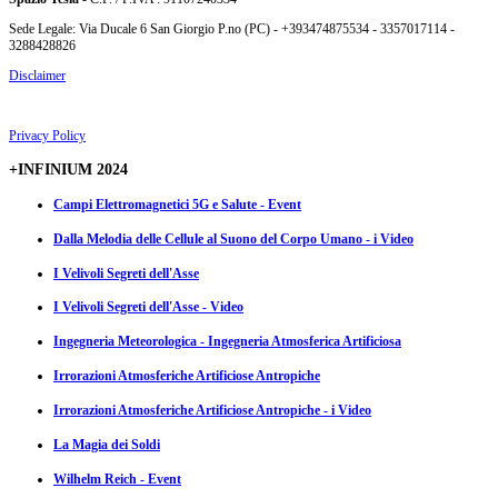
Sede Legale: Via Ducale 6 San Giorgio P.no (PC) - +393474875534 - 3357017114 -
3288428826
Disclaimer
Privacy Policy
+INFINIUM 2024
Campi Elettromagnetici 5G e Salute - Event
Dalla Melodia delle Cellule al Suono del Corpo Umano - i Video
I Velivoli Segreti dell'Asse
I Velivoli Segreti dell'Asse - Video
Ingegneria Meteorologica - Ingegneria Atmosferica Artificiosa
Irrorazioni Atmosferiche Artificiose Antropiche
Irrorazioni Atmosferiche Artificiose Antropiche - i Video
La Magia dei Soldi
Wilhelm Reich - Event