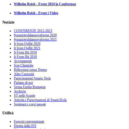
Wilhelm Reich - Event 2024 la Conferenza
Wilhelm Reich - Event i Video
Notizie
CONFERENZE 2012-2023
#spazioteslalanuovaforma 2020
#spazioteslalanuovaforma 2021
It from QuBit 2020
It from QuBit 2021
It From Bit 2019
It From Bit 2018
Avvistamenti
Scie Chimiche
Riflessioni senza Tempo
Altre Curiosità
Partecipazioni Spazio Tesla
Parlano di noi
Sisma Emilia Romagna
Archivio
ST nelle Scuole
Attività e Partecipazioni di SpazioTesla
Seminari e corsi passati
Utilità
Esercizi convenzionati
Diretta dalla ISS