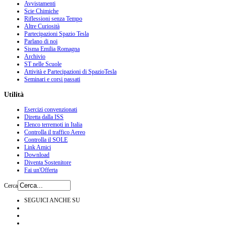
Avvistamenti
Scie Chimiche
Riflessioni senza Tempo
Altre Curiosità
Partecipazioni Spazio Tesla
Parlano di noi
Sisma Emilia Romagna
Archivio
ST nelle Scuole
Attività e Partecipazioni di SpazioTesla
Seminari e corsi passati
Utilità
Esercizi convenzionati
Diretta dalla ISS
Elenco terremoti in Italia
Controlla il traffico Aereo
Controlla il SOLE
Link Amici
Download
Diventa Sostenitore
Fai un'Offerta
Cerca
SEGUICI ANCHE SU