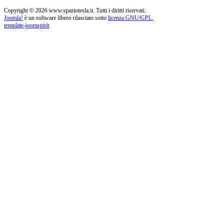
Copyright © 2026 www.spaziotesla.it. Tutti i diritti riservati.
Joomla!
è un software libero rilasciato sotto
licenza GNU/GPL.
template-joomspirit