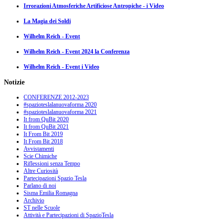
Irrorazioni Atmosferiche Artificiose Antropiche - i Video
La Magia dei Soldi
Wilhelm Reich - Event
Wilhelm Reich - Event 2024 la Conferenza
Wilhelm Reich - Event i Video
Notizie
CONFERENZE 2012-2023
#spazioteslalanuovaforma 2020
#spazioteslalanuovaforma 2021
It from QuBit 2020
It from QuBit 2021
It From Bit 2019
It From Bit 2018
Avvistamenti
Scie Chimiche
Riflessioni senza Tempo
Altre Curiosità
Partecipazioni Spazio Tesla
Parlano di noi
Sisma Emilia Romagna
Archivio
ST nelle Scuole
Attività e Partecipazioni di SpazioTesla