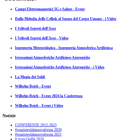
Campi Elettromagnetici 5G e Salute - Event
Dalla Melodia delle Cellule al Suono del Corpo Umano - i Video
I Velivoli Segreti dell'Asse
I Velivoli Segreti dell'Asse - Video
Ingegneria Meteorologica - Ingegneria Atmosferica Artificiosa
Irrorazioni Atmosferiche Artificiose Antropiche
Irrorazioni Atmosferiche Artificiose Antropiche - i Video
La Magia dei Soldi
Wilhelm Reich - Event
Wilhelm Reich - Event 2024 la Conferenza
Wilhelm Reich - Event i Video
Notizie
CONFERENZE 2012-2023
#spazioteslalanuovaforma 2020
#spazioteslalanuovaforma 2021
It from QuBit 2020