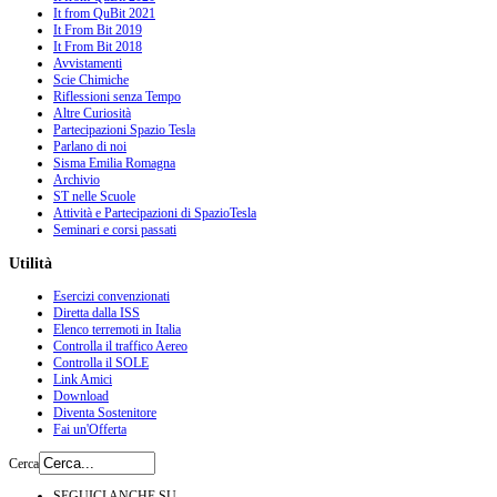
It from QuBit 2021
It From Bit 2019
It From Bit 2018
Avvistamenti
Scie Chimiche
Riflessioni senza Tempo
Altre Curiosità
Partecipazioni Spazio Tesla
Parlano di noi
Sisma Emilia Romagna
Archivio
ST nelle Scuole
Attività e Partecipazioni di SpazioTesla
Seminari e corsi passati
Utilità
Esercizi convenzionati
Diretta dalla ISS
Elenco terremoti in Italia
Controlla il traffico Aereo
Controlla il SOLE
Link Amici
Download
Diventa Sostenitore
Fai un'Offerta
Cerca
SEGUICI ANCHE SU