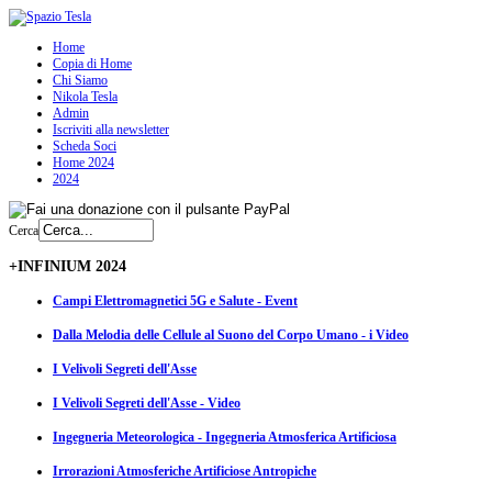
Home
Copia di Home
Chi Siamo
Nikola Tesla
Admin
Iscriviti alla newsletter
Scheda Soci
Home 2024
2024
Cerca
+INFINIUM 2024
Campi Elettromagnetici 5G e Salute - Event
Dalla Melodia delle Cellule al Suono del Corpo Umano - i Video
I Velivoli Segreti dell'Asse
I Velivoli Segreti dell'Asse - Video
Ingegneria Meteorologica - Ingegneria Atmosferica Artificiosa
Irrorazioni Atmosferiche Artificiose Antropiche