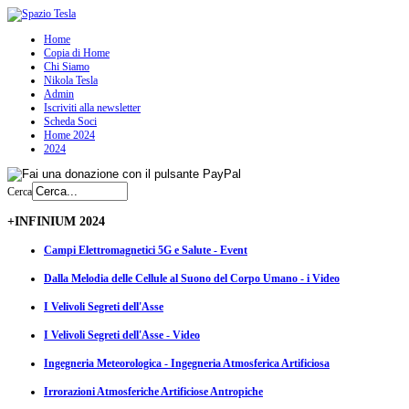
Home
Copia di Home
Chi Siamo
Nikola Tesla
Admin
Iscriviti alla newsletter
Scheda Soci
Home 2024
2024
Cerca
+INFINIUM 2024
Campi Elettromagnetici 5G e Salute - Event
Dalla Melodia delle Cellule al Suono del Corpo Umano - i Video
I Velivoli Segreti dell'Asse
I Velivoli Segreti dell'Asse - Video
Ingegneria Meteorologica - Ingegneria Atmosferica Artificiosa
Irrorazioni Atmosferiche Artificiose Antropiche