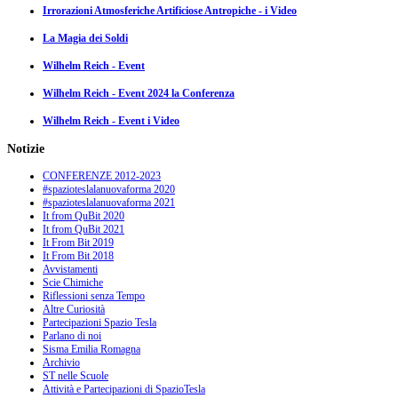
Irrorazioni Atmosferiche Artificiose Antropiche - i Video
La Magia dei Soldi
Wilhelm Reich - Event
Wilhelm Reich - Event 2024 la Conferenza
Wilhelm Reich - Event i Video
Notizie
CONFERENZE 2012-2023
#spazioteslalanuovaforma 2020
#spazioteslalanuovaforma 2021
It from QuBit 2020
It from QuBit 2021
It From Bit 2019
It From Bit 2018
Avvistamenti
Scie Chimiche
Riflessioni senza Tempo
Altre Curiosità
Partecipazioni Spazio Tesla
Parlano di noi
Sisma Emilia Romagna
Archivio
ST nelle Scuole
Attività e Partecipazioni di SpazioTesla