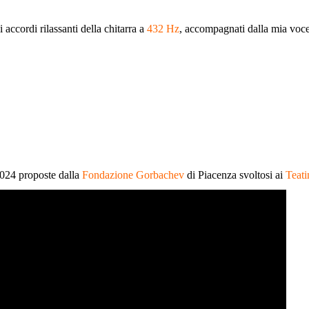
 accordi rilassanti della chitarra a
432 Hz
, accompagnati dalla mia voce
2024 proposte dalla
Fondazione Gorbachev
di Piacenza svoltosi ai
Teati