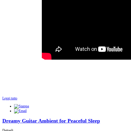
Leggi tutto
Dreamy Guitar Ambient for Peaceful Sleep
Dettagli