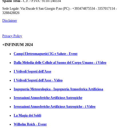
Spazio Tesla
- C.F. / P.IVA : 91107240334
Sede Legale: Via Ducale 6 San Giorgio P.no (PC) - +393474875534 - 3357017114 -
3288428826
Disclaimer
Privacy Policy
+INFINIUM 2024
Campi Elettromagnetici 5G e Salute - Event
Dalla Melodia delle Cellule al Suono del Corpo Umano - i Video
I Velivoli Segreti dell'Asse
I Velivoli Segreti dell'Asse - Video
Ingegneria Meteorologica - Ingegneria Atmosferica Artificiosa
Irrorazioni Atmosferiche Artificiose Antropiche
Irrorazioni Atmosferiche Artificiose Antropiche - i Video
La Magia dei Soldi
Wilhelm Reich - Event