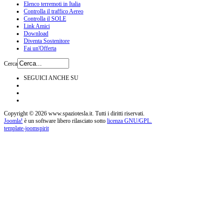
Elenco terremoti in Italia
Controlla il traffico Aereo
Controlla il SOLE
Link Amici
Download
Diventa Sostenitore
Fai un'Offerta
Cerca
SEGUICI ANCHE SU
Copyright © 2026 www.spaziotesla.it. Tutti i diritti riservati.
Joomla!
è un software libero rilasciato sotto
licenza GNU/GPL.
template-joomspirit