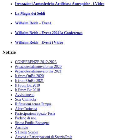
Irrorazioni Atmosferiche Artificiose Antropiche - i Video
La Magia dei Soldi
Wilhelm Reich - Event
Wilhelm Reich - Event 2024 la Conferenza
Wilhelm Reich - Event i Video
Notizie
CONFERENZE 2012-2023
#spazioteslalanuovaforma 2020
#spazioteslalanuovaforma 2021
It from QuBit 2020
It from QuBit 2021
It From Bit 2019
It From Bit 2018
Avvistamenti
Scie Chimiche
Riflessioni senza Tempo
Altre Curiosità
Partecipazioni Spazio Tesla
Parlano di noi
Sisma Emilia Romagna
Archivio
ST nelle Scuole
Attività e Partecipazioni di SpazioTesla