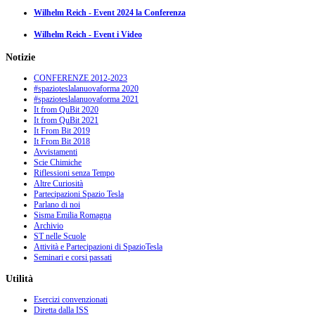
Wilhelm Reich - Event 2024 la Conferenza
Wilhelm Reich - Event i Video
Notizie
CONFERENZE 2012-2023
#spazioteslalanuovaforma 2020
#spazioteslalanuovaforma 2021
It from QuBit 2020
It from QuBit 2021
It From Bit 2019
It From Bit 2018
Avvistamenti
Scie Chimiche
Riflessioni senza Tempo
Altre Curiosità
Partecipazioni Spazio Tesla
Parlano di noi
Sisma Emilia Romagna
Archivio
ST nelle Scuole
Attività e Partecipazioni di SpazioTesla
Seminari e corsi passati
Utilità
Esercizi convenzionati
Diretta dalla ISS