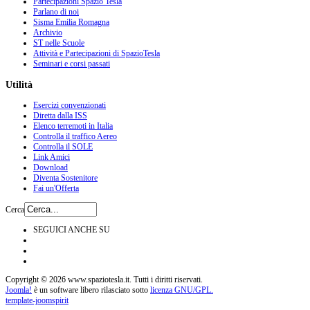
Partecipazioni Spazio Tesla
Parlano di noi
Sisma Emilia Romagna
Archivio
ST nelle Scuole
Attività e Partecipazioni di SpazioTesla
Seminari e corsi passati
Utilità
Esercizi convenzionati
Diretta dalla ISS
Elenco terremoti in Italia
Controlla il traffico Aereo
Controlla il SOLE
Link Amici
Download
Diventa Sostenitore
Fai un'Offerta
Cerca
SEGUICI ANCHE SU
Copyright © 2026 www.spaziotesla.it. Tutti i diritti riservati.
Joomla!
è un software libero rilasciato sotto
licenza GNU/GPL.
template-joomspirit