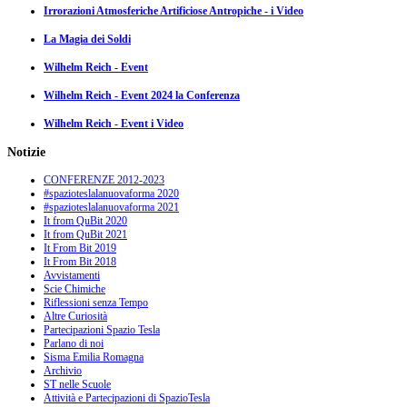
Irrorazioni Atmosferiche Artificiose Antropiche - i Video
La Magia dei Soldi
Wilhelm Reich - Event
Wilhelm Reich - Event 2024 la Conferenza
Wilhelm Reich - Event i Video
Notizie
CONFERENZE 2012-2023
#spazioteslalanuovaforma 2020
#spazioteslalanuovaforma 2021
It from QuBit 2020
It from QuBit 2021
It From Bit 2019
It From Bit 2018
Avvistamenti
Scie Chimiche
Riflessioni senza Tempo
Altre Curiosità
Partecipazioni Spazio Tesla
Parlano di noi
Sisma Emilia Romagna
Archivio
ST nelle Scuole
Attività e Partecipazioni di SpazioTesla