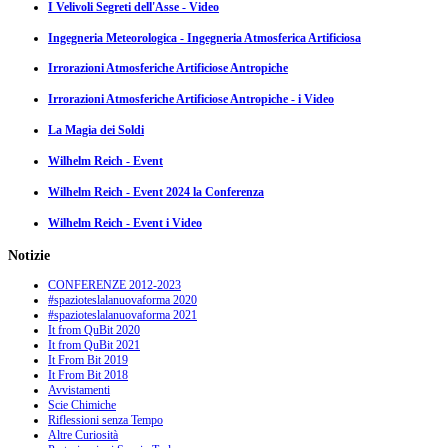
I Velivoli Segreti dell'Asse - Video
Ingegneria Meteorologica - Ingegneria Atmosferica Artificiosa
Irrorazioni Atmosferiche Artificiose Antropiche
Irrorazioni Atmosferiche Artificiose Antropiche - i Video
La Magia dei Soldi
Wilhelm Reich - Event
Wilhelm Reich - Event 2024 la Conferenza
Wilhelm Reich - Event i Video
Notizie
CONFERENZE 2012-2023
#spazioteslalanuovaforma 2020
#spazioteslalanuovaforma 2021
It from QuBit 2020
It from QuBit 2021
It From Bit 2019
It From Bit 2018
Avvistamenti
Scie Chimiche
Riflessioni senza Tempo
Altre Curiosità