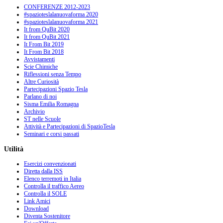
CONFERENZE 2012-2023
#spazioteslalanuovaforma 2020
#spazioteslalanuovaforma 2021
It from QuBit 2020
It from QuBit 2021
It From Bit 2019
It From Bit 2018
Avvistamenti
Scie Chimiche
Riflessioni senza Tempo
Altre Curiosità
Partecipazioni Spazio Tesla
Parlano di noi
Sisma Emilia Romagna
Archivio
ST nelle Scuole
Attività e Partecipazioni di SpazioTesla
Seminari e corsi passati
Utilità
Esercizi convenzionati
Diretta dalla ISS
Elenco terremoti in Italia
Controlla il traffico Aereo
Controlla il SOLE
Link Amici
Download
Diventa Sostenitore