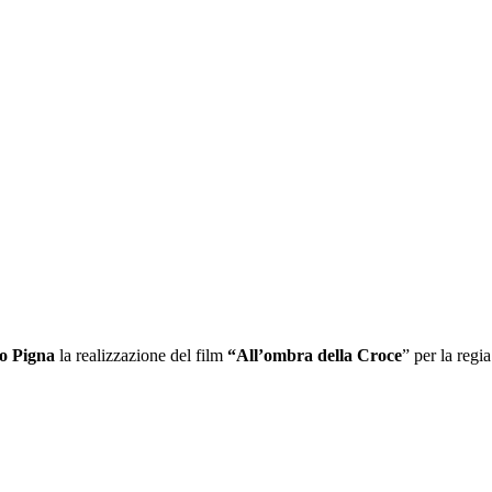
o Pigna
la realizzazione del film
“All’ombra della Croce
” per la regi