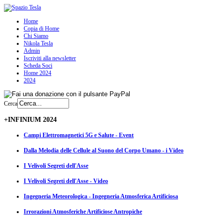
Home
Copia di Home
Chi Siamo
Nikola Tesla
Admin
Iscriviti alla newsletter
Scheda Soci
Home 2024
2024
Cerca
+INFINIUM 2024
Campi Elettromagnetici 5G e Salute - Event
Dalla Melodia delle Cellule al Suono del Corpo Umano - i Video
I Velivoli Segreti dell'Asse
I Velivoli Segreti dell'Asse - Video
Ingegneria Meteorologica - Ingegneria Atmosferica Artificiosa
Irrorazioni Atmosferiche Artificiose Antropiche