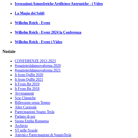
Irrorazioni Atmosferiche Artificiose Antropiche - i Video
La Magia dei Soldi
Wilhelm Reich - Event
Wilhelm Reich - Event 2024 la Conferenza
Wilhelm Reich - Event i Video
Notizie
CONFERENZE 2012-2023
#spazioteslalanuovaforma 2020
#spazioteslalanuovaforma 2021
It from QuBit 2020
It from QuBit 2021
It From Bit 2019
It From Bit 2018
Avvistamenti
Scie Chimiche
Riflessioni senza Tempo
Altre Curiosità
Partecipazioni Spazio Tesla
Parlano di noi
Sisma Emilia Romagna
Archivio
ST nelle Scuole
Attività e Partecipazioni di SpazioTesla