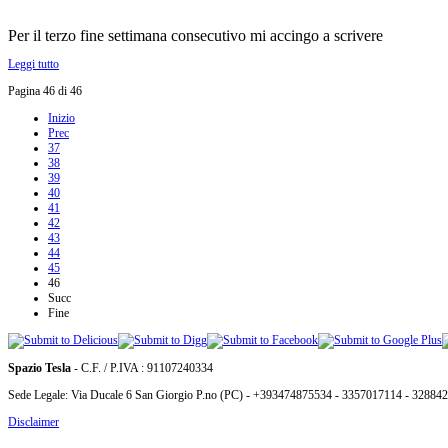
Per il terzo fine settimana consecutivo mi accingo a scrivere
Leggi tutto
Pagina 46 di 46
Inizio
Prec
37
38
39
40
41
42
43
44
45
46
Succ
Fine
Spazio Tesla
- C.F. / P.IVA : 91107240334
Sede Legale: Via Ducale 6 San Giorgio P.no (PC) - +393474875534 - 3357017114 - 32884
Disclaimer