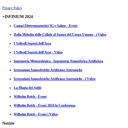
Privacy Policy
+INFINIUM 2024
Campi Elettromagnetici 5G e Salute - Event
Dalla Melodia delle Cellule al Suono del Corpo Umano - i Video
I Velivoli Segreti dell'Asse
I Velivoli Segreti dell'Asse - Video
Ingegneria Meteorologica - Ingegneria Atmosferica Artificiosa
Irrorazioni Atmosferiche Artificiose Antropiche
Irrorazioni Atmosferiche Artificiose Antropiche - i Video
La Magia dei Soldi
Wilhelm Reich - Event
Wilhelm Reich - Event 2024 la Conferenza
Wilhelm Reich - Event i Video
Notizie