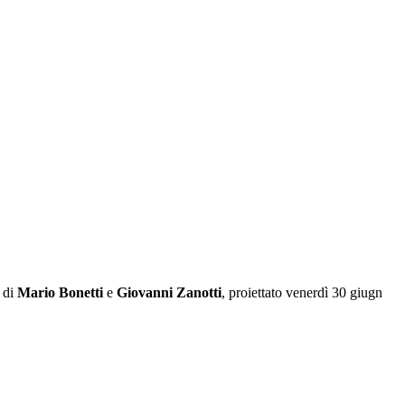
a di
Mario Bonetti
e
Giovanni Zanotti
, proiettato venerdì 30 giugn