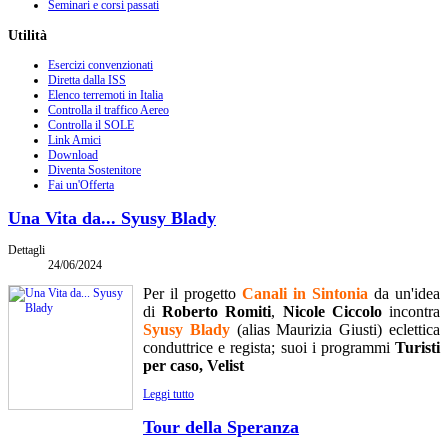
Seminari e corsi passati
Utilità
Esercizi convenzionati
Diretta dalla ISS
Elenco terremoti in Italia
Controlla il traffico Aereo
Controlla il SOLE
Link Amici
Download
Diventa Sostenitore
Fai un'Offerta
Una Vita da... Syusy Blady
Dettagli
24/06/2024
Per il progetto
Canali in Sintonia
da un'idea
di
Roberto Romiti
,
Nicole Ciccolo
incontra
Syusy Blady
(alias Maurizia Giusti) eclettica
conduttrice e regista; suoi i programmi
Turisti
per caso, Velist
Leggi tutto
Tour della Speranza