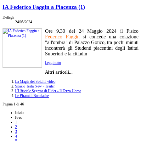
IA Federico Faggin a Piacenza (1)
Dettagli
24/05/2024
Ore 9,30 del 24 Maggio 2024 il Fisico
Federico Faggin
si concede una colazione
"all'ombra" di Palazzo Gotico, tra pochi minuti
incontrerà gli Studenti piacentini degli Istitui
Superiori e la cittadin
Leggi tutto
Altri articoli...
La Magia dei Soldi il video
Spazio Tesla New - Trailer
L'Ufficiale Segreto di Hitler - Il Terzo Uomo
Le Piramidi Bosniache
Pagina 1 di 46
Inizio
Prec
1
2
3
4
5