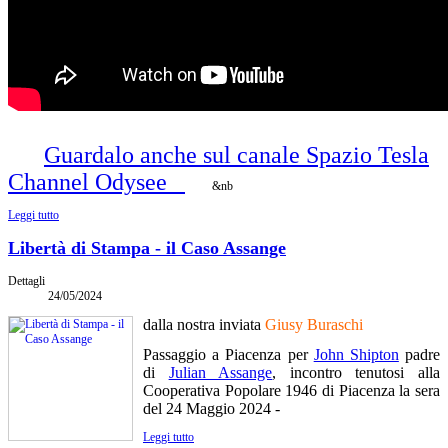
Guardalo anche sul canale Spazio Tesla
Channel Odysee
&nb
Leggi tutto
Libertà di Stampa - il Caso Assange
Dettagli
24/05/2024
dalla nostra inviata
Giusy Buraschi
Passaggio a Piacenza per
John Shipton
padre
di
Julian Assange
, incontro tenutosi alla
Cooperativa Popolare 1946 di Piacenza la sera
del 24 Maggio 2024 -
Leggi tutto