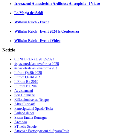
Irrorazioni Atmosferiche Artificiose Antropiche - i Video
La Magia dei Soldi
Wilhelm Reich - Event
Wilhelm Reich - Event 2024 la Conferenza
Wilhelm Reich - Event i Video
Notizie
CONFERENZE 2012-2023
#spazioteslalanuovaforma 2020
#spazioteslalanuovaforma 2021
It from QuBit 2020
It from QuBit 2021
It From Bit 2019
It From Bit 2018
Avvistamenti
Scie Chimiche
Riflessioni senza Tempo
Altre Curiosità
Partecipazioni Spazio Tesla
Parlano di noi
Sisma Emilia Romagna
Archivio
ST nelle Scuole
Attività e Partecipazioni di SpazioTesla