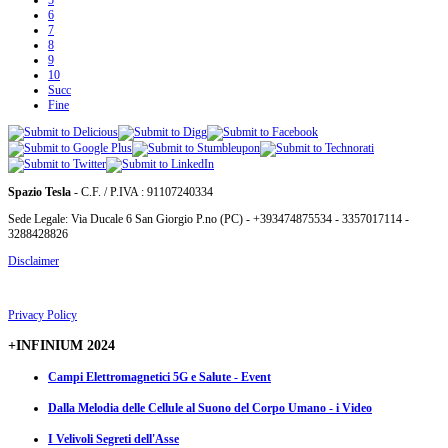
6
7
8
9
10
Succ
Fine
Spazio Tesla
- C.F. / P.IVA : 91107240334
Sede Legale: Via Ducale 6 San Giorgio P.no (PC) - +393474875534 - 3357017114 -
3288428826
Disclaimer
Privacy Policy
+INFINIUM 2024
Campi Elettromagnetici 5G e Salute - Event
Dalla Melodia delle Cellule al Suono del Corpo Umano - i Video
I Velivoli Segreti dell'Asse