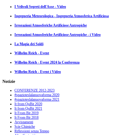
I Velivoli Segreti dell'Asse - Video
Ingegneria Meteorologica - Ingegneria Atmosferica Artificiosa
Irrorazioni Atmosferiche Artificiose Antropiche
Irrorazioni Atmosferiche Artificiose Antropiche - i Video
La Magia dei Soldi
Wilhelm Reich - Event
Wilhelm Reich - Event 2024 la Conferenza
Wilhelm Reich - Event i Video
Notizie
CONFERENZE 2012-2023
#spazioteslalanuovaforma 2020
#spazioteslalanuovaforma 2021
It from QuBit 2020
It from QuBit 2021
It From Bit 2019
It From Bit 2018
Avvistamenti
Scie Chimiche
Riflessioni senza Tempo