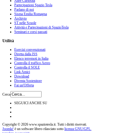
Altre Curiosità
Partecipazioni Spazio Tesla
Parlano di noi
Sisma Emilia Romagna
Archivio
ST nelle Scuole
Attività e Partecipazioni di SpazioTesla
Seminari e corsi passati
Utilità
Esercizi convenzionati
Diretta dalla ISS
Elenco terremoti in Italia
Controlla il traffico Aereo
Controlla il SOLE
Link Amici
Download
Diventa Sostenitore
Fai un'Offerta
Cerca
SEGUICI ANCHE SU
Copyright © 2026 www.spaziotesla.it. Tutti i diritti riservati.
Joomla!
è un software libero rilasciato sotto
licenza GNU/GPL.