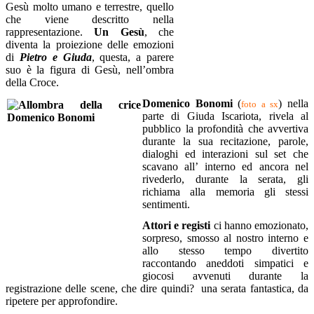
Gesù molto umano e terrestre, quello
che viene descritto nella
rappresentazione.
Un Gesù
, che
diventa la proiezione delle emozioni
di
Pietro e Giuda
, questa, a parere
suo è la figura di Gesù, nell’ombra
della Croce.
Domenico Bonomi
(
) nella
foto a sx
parte di Giuda Iscariota, rivela al
pubblico la profondità che avvertiva
durante la sua recitazione, parole,
dialoghi ed interazioni sul set che
scavano all’ interno ed ancora nel
rivederlo, durante la serata, gli
richiama alla memoria gli stessi
sentimenti.
Attori e registi
ci hanno emozionato,
sorpreso, smosso al nostro interno e
allo stesso tempo divertito
raccontando aneddoti simpatici e
giocosi avvenuti durante la
registrazione delle scene, che dire quindi? una serata fantastica, da
ripetere per approfondire.