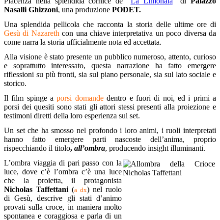
Piacenza nella splendida cornice de "
La Limonaia
" di
Palazzo
Nasalli Ghizzoni
, una produzione
PODET.
Una splendida pellicola che racconta la storia delle ultime ore di
Gesù di Nazareth
con una chiave interpretativa un poco diversa da
come narra la storia ufficialmente nota ed accettata.
Alla visione è stato presente un pubblico numeroso, attento, curioso
e soprattutto interessato, questa narrazione ha fatto emergere
riflessioni su più fronti, sia sul piano personale, sia sul lato sociale e
storico.
Il film spinge a
porsi domande
dentro e fuori di noi, ed i primi a
porsi dei quesiti sono stati gli attori stessi presenti alla proiezione e
testimoni diretti della loro esperienza sul set.
Un set che ha smosso nel profondo i loro animi, i ruoli interpretati
hanno fatto emergere parti nascoste dell’anima, proprio
rispecchiando il titolo
,
all’ombra
, producendo insight illuminanti.
L’ombra viaggia di pari passo con la
luce, dove c’è l’ombra c’è una luce
che la proietta, il protagonista
Nicholas Taffettani
(
) nel ruolo
a dx
di Gesù, descrive gli stati d’animo
provati sulla croce, in maniera molto
spontanea e coraggiosa e parla di un