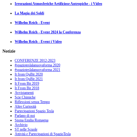
Irrorazioni Atmosferiche Artificiose Antropiche - i Video
La Magia dei Soldi
Wilhelm Reich - Event
Wilhelm Reich - Event 2024 la Conferenza
Wilhelm Reich - Event i Video
Notizie
CONFERENZE 2012-2023
#spazioteslalanuovaforma 2020
#spazioteslalanuovaforma 2021
It from QuBit 2020
It from QuBit 2021
It From Bit 2019
It From Bit 2018
Avvistamenti
Scie Chimiche
Riflessioni senza Tempo
Altre Curiosità
Partecipazioni Spazio Tesla
Parlano di noi
Sisma Emilia Romagna
Archivio
ST nelle Scuole
Attività e Partecipazioni di SpazioTesla