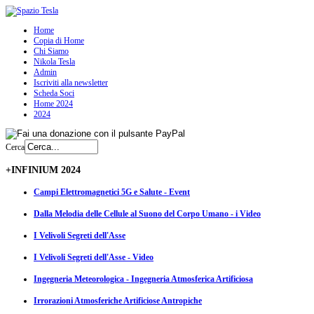
Home
Copia di Home
Chi Siamo
Nikola Tesla
Admin
Iscriviti alla newsletter
Scheda Soci
Home 2024
2024
Cerca
+INFINIUM 2024
Campi Elettromagnetici 5G e Salute - Event
Dalla Melodia delle Cellule al Suono del Corpo Umano - i Video
I Velivoli Segreti dell'Asse
I Velivoli Segreti dell'Asse - Video
Ingegneria Meteorologica - Ingegneria Atmosferica Artificiosa
Irrorazioni Atmosferiche Artificiose Antropiche