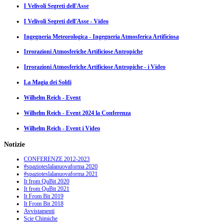
I Velivoli Segreti dell'Asse
I Velivoli Segreti dell'Asse - Video
Ingegneria Meteorologica - Ingegneria Atmosferica Artificiosa
Irrorazioni Atmosferiche Artificiose Antropiche
Irrorazioni Atmosferiche Artificiose Antropiche - i Video
La Magia dei Soldi
Wilhelm Reich - Event
Wilhelm Reich - Event 2024 la Conferenza
Wilhelm Reich - Event i Video
Notizie
CONFERENZE 2012-2023
#spazioteslalanuovaforma 2020
#spazioteslalanuovaforma 2021
It from QuBit 2020
It from QuBit 2021
It From Bit 2019
It From Bit 2018
Avvistamenti
Scie Chimiche