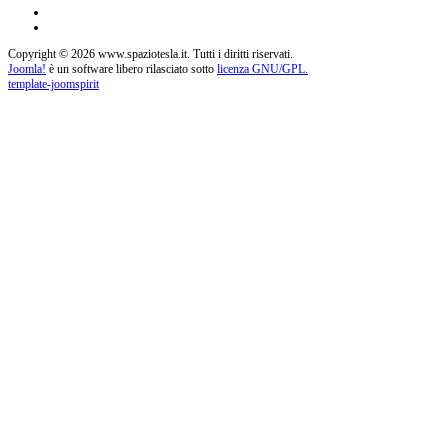
Copyright © 2026 www.spaziotesla.it. Tutti i diritti riservati.
Joomla!
è un software libero rilasciato sotto
licenza GNU/GPL.
template-joomspirit