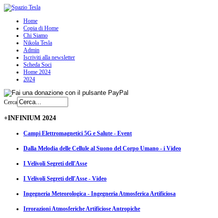
Home
Copia di Home
Chi Siamo
Nikola Tesla
Admin
Iscriviti alla newsletter
Scheda Soci
Home 2024
2024
Cerca
+INFINIUM 2024
Campi Elettromagnetici 5G e Salute - Event
Dalla Melodia delle Cellule al Suono del Corpo Umano - i Video
I Velivoli Segreti dell'Asse
I Velivoli Segreti dell'Asse - Video
Ingegneria Meteorologica - Ingegneria Atmosferica Artificiosa
Irrorazioni Atmosferiche Artificiose Antropiche