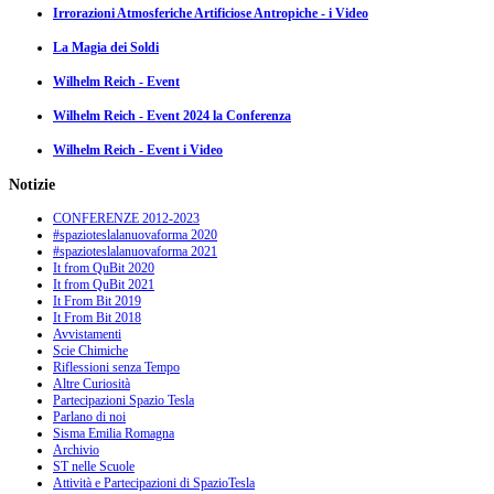
Irrorazioni Atmosferiche Artificiose Antropiche - i Video
La Magia dei Soldi
Wilhelm Reich - Event
Wilhelm Reich - Event 2024 la Conferenza
Wilhelm Reich - Event i Video
Notizie
CONFERENZE 2012-2023
#spazioteslalanuovaforma 2020
#spazioteslalanuovaforma 2021
It from QuBit 2020
It from QuBit 2021
It From Bit 2019
It From Bit 2018
Avvistamenti
Scie Chimiche
Riflessioni senza Tempo
Altre Curiosità
Partecipazioni Spazio Tesla
Parlano di noi
Sisma Emilia Romagna
Archivio
ST nelle Scuole
Attività e Partecipazioni di SpazioTesla