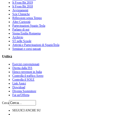
It From Bit 2019
It From Bit 2018
Avvistamenti
Scie Chimiche
Riflessioni senza Tempo
Altre Curiosità
Partecipazioni Spazio Tesla
Parlano di noi
Sisma Emilia Romagna
Archivio
ST nelle Scuole
Attività e Partecipazioni di SpazioTesla
Seminari e corsi passati
Utilità
Esercizi convenzionati
Diretta dalla ISS
Elenco terremoti in Italia
Controlla il traffico Aereo
Controlla il SOLE
Link Amici
Download
Diventa Sostenitore
Fai un'Offerta
Cerca
SEGUICI ANCHE SU