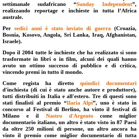
settimanale sudafricano “
Sunday Independent
”,
realizzando reportage e inchieste in tutta l’Africa
australe.
Per
sedici anni è stato inviato di guerra
(Croazia,
Bosnia, Kosovo, Angola, Sri Lanka, Iraq, Afghanistan,
Israele).
Dopo il 2004 tutte le inchieste che ha realizzato si sono
trasformate in libri o in film, alcuni dei quali hanno
avuto un ottimo successo di pubblico e di critica,
vincendo premi in tutto il mondo.
Come regista ha diretto
quindici documentari
d'inchiesta (di cui è stato anche autore e produttore),
tutti distribuiti in Italia e all'estero. Tre di questi sono
stati finalisti al premio “
Ilaria Alpi
”, uno è stato in
concorso al Festival di Berlino, ha vinto il festival di
Milano e il
Nastro d'Argento
come miglior
documentario italiano, un altro è stato visto in 87 Paesi
da oltre 250 milioni di persone, un altro ancora ha
vinto il premio come miglior documentario di tutta