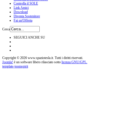
Controlla il SOLE
Link Amici
Download
Diventa Sostenitore
Fai un'Offerta
Cerca
SEGUICI ANCHE SU
Copyright © 2026 www.spaziotesla.it. Tutti i diritti riservati.
Joomla!
è un software libero rilasciato sotto
licenza GNU/GPL.
template-joomspirit