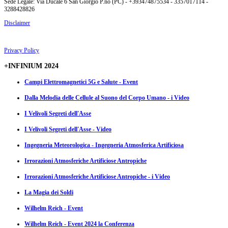
Sede Legale: Via Ducale 6 San Giorgio P.no (PC) - +393474875534 - 3357017114 -
3288428826
Disclaimer
Privacy Policy
+INFINIUM 2024
Campi Elettromagnetici 5G e Salute - Event
Dalla Melodia delle Cellule al Suono del Corpo Umano - i Video
I Velivoli Segreti dell'Asse
I Velivoli Segreti dell'Asse - Video
Ingegneria Meteorologica - Ingegneria Atmosferica Artificiosa
Irrorazioni Atmosferiche Artificiose Antropiche
Irrorazioni Atmosferiche Artificiose Antropiche - i Video
La Magia dei Soldi
Wilhelm Reich - Event
Wilhelm Reich - Event 2024 la Conferenza