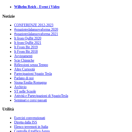
Wilhelm Reich - Event i Video
Notizie
CONFERENZE 2012-2023
#spazioteslalanuovaforma 2020
#spazioteslalanuovaforma 2021
It from QuBit 2020
It from QuBit 2021
It From Bit 2019
It From Bit 2018
Avvistamenti
Scie Chimiche
Riflessioni senza Tempo
Altre Curiosità
Partecipazioni Spazio Tesla
Parlano di noi
Sisma Emilia Romagna
Archivio
ST nelle Scuole
Attività e Partecipazioni di SpazioTesla
Seminari e corsi passati
Utilità
Esercizi convenzionati
Diretta dalla ISS
Elenco terremoti in Italia
Controlla il traffico Aereo