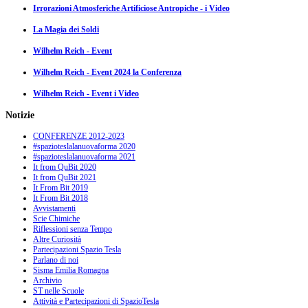
Irrorazioni Atmosferiche Artificiose Antropiche - i Video
La Magia dei Soldi
Wilhelm Reich - Event
Wilhelm Reich - Event 2024 la Conferenza
Wilhelm Reich - Event i Video
Notizie
CONFERENZE 2012-2023
#spazioteslalanuovaforma 2020
#spazioteslalanuovaforma 2021
It from QuBit 2020
It from QuBit 2021
It From Bit 2019
It From Bit 2018
Avvistamenti
Scie Chimiche
Riflessioni senza Tempo
Altre Curiosità
Partecipazioni Spazio Tesla
Parlano di noi
Sisma Emilia Romagna
Archivio
ST nelle Scuole
Attività e Partecipazioni di SpazioTesla