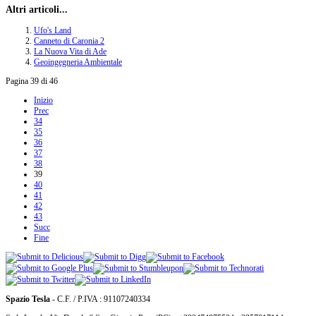
Altri articoli...
Ufo's Land
Canneto di Caronia 2
La Nuova Vita di Ade
Geoingegneria Ambientale
Pagina 39 di 46
Inizio
Prec
34
35
36
37
38
39
40
41
42
43
Succ
Fine
Spazio Tesla
- C.F. / P.IVA : 91107240334