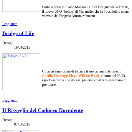
Porta la firma di Flavio Manzoni, Chief Designer della Ferrari,
il nuovo UFO “bolide” di Maranello, che fa l’occhiolino a quel
velivolo del Progetto Aurora.Manzoni
Leggi tutto
Bridge of Life
Dettagli
19/04/2015
Circa un anno prima di lasciare il suo cammino terreno, il
Cardio Chirurgo Lloyd William Rudy
, (morto nel 2012),
riportò ai media uno dei casi più emblematici di esperienza di
pre-morte.
Leggi tutto
Il Risveglio del Caduceo Dormiente
Dettagli
07/03/2015