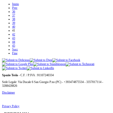
Inizio
Prec
36
37
38
39
40
41
42
43
44
45
Succ
Fine
Spazio Tesla
- C.F. / P.IVA : 91107240334
Sede Legale: Via Ducale 6 San Giorgio P.no (PC) - +393474875534 - 3357017114 -
3288428826
Disclaimer
Privacy Policy