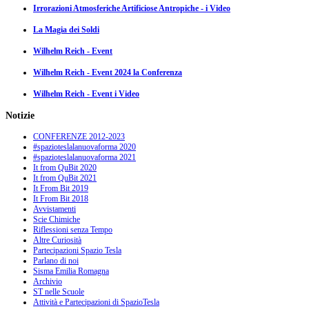
Irrorazioni Atmosferiche Artificiose Antropiche - i Video
La Magia dei Soldi
Wilhelm Reich - Event
Wilhelm Reich - Event 2024 la Conferenza
Wilhelm Reich - Event i Video
Notizie
CONFERENZE 2012-2023
#spazioteslalanuovaforma 2020
#spazioteslalanuovaforma 2021
It from QuBit 2020
It from QuBit 2021
It From Bit 2019
It From Bit 2018
Avvistamenti
Scie Chimiche
Riflessioni senza Tempo
Altre Curiosità
Partecipazioni Spazio Tesla
Parlano di noi
Sisma Emilia Romagna
Archivio
ST nelle Scuole
Attività e Partecipazioni di SpazioTesla