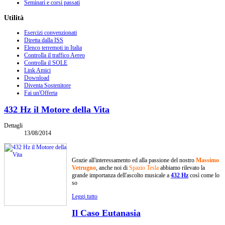
Seminari e corsi passati
Utilità
Esercizi convenzionati
Diretta dalla ISS
Elenco terremoti in Italia
Controlla il traffico Aereo
Controlla il SOLE
Link Amici
Download
Diventa Sostenitore
Fai un'Offerta
432 Hz il Motore della Vita
Dettagli
13/08/2014
Grazie all'interessamento ed alla passione del nostro
Massimo
Vetrugno
, anche noi di
Spazio Tesla
abbiamo rilevato la
grande importanza dell'ascolto musicale a
432 Hz
così come lo
so
Leggi tutto
Il Caso Eutanasia