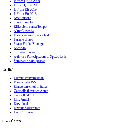
It from QuBit 2020
It from QuBit 2021
It From Bit 2019
It From Bit 2018
Avvistamenti
Scie Chimiche
Riflessioni senza Tempo
Altre Curiosità
Partecipazioni Spazio Tesla
Parlano di noi
Sisma Emilia Romagna
Archivio
ST nelle Scuole
Attività e Partecipazioni di SpazioTesla
Seminari e corsi passati
Utilità
Esercizi convenzionati
Diretta dalla ISS
Elenco terremoti in Italia
Controlla il traffico Aereo
Controlla il SOLE
Link Amici
Download
Diventa Sostenitore
Fai un'Offerta
Cerca