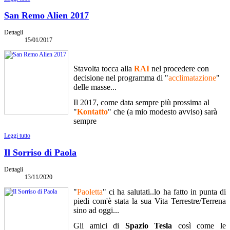
San Remo Alien 2017
Dettagli
15/01/2017
Stavolta tocca alla
RAI
nel procedere con
decisione nel programma di "
acclimatazione
"
delle masse...
Il 2017, come data sempre più prossima al
"
Kontatto
" che (a mio modesto avviso) sarà
sempre
Leggi tutto
Il Sorriso di Paola
Dettagli
13/11/2020
"
Paoletta
" ci ha salutati..lo ha fatto in punta di
piedi com'è stata la sua Vita Terrestre/Terrena
sino ad oggi...
Gli amici di
Spazio Tesla
così come le