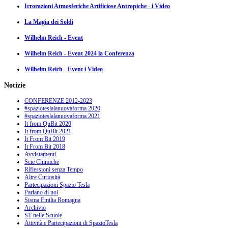
Irrorazioni Atmosferiche Artificiose Antropiche - i Video
La Magia dei Soldi
Wilhelm Reich - Event
Wilhelm Reich - Event 2024 la Conferenza
Wilhelm Reich - Event i Video
Notizie
CONFERENZE 2012-2023
#spazioteslalanuovaforma 2020
#spazioteslalanuovaforma 2021
It from QuBit 2020
It from QuBit 2021
It From Bit 2019
It From Bit 2018
Avvistamenti
Scie Chimiche
Riflessioni senza Tempo
Altre Curiosità
Partecipazioni Spazio Tesla
Parlano di noi
Sisma Emilia Romagna
Archivio
ST nelle Scuole
Attività e Partecipazioni di SpazioTesla