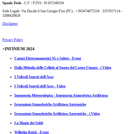
Spazio Tesla
- C.F. / P.IVA : 91107240334
Sede Legale: Via Ducale 6 San Giorgio P.no (PC) - +393474875534 - 3357017114 -
3288428826
Disclaimer
Privacy Policy
+INFINIUM 2024
Campi Elettromagnetici 5G e Salute - Event
Dalla Melodia delle Cellule al Suono del Corpo Umano - i Video
I Velivoli Segreti dell'Asse
I Velivoli Segreti dell'Asse - Video
Ingegneria Meteorologica - Ingegneria Atmosferica Artificiosa
Irrorazioni Atmosferiche Artificiose Antropiche
Irrorazioni Atmosferiche Artificiose Antropiche - i Video
La Magia dei Soldi
Wilhelm Reich - Event