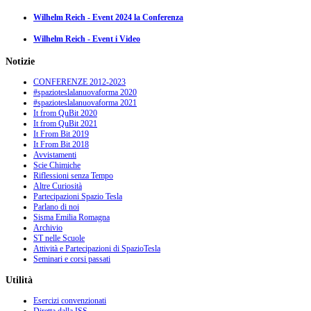
Wilhelm Reich - Event 2024 la Conferenza
Wilhelm Reich - Event i Video
Notizie
CONFERENZE 2012-2023
#spazioteslalanuovaforma 2020
#spazioteslalanuovaforma 2021
It from QuBit 2020
It from QuBit 2021
It From Bit 2019
It From Bit 2018
Avvistamenti
Scie Chimiche
Riflessioni senza Tempo
Altre Curiosità
Partecipazioni Spazio Tesla
Parlano di noi
Sisma Emilia Romagna
Archivio
ST nelle Scuole
Attività e Partecipazioni di SpazioTesla
Seminari e corsi passati
Utilità
Esercizi convenzionati