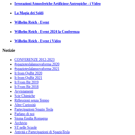
Irrorazioni Atmosferiche Artificiose Antropiche - i Video
La Magia dei Soldi
Wilhelm Reich - Event
Wilhelm Reich - Event 2024 la Conferenza
Wilhelm Reich - Event i Video
Notizie
CONFERENZE 2012-2023
#spazioteslalanuovaforma 2020
#spazioteslalanuovaforma 2021
It from QuBit 2020
It from QuBit 2021
It From Bit 2019
It From Bit 2018
Avvistamenti
Scie Chimiche
Riflessioni senza Tempo
Altre Curiosità
Partecipazioni Spazio Tesla
Parlano di noi
Sisma Emilia Romagna
Archivio
ST nelle Scuole
Attività e Partecipazioni di SpazioTesla