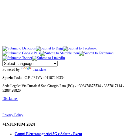
Powered by
Translate
Spazio Tesla
- C.F. / P.IVA : 91107240334
Sede Legale: Via Ducale 6 San Giorgio P.no (PC) - +393474875534 - 3357017114 -
3288428826
Disclaimer
Privacy Policy
+INFINIUM 2024
Campi Elettromagnetici 5G e Salute - Event