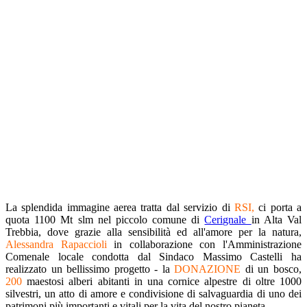
La splendida immagine aerea tratta dal servizio di
RSI,
ci porta a
quota 1100 Mt slm nel piccolo comune di
Cerignale
in Alta Val
Trebbia, dove grazie alla sensibilità ed all'amore per la natura,
Alessandra Rapaccioli
in collaborazione con l'Amministrazione
Comenale locale condotta dal Sindaco Massimo Castelli ha
realizzato un bellissimo progetto - la
DONAZIONE
di un bosco,
200
maestosi alberi abitanti in una cornice alpestre di oltre 1000
silvestri, un atto di amore e condivisione di salvaguardia di uno dei
patrimoni più importanti e vitali per la vita del nostro pianeta