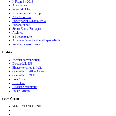
It From Bit 2018
Avvistamenti
Scie Chimiche
Riflessioni senza Tempo
Altre Curiosità
Partecipazioni Spazio Tesla
Parlano di noi
Sisma Emilia Romagna
Archivio
ST nelle Scuole
Attività e Partecipazioni di SpazioTesla
Seminari e corsi passati
Utilità
Esercizi convenzionati
Diretta dalla ISS
Elenco terremoti in Italia
Controlla il traffico Aereo
Controlla il SOLE
Link Amici
Download
Diventa Sostenitore
Fai un'Offerta
Cerca
SEGUICI ANCHE SU