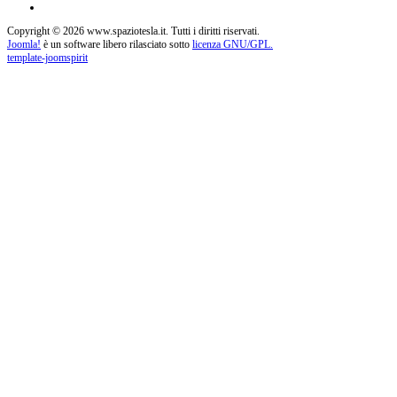
Copyright © 2026 www.spaziotesla.it. Tutti i diritti riservati.
Joomla!
è un software libero rilasciato sotto
licenza GNU/GPL.
template-joomspirit