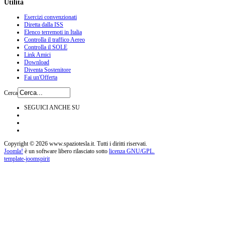
Utilità
Esercizi convenzionati
Diretta dalla ISS
Elenco terremoti in Italia
Controlla il traffico Aereo
Controlla il SOLE
Link Amici
Download
Diventa Sostenitore
Fai un'Offerta
Cerca
SEGUICI ANCHE SU
Copyright © 2026 www.spaziotesla.it. Tutti i diritti riservati.
Joomla!
è un software libero rilasciato sotto
licenza GNU/GPL.
template-joomspirit