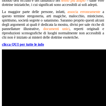
mondo dell’occulto e del fantastico nel
senso più ampio
– dalle vere
dottrine iniziatiche, i cui significati sono accessibili ai soli adepti.
La maggior parte delle persone, infatti,
associa erroneamente
a
questo termine stregoneria, arti magiche, malocchio, misticismo,
spiritismo, società segrete o satanismo. Saranno proprio questi alcuni
degli argomenti ai quali è dedicata la mostra, divisi per sale ricche di
pannellature illustrative,
documenti unici
, reperti originali e
riproduzioni scenografiche di luoghi normalmente non accessibili a
chi non è iniziato ai misteri delle dottrine esoteriche.
clicca QUI per tutte le info