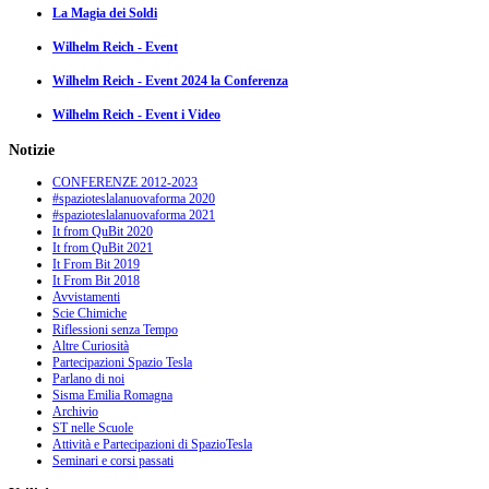
La Magia dei Soldi
Wilhelm Reich - Event
Wilhelm Reich - Event 2024 la Conferenza
Wilhelm Reich - Event i Video
Notizie
CONFERENZE 2012-2023
#spazioteslalanuovaforma 2020
#spazioteslalanuovaforma 2021
It from QuBit 2020
It from QuBit 2021
It From Bit 2019
It From Bit 2018
Avvistamenti
Scie Chimiche
Riflessioni senza Tempo
Altre Curiosità
Partecipazioni Spazio Tesla
Parlano di noi
Sisma Emilia Romagna
Archivio
ST nelle Scuole
Attività e Partecipazioni di SpazioTesla
Seminari e corsi passati