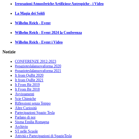
Irrorazioni Atmosferiche Artificiose Antropiche - i Video
La Magia dei Soldi
Wilhelm Reich - Event
Wilhelm Reich - Event 2024 la Conferenza
Wilhelm Reich - Event i Video
Notizie
CONFERENZE 2012-2023
#spazioteslalanuovaforma 2020
#spazioteslalanuovaforma 2021
It from QuBit 2020
It from QuBit 2021
It From Bit 2019
It From Bit 2018
Avvistamenti
Scie Chimiche
Riflessioni senza Tempo
Altre Curiosità
Partecipazioni Spazio Tesla
Parlano di noi
Sisma Emilia Romagna
Archivio
ST nelle Scuole
Attività e Partecipazioni di SpazioTesla