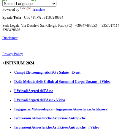
Powered by
Translate
Spazio Tesla
- C.F. / P.IVA : 91107240334
Sede Legale: Via Ducale 6 San Giorgio P.no (PC) - +393474875534 - 3357017114 -
3288428826
Disclaimer
Privacy Policy
+INFINIUM 2024
Campi Elettromagnetici 5G e Salute - Event
Dalla Melodia delle Cellule al Suono del Corpo Umano - i Video
I Velivoli Segreti dell'Asse
I Velivoli Segreti dell'Asse - Video
Ingegneria Meteorologica - Ingegneria Atmosferica Artificiosa
Irrorazioni Atmosferiche Artificiose Antropiche
Irrorazioni Atmosferiche Artificiose Antropiche - i Video