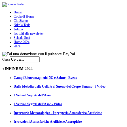
Home
Copia di Home
Chi Siamo
Nikola Tesla
Admin
Iscriviti alla newsletter
Scheda Soci
Home 2024
2024
Cerca
+INFINIUM 2024
Campi Elettromagnetici 5G e Salute - Event
Dalla Melodia delle Cellule al Suono del Corpo Umano - i Video
I Velivoli Segreti dell'Asse
I Velivoli Segreti dell'Asse - Video
Ingegneria Meteorologica - Ingegneria Atmosferica Artificiosa
Irrorazioni Atmosferiche Artificiose Antropiche