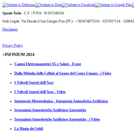
Spazio Tesla
- C.F. / P.IVA : 91107240334
Sede Legale: Via Ducale 6 San Giorgio P.no (PC) - +393474875534 - 3357017114 - 32884
Disclaimer
Privacy Policy
+INFINIUM 2024
Campi Elettromagnetici 5G e Salute - Event
Dalla Melodia delle Cellule al Suono del Corpo Umano - i Video
I Velivoli Segreti dell'Asse
I Velivoli Segreti dell'Asse - Video
Ingegneria Meteorologica - Ingegneria Atmosferica Artificiosa
Irrorazioni Atmosferiche Artificiose Antropiche
Irrorazioni Atmosferiche Artificiose Antropiche - i Video
La Magia dei Soldi