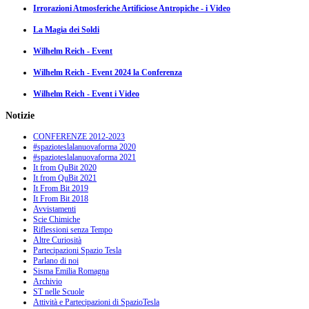
Irrorazioni Atmosferiche Artificiose Antropiche - i Video
La Magia dei Soldi
Wilhelm Reich - Event
Wilhelm Reich - Event 2024 la Conferenza
Wilhelm Reich - Event i Video
Notizie
CONFERENZE 2012-2023
#spazioteslalanuovaforma 2020
#spazioteslalanuovaforma 2021
It from QuBit 2020
It from QuBit 2021
It From Bit 2019
It From Bit 2018
Avvistamenti
Scie Chimiche
Riflessioni senza Tempo
Altre Curiosità
Partecipazioni Spazio Tesla
Parlano di noi
Sisma Emilia Romagna
Archivio
ST nelle Scuole
Attività e Partecipazioni di SpazioTesla