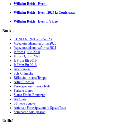
Wilhelm Reich - Event
Wilhelm Reich - Event 2024 la Conferenza
Wilhelm Reich - Event i Video
Notizie
CONFERENZE 2012-2023
#spazioteslalanuovaforma 2020
#spazioteslalanuovaforma 2021
It from QuBit 2020
It from QuBit 2021
It From Bit 2019
It From Bit 2018
Avvistamenti
Scie Chimiche
Riflessioni senza Tempo
Altre Curiosità
Partecipazioni Spazio Tesla
Parlano di noi
Sisma Emilia Romagna
Archivio
ST nelle Scuole
Attività e Partecipazioni di SpazioTesla
Seminari e corsi passati
Utilità