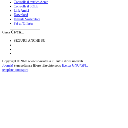
Controlla il traffico Aereo
Controlla il SOLE
Link Amici
Download
Diventa Sostenitore
Fai un'Offerta
Cerca
SEGUICI ANCHE SU
Copyright © 2026 www.spaziotesla.it. Tutti i diritti riservati.
Joomla!
è un software libero rilasciato sotto
licenza GNU/GPL.
template-joomspirit