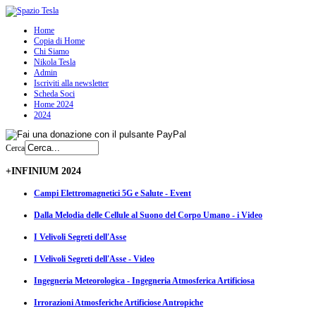
Home
Copia di Home
Chi Siamo
Nikola Tesla
Admin
Iscriviti alla newsletter
Scheda Soci
Home 2024
2024
Cerca
+INFINIUM 2024
Campi Elettromagnetici 5G e Salute - Event
Dalla Melodia delle Cellule al Suono del Corpo Umano - i Video
I Velivoli Segreti dell'Asse
I Velivoli Segreti dell'Asse - Video
Ingegneria Meteorologica - Ingegneria Atmosferica Artificiosa
Irrorazioni Atmosferiche Artificiose Antropiche