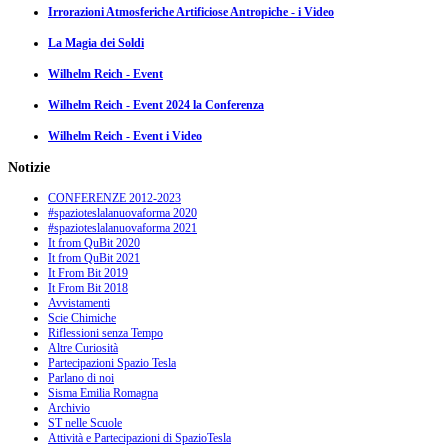
Irrorazioni Atmosferiche Artificiose Antropiche - i Video
La Magia dei Soldi
Wilhelm Reich - Event
Wilhelm Reich - Event 2024 la Conferenza
Wilhelm Reich - Event i Video
Notizie
CONFERENZE 2012-2023
#spazioteslalanuovaforma 2020
#spazioteslalanuovaforma 2021
It from QuBit 2020
It from QuBit 2021
It From Bit 2019
It From Bit 2018
Avvistamenti
Scie Chimiche
Riflessioni senza Tempo
Altre Curiosità
Partecipazioni Spazio Tesla
Parlano di noi
Sisma Emilia Romagna
Archivio
ST nelle Scuole
Attività e Partecipazioni di SpazioTesla