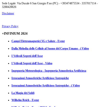
Sede Legale: Via Ducale 6 San Giorgio P.no (PC) - +393474875534 - 3357017114 -
3288428826
Disclaimer
Privacy Policy
+INFINIUM 2024
Campi Elettromagnetici 5G e Salute - Event
Dalla Melodia delle Cellule al Suono del Corpo Umano - i Video
I Velivoli Segreti dell'Asse
I Velivoli Segreti dell'Asse - Video
Ingegneria Meteorologica - Ingegneria Atmosferica Artificiosa
Irrorazioni Atmosferiche Artificiose Antropiche
Irrorazioni Atmosferiche Artificiose Antropiche - i Video
La Magia dei Soldi
Wilhelm Reich - Event