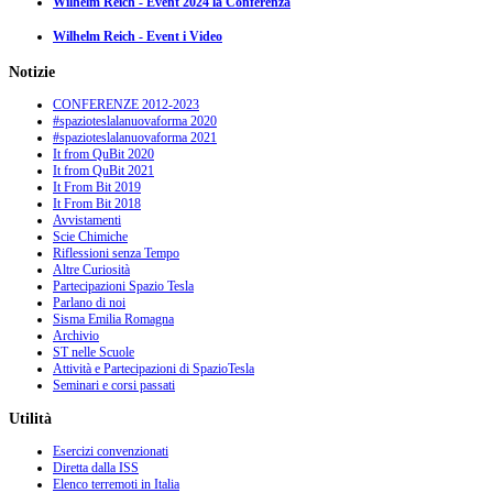
Wilhelm Reich - Event 2024 la Conferenza
Wilhelm Reich - Event i Video
Notizie
CONFERENZE 2012-2023
#spazioteslalanuovaforma 2020
#spazioteslalanuovaforma 2021
It from QuBit 2020
It from QuBit 2021
It From Bit 2019
It From Bit 2018
Avvistamenti
Scie Chimiche
Riflessioni senza Tempo
Altre Curiosità
Partecipazioni Spazio Tesla
Parlano di noi
Sisma Emilia Romagna
Archivio
ST nelle Scuole
Attività e Partecipazioni di SpazioTesla
Seminari e corsi passati
Utilità
Esercizi convenzionati
Diretta dalla ISS
Elenco terremoti in Italia