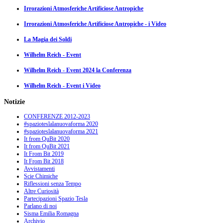
Irrorazioni Atmosferiche Artificiose Antropiche
Irrorazioni Atmosferiche Artificiose Antropiche - i Video
La Magia dei Soldi
Wilhelm Reich - Event
Wilhelm Reich - Event 2024 la Conferenza
Wilhelm Reich - Event i Video
Notizie
CONFERENZE 2012-2023
#spazioteslalanuovaforma 2020
#spazioteslalanuovaforma 2021
It from QuBit 2020
It from QuBit 2021
It From Bit 2019
It From Bit 2018
Avvistamenti
Scie Chimiche
Riflessioni senza Tempo
Altre Curiosità
Partecipazioni Spazio Tesla
Parlano di noi
Sisma Emilia Romagna
Archivio