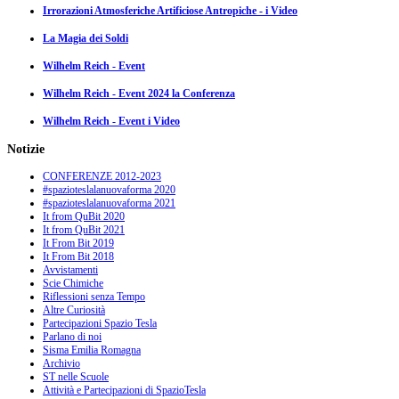
Irrorazioni Atmosferiche Artificiose Antropiche - i Video
La Magia dei Soldi
Wilhelm Reich - Event
Wilhelm Reich - Event 2024 la Conferenza
Wilhelm Reich - Event i Video
Notizie
CONFERENZE 2012-2023
#spazioteslalanuovaforma 2020
#spazioteslalanuovaforma 2021
It from QuBit 2020
It from QuBit 2021
It From Bit 2019
It From Bit 2018
Avvistamenti
Scie Chimiche
Riflessioni senza Tempo
Altre Curiosità
Partecipazioni Spazio Tesla
Parlano di noi
Sisma Emilia Romagna
Archivio
ST nelle Scuole
Attività e Partecipazioni di SpazioTesla