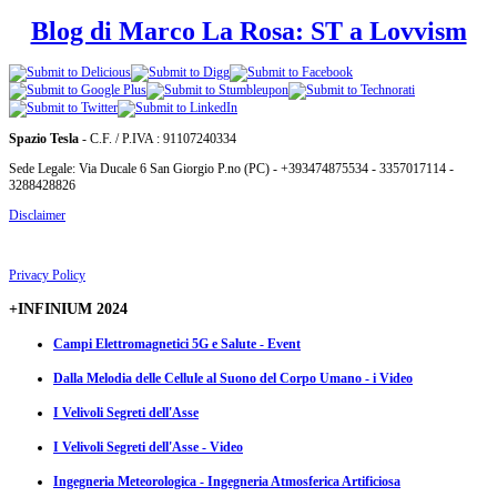
Blog di Marco La Rosa: ST a Lovvism
Spazio Tesla
- C.F. / P.IVA : 91107240334
Sede Legale: Via Ducale 6 San Giorgio P.no (PC) - +393474875534 - 3357017114 -
3288428826
Disclaimer
Privacy Policy
+INFINIUM 2024
Campi Elettromagnetici 5G e Salute - Event
Dalla Melodia delle Cellule al Suono del Corpo Umano - i Video
I Velivoli Segreti dell'Asse
I Velivoli Segreti dell'Asse - Video
Ingegneria Meteorologica - Ingegneria Atmosferica Artificiosa