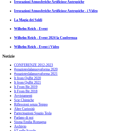
Irrorazioni Atmosferiche Artificiose Antropiche
Irrorazioni Atmosferiche Artificiose Antropiche - i Video
La Magia dei Soldi
Wilhelm Reich - Event
Wilhelm Reich - Event 2024 la Conferenza
Wilhelm Reich - Event i Video
Notizie
CONFERENZE 2012-2023
#spazioteslalanuovaforma 2020
#spazioteslalanuovaforma 2021
It from QuBit 2020
It from QuBit 2021
It From Bit 2019
It From Bit 2018
Avvistamenti
Scie Chimiche
Riflessioni senza Tempo
Altre Curiosità
Partecipazioni Spazio Tesla
Parlano di noi
Sisma Emilia Romagna
Archivio
ST nelle Scuole