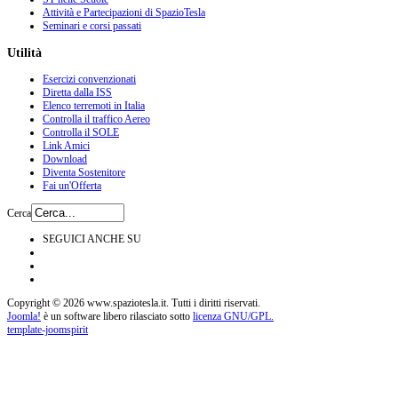
Attività e Partecipazioni di SpazioTesla
Seminari e corsi passati
Utilità
Esercizi convenzionati
Diretta dalla ISS
Elenco terremoti in Italia
Controlla il traffico Aereo
Controlla il SOLE
Link Amici
Download
Diventa Sostenitore
Fai un'Offerta
Cerca
SEGUICI ANCHE SU
Copyright © 2026 www.spaziotesla.it. Tutti i diritti riservati.
Joomla!
è un software libero rilasciato sotto
licenza GNU/GPL.
template-joomspirit