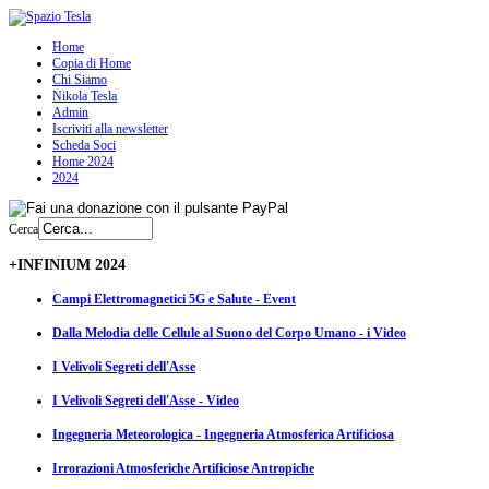
Home
Copia di Home
Chi Siamo
Nikola Tesla
Admin
Iscriviti alla newsletter
Scheda Soci
Home 2024
2024
Cerca
+INFINIUM 2024
Campi Elettromagnetici 5G e Salute - Event
Dalla Melodia delle Cellule al Suono del Corpo Umano - i Video
I Velivoli Segreti dell'Asse
I Velivoli Segreti dell'Asse - Video
Ingegneria Meteorologica - Ingegneria Atmosferica Artificiosa
Irrorazioni Atmosferiche Artificiose Antropiche