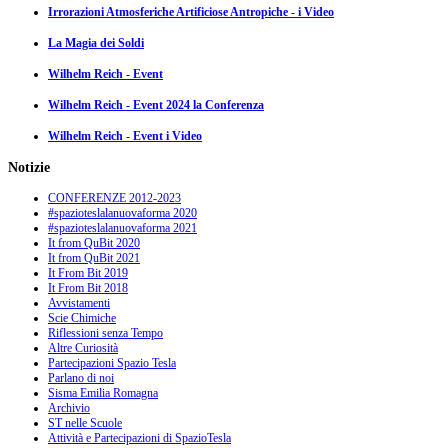
Irrorazioni Atmosferiche Artificiose Antropiche - i Video
La Magia dei Soldi
Wilhelm Reich - Event
Wilhelm Reich - Event 2024 la Conferenza
Wilhelm Reich - Event i Video
Notizie
CONFERENZE 2012-2023
#spazioteslalanuovaforma 2020
#spazioteslalanuovaforma 2021
It from QuBit 2020
It from QuBit 2021
It From Bit 2019
It From Bit 2018
Avvistamenti
Scie Chimiche
Riflessioni senza Tempo
Altre Curiosità
Partecipazioni Spazio Tesla
Parlano di noi
Sisma Emilia Romagna
Archivio
ST nelle Scuole
Attività e Partecipazioni di SpazioTesla