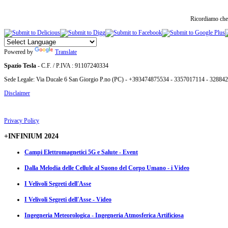
Ricordiamo che 
Powered by
Translate
Spazio Tesla
- C.F. / P.IVA : 91107240334
Sede Legale: Via Ducale 6 San Giorgio P.no (PC) - +393474875534 - 3357017114 - 32884
Disclaimer
Privacy Policy
+INFINIUM 2024
Campi Elettromagnetici 5G e Salute - Event
Dalla Melodia delle Cellule al Suono del Corpo Umano - i Video
I Velivoli Segreti dell'Asse
I Velivoli Segreti dell'Asse - Video
Ingegneria Meteorologica - Ingegneria Atmosferica Artificiosa