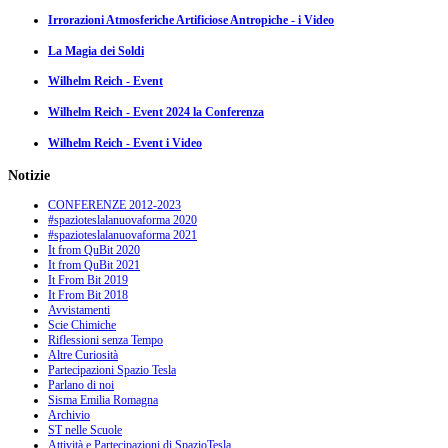
Irrorazioni Atmosferiche Artificiose Antropiche - i Video
La Magia dei Soldi
Wilhelm Reich - Event
Wilhelm Reich - Event 2024 la Conferenza
Wilhelm Reich - Event i Video
Notizie
CONFERENZE 2012-2023
#spazioteslalanuovaforma 2020
#spazioteslalanuovaforma 2021
It from QuBit 2020
It from QuBit 2021
It From Bit 2019
It From Bit 2018
Avvistamenti
Scie Chimiche
Riflessioni senza Tempo
Altre Curiosità
Partecipazioni Spazio Tesla
Parlano di noi
Sisma Emilia Romagna
Archivio
ST nelle Scuole
Attività e Partecipazioni di SpazioTesla