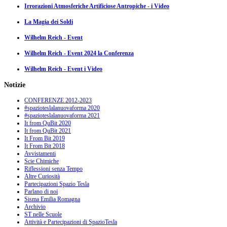
Irrorazioni Atmosferiche Artificiose Antropiche - i Video
La Magia dei Soldi
Wilhelm Reich - Event
Wilhelm Reich - Event 2024 la Conferenza
Wilhelm Reich - Event i Video
Notizie
CONFERENZE 2012-2023
#spazioteslalanuovaforma 2020
#spazioteslalanuovaforma 2021
It from QuBit 2020
It from QuBit 2021
It From Bit 2019
It From Bit 2018
Avvistamenti
Scie Chimiche
Riflessioni senza Tempo
Altre Curiosità
Partecipazioni Spazio Tesla
Parlano di noi
Sisma Emilia Romagna
Archivio
ST nelle Scuole
Attività e Partecipazioni di SpazioTesla