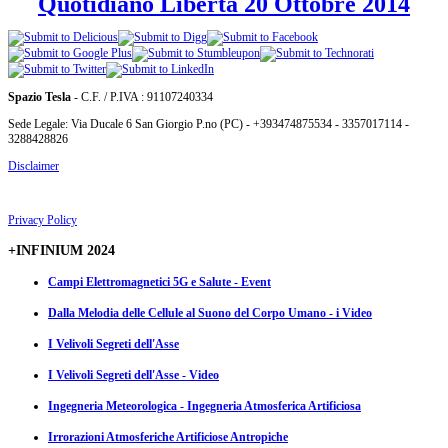
Quotidiano Libertà 20 Ottobre 2014
Spazio Tesla
- C.F. / P.IVA : 91107240334
Sede Legale: Via Ducale 6 San Giorgio P.no (PC) - +393474875534 - 3357017114 -
3288428826
Disclaimer
Privacy Policy
+INFINIUM 2024
Campi Elettromagnetici 5G e Salute - Event
Dalla Melodia delle Cellule al Suono del Corpo Umano - i Video
I Velivoli Segreti dell'Asse
I Velivoli Segreti dell'Asse - Video
Ingegneria Meteorologica - Ingegneria Atmosferica Artificiosa
Irrorazioni Atmosferiche Artificiose Antropiche