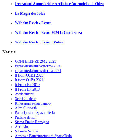
Irrorazioni Atmosferiche Artificiose Antropiche - i Video
La Magia dei Soldi
Wilhelm Reich - Event
Wilhelm Reich - Event 2024 la Conferenza
Wilhelm Reich - Event i Video
Notizie
CONFERENZE 2012-2023
#spazioteslalanuovaforma 2020
#spazioteslalanuovaforma 2021
It from QuBit 2020
It from QuBit 2021
It From Bit 2019
It From Bit 2018
Avvistamenti
Scie Chimiche
Riflessioni senza Tempo
Altre Curiosità
Partecipazioni Spazio Tesla
Parlano di noi
Sisma Emilia Romagna
Archivio
ST nelle Scuole
Attività e Partecipazioni di SpazioTesla