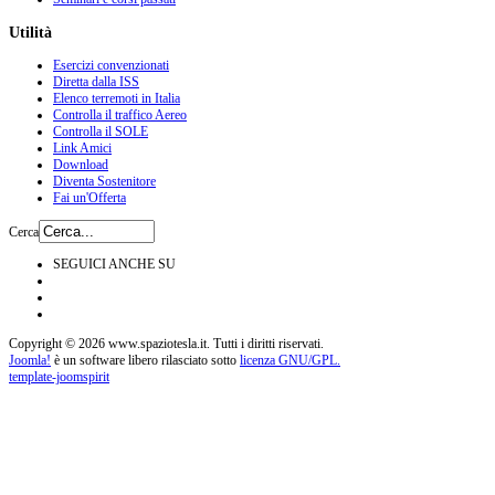
Utilità
Esercizi convenzionati
Diretta dalla ISS
Elenco terremoti in Italia
Controlla il traffico Aereo
Controlla il SOLE
Link Amici
Download
Diventa Sostenitore
Fai un'Offerta
Cerca
SEGUICI ANCHE SU
Copyright © 2026 www.spaziotesla.it. Tutti i diritti riservati.
Joomla!
è un software libero rilasciato sotto
licenza GNU/GPL.
template-joomspirit