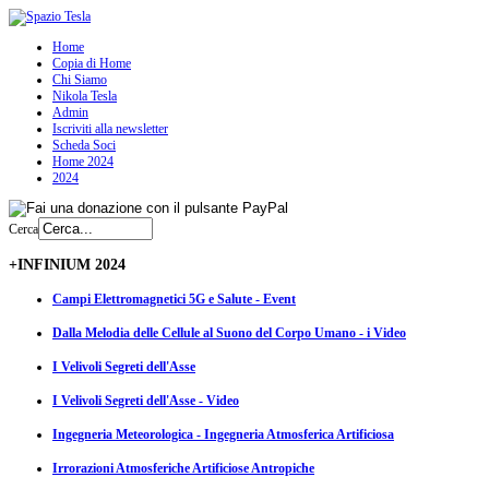
Home
Copia di Home
Chi Siamo
Nikola Tesla
Admin
Iscriviti alla newsletter
Scheda Soci
Home 2024
2024
Cerca
+INFINIUM 2024
Campi Elettromagnetici 5G e Salute - Event
Dalla Melodia delle Cellule al Suono del Corpo Umano - i Video
I Velivoli Segreti dell'Asse
I Velivoli Segreti dell'Asse - Video
Ingegneria Meteorologica - Ingegneria Atmosferica Artificiosa
Irrorazioni Atmosferiche Artificiose Antropiche