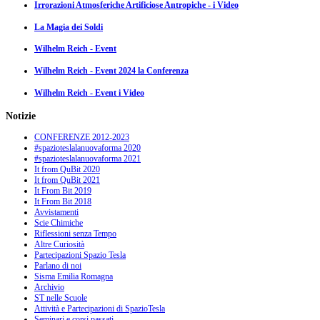
Irrorazioni Atmosferiche Artificiose Antropiche - i Video
La Magia dei Soldi
Wilhelm Reich - Event
Wilhelm Reich - Event 2024 la Conferenza
Wilhelm Reich - Event i Video
Notizie
CONFERENZE 2012-2023
#spazioteslalanuovaforma 2020
#spazioteslalanuovaforma 2021
It from QuBit 2020
It from QuBit 2021
It From Bit 2019
It From Bit 2018
Avvistamenti
Scie Chimiche
Riflessioni senza Tempo
Altre Curiosità
Partecipazioni Spazio Tesla
Parlano di noi
Sisma Emilia Romagna
Archivio
ST nelle Scuole
Attività e Partecipazioni di SpazioTesla
Seminari e corsi passati