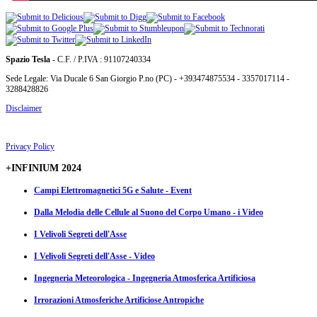
Spazio Tesla
- C.F. / P.IVA : 91107240334
Sede Legale: Via Ducale 6 San Giorgio P.no (PC) - +393474875534 - 3357017114 -
3288428826
Disclaimer
Privacy Policy
+INFINIUM 2024
Campi Elettromagnetici 5G e Salute - Event
Dalla Melodia delle Cellule al Suono del Corpo Umano - i Video
I Velivoli Segreti dell'Asse
I Velivoli Segreti dell'Asse - Video
Ingegneria Meteorologica - Ingegneria Atmosferica Artificiosa
Irrorazioni Atmosferiche Artificiose Antropiche