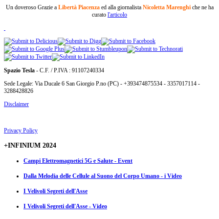
Un doveroso Grazie a
Libertà Piacenza
ed alla giornalista
Nicoletta Marenghi
che ne ha
curato
l'articolo
Spazio Tesla
- C.F. / P.IVA : 91107240334
Sede Legale: Via Ducale 6 San Giorgio P.no (PC) - +393474875534 - 3357017114 -
3288428826
Disclaimer
Privacy Policy
+INFINIUM 2024
Campi Elettromagnetici 5G e Salute - Event
Dalla Melodia delle Cellule al Suono del Corpo Umano - i Video
I Velivoli Segreti dell'Asse
I Velivoli Segreti dell'Asse - Video