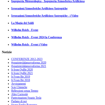
Ingegneria Meteorologica - Ingegneria Atmosferica Artificiosa
Irrorazioni Atmosferiche Artificiose Antropiche
Irrorazioni Atmosferiche Artificiose Antropiche - i Video
La Magia dei Soldi
Wilhelm Reich - Event
Wilhelm Reich - Event 2024 la Conferenza
Wilhelm Reich - Event i Video
Notizie
CONFERENZE 2012-2023
#spazioteslalanuovaforma 2020
#spazioteslalanuovaforma 2021
It from QuBit 2020
It from QuBit 2021
It From Bit 2019
It From Bit 2018
Avvistamenti
Scie Chimiche
Riflessioni senza Tempo
Altre Curiosità
Partecipazioni Spazio Tesla
Parlano di noi
Sisma Emilia Romagna