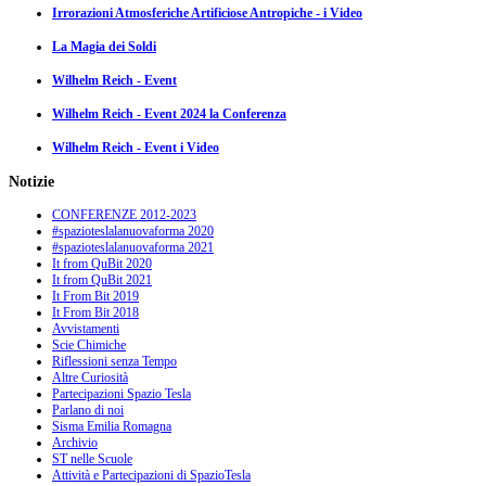
Irrorazioni Atmosferiche Artificiose Antropiche - i Video
La Magia dei Soldi
Wilhelm Reich - Event
Wilhelm Reich - Event 2024 la Conferenza
Wilhelm Reich - Event i Video
Notizie
CONFERENZE 2012-2023
#spazioteslalanuovaforma 2020
#spazioteslalanuovaforma 2021
It from QuBit 2020
It from QuBit 2021
It From Bit 2019
It From Bit 2018
Avvistamenti
Scie Chimiche
Riflessioni senza Tempo
Altre Curiosità
Partecipazioni Spazio Tesla
Parlano di noi
Sisma Emilia Romagna
Archivio
ST nelle Scuole
Attività e Partecipazioni di SpazioTesla