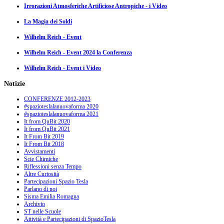
Irrorazioni Atmosferiche Artificiose Antropiche - i Video
La Magia dei Soldi
Wilhelm Reich - Event
Wilhelm Reich - Event 2024 la Conferenza
Wilhelm Reich - Event i Video
Notizie
CONFERENZE 2012-2023
#spazioteslalanuovaforma 2020
#spazioteslalanuovaforma 2021
It from QuBit 2020
It from QuBit 2021
It From Bit 2019
It From Bit 2018
Avvistamenti
Scie Chimiche
Riflessioni senza Tempo
Altre Curiosità
Partecipazioni Spazio Tesla
Parlano di noi
Sisma Emilia Romagna
Archivio
ST nelle Scuole
Attività e Partecipazioni di SpazioTesla