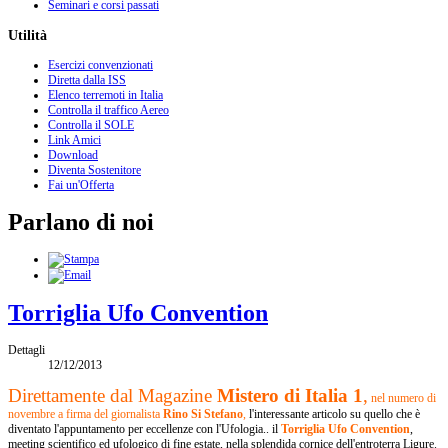
Seminari e corsi passati
Utilità
Esercizi convenzionati
Diretta dalla ISS
Elenco terremoti in Italia
Controlla il traffico Aereo
Controlla il SOLE
Link Amici
Download
Diventa Sostenitore
Fai un'Offerta
Parlano di noi
Torriglia Ufo Convention
Dettagli
12/12/2013
Direttamente dal Magazine
Mistero di Italia 1
,
nel numero di
novembre a firma del giornalista
Rino Si Stefano
,
l'interessante articolo su quello che è
diventato l'appuntamento per eccellenze con l'Ufologia.. il
Torriglia Ufo Convention
,
meeting scientifico ed ufologico di fine estate, nella splendida cornice dell'entroterra Ligure.