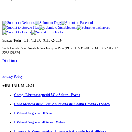
Spazio Tesla
- C.F. / P.IVA : 91107240334
Sede Legale: Via Ducale 6 San Giorgio P.no (PC) - +393474875534 - 3357017114 -
3288428826
Disclaimer
Privacy Policy
+INFINIUM 2024
Campi Elettromagnetici 5G e Salute - Event
Dalla Melodia delle Cellule al Suono del Corpo Umano - i Video
I Velivoli Segreti dell'Asse
I Velivoli Segreti dell'Asse - Video
Ingegneria Meteorologica - Ingegneria Atmosferica Artificiosa