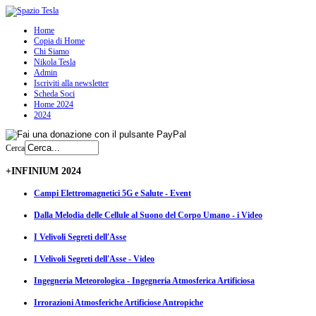
Home
Copia di Home
Chi Siamo
Nikola Tesla
Admin
Iscriviti alla newsletter
Scheda Soci
Home 2024
2024
Cerca
+INFINIUM 2024
Campi Elettromagnetici 5G e Salute - Event
Dalla Melodia delle Cellule al Suono del Corpo Umano - i Video
I Velivoli Segreti dell'Asse
I Velivoli Segreti dell'Asse - Video
Ingegneria Meteorologica - Ingegneria Atmosferica Artificiosa
Irrorazioni Atmosferiche Artificiose Antropiche