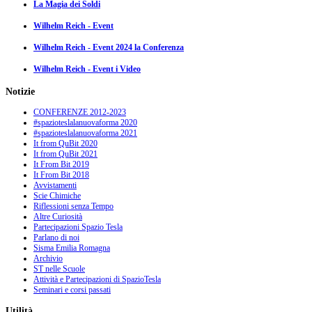
La Magia dei Soldi
Wilhelm Reich - Event
Wilhelm Reich - Event 2024 la Conferenza
Wilhelm Reich - Event i Video
Notizie
CONFERENZE 2012-2023
#spazioteslalanuovaforma 2020
#spazioteslalanuovaforma 2021
It from QuBit 2020
It from QuBit 2021
It From Bit 2019
It From Bit 2018
Avvistamenti
Scie Chimiche
Riflessioni senza Tempo
Altre Curiosità
Partecipazioni Spazio Tesla
Parlano di noi
Sisma Emilia Romagna
Archivio
ST nelle Scuole
Attività e Partecipazioni di SpazioTesla
Seminari e corsi passati
Utilità