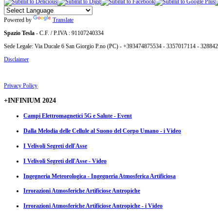
Powered by
Translate
Spazio Tesla
- C.F. / P.IVA : 91107240334
Sede Legale: Via Ducale 6 San Giorgio P.no (PC) - +393474875534 - 3357017114 - 32884
Disclaimer
Privacy Policy
+INFINIUM 2024
Campi Elettromagnetici 5G e Salute - Event
Dalla Melodia delle Cellule al Suono del Corpo Umano - i Video
I Velivoli Segreti dell'Asse
I Velivoli Segreti dell'Asse - Video
Ingegneria Meteorologica - Ingegneria Atmosferica Artificiosa
Irrorazioni Atmosferiche Artificiose Antropiche
Irrorazioni Atmosferiche Artificiose Antropiche - i Video