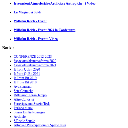
Irrorazioni Atmosferiche Artificiose Antropiche - i Video
La Magia dei Soldi
Wilhelm Reich - Event
Wilhelm Reich - Event 2024 la Conferenza
Wilhelm Reich - Event i Video
Notizie
CONFERENZE 2012-2023
#spazioteslalanuovaforma 2020
#spazioteslalanuovaforma 2021
It from QuBit 2020
It from QuBit 2021
It From Bit 2019
It From Bit 2018
Avvistamenti
Scie Chimiche
Riflessioni senza Tempo
Altre Curiosità
Partecipazioni Spazio Tesla
Parlano di noi
Sisma Emilia Romagna
Archivio
ST nelle Scuole
Attività e Partecipazioni di SpazioTesla