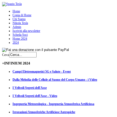
Home
Copia di Home
Chi Siamo
Nikola Tesla
Admin
Iscriviti alla newsletter
Scheda Soci
Home 2024
2024
Cerca
+INFINIUM 2024
Campi Elettromagnetici 5G e Salute - Event
Dalla Melodia delle Cellule al Suono del Corpo Umano - i Video
I Velivoli Segreti dell'Asse
I Velivoli Segreti dell'Asse - Video
Ingegneria Meteorologica - Ingegneria Atmosferica Artificiosa
Irrorazioni Atmosferiche Artificiose Antropiche