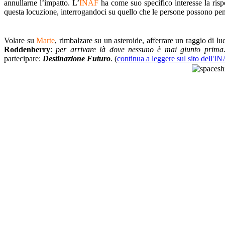
annullarne l’impatto. L’
INAF
ha come suo specifico interesse la rispo
questa locuzione, interrogandoci su quello che le persone possono pens
Volare su
Marte
, rimbalzare su un asteroide, afferrare un raggio di lu
Roddenberry
:
per arrivare là dove nessuno è mai giunto prima
partecipare:
Destinazione Futuro
. (
continua a leggere sul sito dell'I