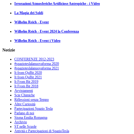
Irrorazioni Atmosferiche Artificiose Antropiche - i Video
La Magia dei Soldi
Wilhelm Reich - Event
Wilhelm Reich - Event 2024 la Conferenza
Wilhelm Reich - Event i Video
Notizie
CONFERENZE 2012-2023
#spazioteslalanuovaforma 2020
#spazioteslalanuovaforma 2021
It from QuBit 2020
It from QuBit 2021
It From Bit 2019
It From Bit 2018
Avvistamenti
Scie Chimiche
Riflessioni senza Tempo
Altre Curiosità
Partecipazioni Spazio Tesla
Parlano di noi
Sisma Emilia Romagna
Archivio
ST nelle Scuole
Attività e Partecipazioni di SpazioTesla