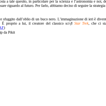
sta a tale quesito, in particolare per la scienza e l’astronomia e noi, 
are riguardo al futuro. Per farlo, abbiamo deciso di seguire la strategi
ce sfuggito dall’oblio di un buco nero. L’immaginazione di ieri è diventa
. È proprio a lui, il creatore del classico
sci-fi
Star Trek
, che ci si
NAF
)