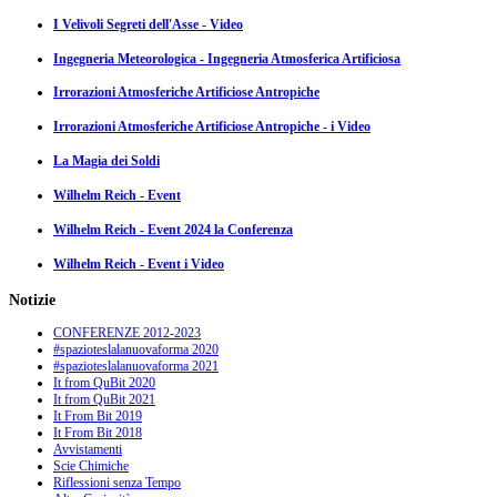
I Velivoli Segreti dell'Asse - Video
Ingegneria Meteorologica - Ingegneria Atmosferica Artificiosa
Irrorazioni Atmosferiche Artificiose Antropiche
Irrorazioni Atmosferiche Artificiose Antropiche - i Video
La Magia dei Soldi
Wilhelm Reich - Event
Wilhelm Reich - Event 2024 la Conferenza
Wilhelm Reich - Event i Video
Notizie
CONFERENZE 2012-2023
#spazioteslalanuovaforma 2020
#spazioteslalanuovaforma 2021
It from QuBit 2020
It from QuBit 2021
It From Bit 2019
It From Bit 2018
Avvistamenti
Scie Chimiche
Riflessioni senza Tempo