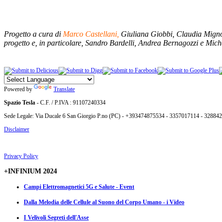
Progetto a cura di
Marco Castellani,
Giuliana Giobbi, Claudia Migno
progetto e, in particolare, Sandro Bardelli, Andrea Bernagozzi e Michel
Powered by
Translate
Spazio Tesla
- C.F. / P.IVA : 91107240334
Sede Legale: Via Ducale 6 San Giorgio P.no (PC) - +393474875534 - 3357017114 - 32884
Disclaimer
Privacy Policy
+INFINIUM 2024
Campi Elettromagnetici 5G e Salute - Event
Dalla Melodia delle Cellule al Suono del Corpo Umano - i Video
I Velivoli Segreti dell'Asse