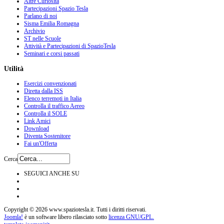
Altre Curiosità
Partecipazioni Spazio Tesla
Parlano di noi
Sisma Emilia Romagna
Archivio
ST nelle Scuole
Attività e Partecipazioni di SpazioTesla
Seminari e corsi passati
Utilità
Esercizi convenzionati
Diretta dalla ISS
Elenco terremoti in Italia
Controlla il traffico Aereo
Controlla il SOLE
Link Amici
Download
Diventa Sostenitore
Fai un'Offerta
Cerca
SEGUICI ANCHE SU
Copyright © 2026 www.spaziotesla.it. Tutti i diritti riservati.
Joomla!
è un software libero rilasciato sotto
licenza GNU/GPL.