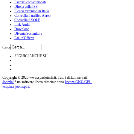
Esercizi convenzionati
Diretta dalla ISS
Elenco terremoti in Italia
Controlla il traffico Aereo
Controlla il SOLE
Link Amici
Download
Diventa Sostenitore
Fai un'Offerta
Cerca
SEGUICI ANCHE SU
Copyright © 2026 www.spaziotesla.it. Tutti i diritti riservati.
Joomla!
è un software libero rilasciato sotto
licenza GNU/GPL.
template-joomspirit