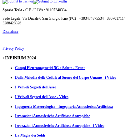
Spazio Tesla
- C.F. / P.IVA : 91107240334
Sede Legale: Via Ducale 6 San Giorgio P.no (PC) - +393474875534 - 3357017114 -
3288428826
Disclaimer
Privacy Policy
+INFINIUM 2024
Campi Elettromagnetici 5G e Salute - Event
Dalla Melodia delle Cellule al Suono del Corpo Umano - i Video
I Velivoli Segreti dell'Asse
I Velivoli Segreti dell'Asse - Video
Ingegneria Meteorologica - Ingegneria Atmosferica Artificiosa
Irrorazioni Atmosferiche Artificiose Antropiche
Irrorazioni Atmosferiche Artificiose Antropiche - i Video
La Magia dei Soldi