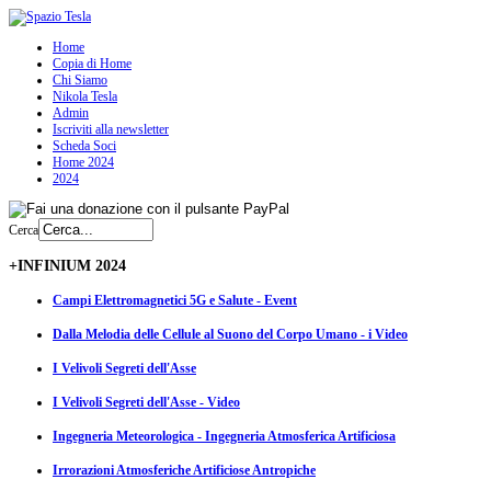
Home
Copia di Home
Chi Siamo
Nikola Tesla
Admin
Iscriviti alla newsletter
Scheda Soci
Home 2024
2024
Cerca
+INFINIUM 2024
Campi Elettromagnetici 5G e Salute - Event
Dalla Melodia delle Cellule al Suono del Corpo Umano - i Video
I Velivoli Segreti dell'Asse
I Velivoli Segreti dell'Asse - Video
Ingegneria Meteorologica - Ingegneria Atmosferica Artificiosa
Irrorazioni Atmosferiche Artificiose Antropiche