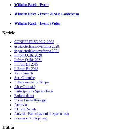
Wilhelm Reich - Event
Wilhelm Reich - Event 2024 la Conferenza
Wilhelm Reich - Event i Video
Notizie
CONFERENZE 2012-2023
#spazioteslalanuovaforma 2020
#spazioteslalanuovaforma 2021
It from QuBit 2020
It from QuBit 2021
It From Bit 2019
It From Bit 2018
Avvistamenti
Scie Chimiche
Riflessioni senza Tempo
Altre Curiosità
Partecipazioni Spazio Tesla
Parlano di noi
Sisma Emilia Romagna
Archivio
ST nelle Scuole
Attività e Partecipazioni di SpazioTesla
Seminari e corsi passati
Utilità