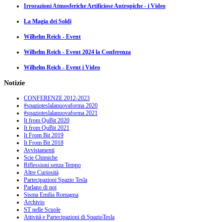
Irrorazioni Atmosferiche Artificiose Antropiche - i Video
La Magia dei Soldi
Wilhelm Reich - Event
Wilhelm Reich - Event 2024 la Conferenza
Wilhelm Reich - Event i Video
Notizie
CONFERENZE 2012-2023
#spazioteslalanuovaforma 2020
#spazioteslalanuovaforma 2021
It from QuBit 2020
It from QuBit 2021
It From Bit 2019
It From Bit 2018
Avvistamenti
Scie Chimiche
Riflessioni senza Tempo
Altre Curiosità
Partecipazioni Spazio Tesla
Parlano di noi
Sisma Emilia Romagna
Archivio
ST nelle Scuole
Attività e Partecipazioni di SpazioTesla