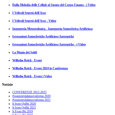
Dalla Melodia delle Cellule al Suono del Corpo Umano - i Video
I Velivoli Segreti dell'Asse
I Velivoli Segreti dell'Asse - Video
Ingegneria Meteorologica - Ingegneria Atmosferica Artificiosa
Irrorazioni Atmosferiche Artificiose Antropiche
Irrorazioni Atmosferiche Artificiose Antropiche - i Video
La Magia dei Soldi
Wilhelm Reich - Event
Wilhelm Reich - Event 2024 la Conferenza
Wilhelm Reich - Event i Video
Notizie
CONFERENZE 2012-2023
#spazioteslalanuovaforma 2020
#spazioteslalanuovaforma 2021
It from QuBit 2020
It from QuBit 2021
It From Bit 2019