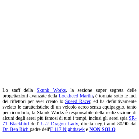
Lo staff della
Skunk Works
, la sezione super segreta delle
progettazioni avanzate della
Lockheed Martin
,
è tornata sotto le luci
dei riflettori per aver creato lo
Speed ​​Racer
, ed ha definitivamente
svelato le caratteristiche di un veicolo aereo senza equipaggio, tanto
per ricordarlo, la Skunk Works è responsabile della realizzazione di
alcuni degli aerei più famosi di tutti i tempi, inclusi gli aerei spia
SR-
71 Blackbird
dell'
U-2 Dragon Lady
, diretta negli anni 80/90 dal
Dr. Ben Rich
padre dell'
F-117 Nighthawk
e
NON SOLO