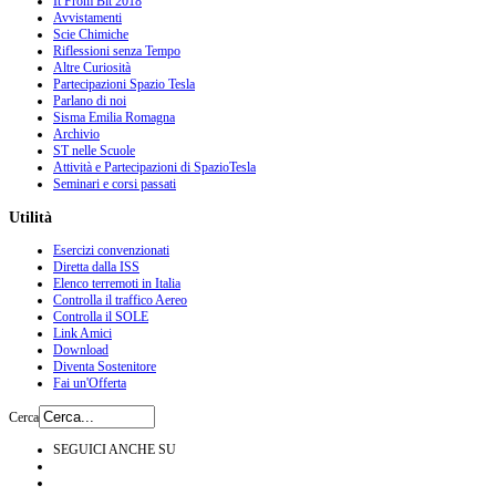
It From Bit 2018
Avvistamenti
Scie Chimiche
Riflessioni senza Tempo
Altre Curiosità
Partecipazioni Spazio Tesla
Parlano di noi
Sisma Emilia Romagna
Archivio
ST nelle Scuole
Attività e Partecipazioni di SpazioTesla
Seminari e corsi passati
Utilità
Esercizi convenzionati
Diretta dalla ISS
Elenco terremoti in Italia
Controlla il traffico Aereo
Controlla il SOLE
Link Amici
Download
Diventa Sostenitore
Fai un'Offerta
Cerca
SEGUICI ANCHE SU