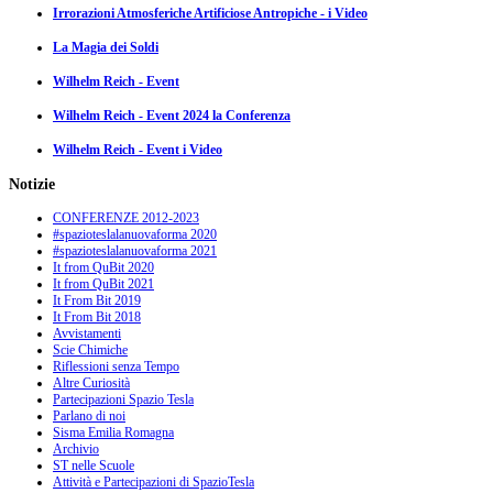
Irrorazioni Atmosferiche Artificiose Antropiche - i Video
La Magia dei Soldi
Wilhelm Reich - Event
Wilhelm Reich - Event 2024 la Conferenza
Wilhelm Reich - Event i Video
Notizie
CONFERENZE 2012-2023
#spazioteslalanuovaforma 2020
#spazioteslalanuovaforma 2021
It from QuBit 2020
It from QuBit 2021
It From Bit 2019
It From Bit 2018
Avvistamenti
Scie Chimiche
Riflessioni senza Tempo
Altre Curiosità
Partecipazioni Spazio Tesla
Parlano di noi
Sisma Emilia Romagna
Archivio
ST nelle Scuole
Attività e Partecipazioni di SpazioTesla