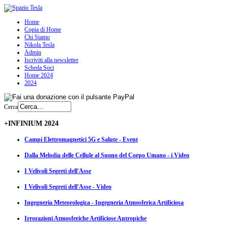
Home
Copia di Home
Chi Siamo
Nikola Tesla
Admin
Iscriviti alla newsletter
Scheda Soci
Home 2024
2024
Cerca
+INFINIUM 2024
Campi Elettromagnetici 5G e Salute - Event
Dalla Melodia delle Cellule al Suono del Corpo Umano - i Video
I Velivoli Segreti dell'Asse
I Velivoli Segreti dell'Asse - Video
Ingegneria Meteorologica - Ingegneria Atmosferica Artificiosa
Irrorazioni Atmosferiche Artificiose Antropiche