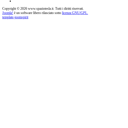
Copyright © 2026 www.spaziotesla.it. Tutti i diritti riservati.
Joomla!
è un software libero rilasciato sotto
licenza GNU/GPL.
template-joomspirit