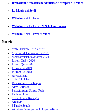
Irrorazioni Atmosferiche Artificiose Antropiche - i Video
La Magia dei Soldi
Wilhelm Reich - Event
Wilhelm Reich - Event 2024 la Conferenza
Wilhelm Reich - Event i Video
Notizie
CONFERENZE 2012-2023
#spazioteslalanuovaforma 2020
#spazioteslalanuovaforma 2021
It from QuBit 2020
It from QuBit 2021
It From Bit 2019
It From Bit 2018
Avvistamenti
Scie Chimiche
Riflessioni senza Tempo
Altre Curiosità
Partecipazioni Spazio Tesla
Parlano di noi
Sisma Emilia Romagna
Archivio
ST nelle Scuole
Attività e Partecipazioni di SpazioTesla