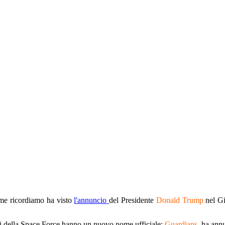
me ricordiamo ha visto
l'annuncio
del Presidente
Donald Trump
nel Gi
 della Space Force hanno un nuovo nome ufficiale:
Guardians
, ha ann