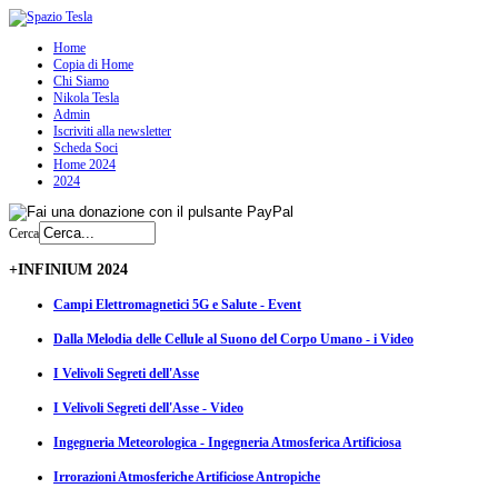
Home
Copia di Home
Chi Siamo
Nikola Tesla
Admin
Iscriviti alla newsletter
Scheda Soci
Home 2024
2024
Cerca
+INFINIUM 2024
Campi Elettromagnetici 5G e Salute - Event
Dalla Melodia delle Cellule al Suono del Corpo Umano - i Video
I Velivoli Segreti dell'Asse
I Velivoli Segreti dell'Asse - Video
Ingegneria Meteorologica - Ingegneria Atmosferica Artificiosa
Irrorazioni Atmosferiche Artificiose Antropiche