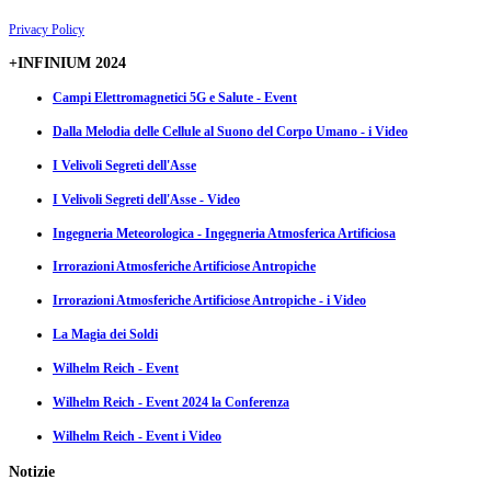
Privacy Policy
+INFINIUM 2024
Campi Elettromagnetici 5G e Salute - Event
Dalla Melodia delle Cellule al Suono del Corpo Umano - i Video
I Velivoli Segreti dell'Asse
I Velivoli Segreti dell'Asse - Video
Ingegneria Meteorologica - Ingegneria Atmosferica Artificiosa
Irrorazioni Atmosferiche Artificiose Antropiche
Irrorazioni Atmosferiche Artificiose Antropiche - i Video
La Magia dei Soldi
Wilhelm Reich - Event
Wilhelm Reich - Event 2024 la Conferenza
Wilhelm Reich - Event i Video
Notizie