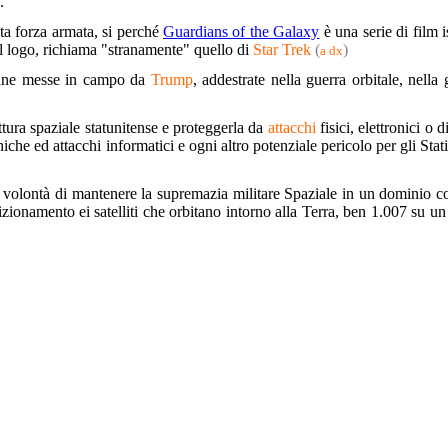
.
ta forza armata, si perché
Guardians of the Galaxy
è una serie di film i
 il logo, richiama "stranamente" quello di
Star Trek
(
)
a dx
mane messe in campo da
Trump
, addestrate nella guerra orbitale, nella 
ttura spaziale statunitense e proteggerla da
attacchi
fisici, elettronici o di
niche ed attacchi informatici e ogni altro potenziale pericolo per gli Stat
a volontà di mantenere la supremazia militare Spaziale in un dominio c
izionamento ei satelliti che orbitano intorno alla Terra, ben 1.007 su un 