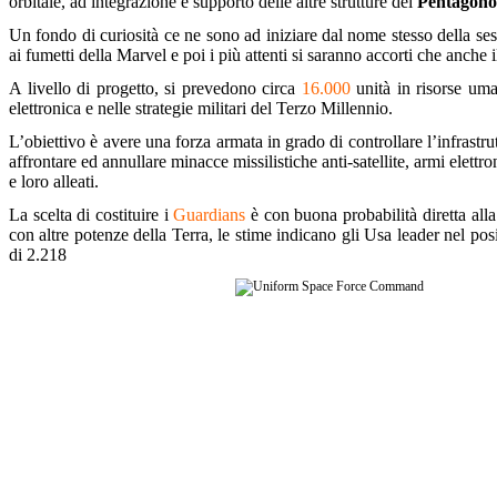
orbitale, ad integrazione e supporto delle altre strutture del
Pentagono
Un fondo di curiosità ce ne sono ad iniziare dal nome stesso della ses
ai fumetti della Marvel e poi i più attenti si saranno accorti che anche
A livello di progetto, si prevedono circa
16.000
unità in risorse u
elettronica e nelle strategie militari del Terzo Millennio.
L’obiettivo è avere una forza armata in grado di controllare l’infrastru
affrontare ed annullare minacce missilistiche anti-satellite, armi elettro
e loro alleati.
La scelta di costituire i
Guardians
è con buona probabilità diretta all
con altre potenze della Terra, le stime indicano gli Usa leader nel pos
di 2.218