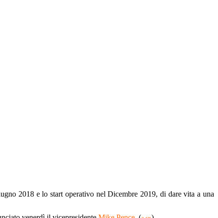
ugno 2018 e lo start operativo nel Dicembre 2019, di dare vita a una
unciato venerdì il vicepresidente
Mike Pence
. (
)
a sx