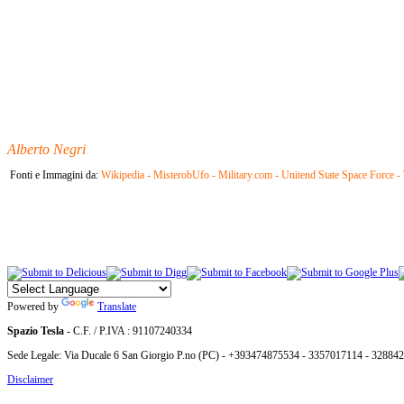
Alberto Negri
Fonti e Immagini da:
Wikipedia - MisterobUfo - Military.com - Unitend State Space Force
Powered by
Translate
Spazio Tesla
- C.F. / P.IVA : 91107240334
Sede Legale: Via Ducale 6 San Giorgio P.no (PC) - +393474875534 - 3357017114 - 32884
Disclaimer