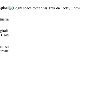
spirati
guerra
gitali,
i Uniti
onteso
totale