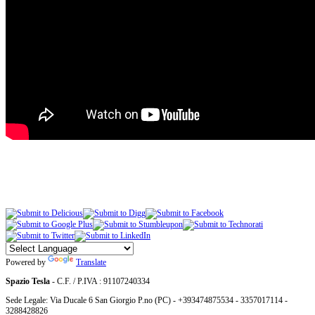
Powered by
Translate
Spazio Tesla
- C.F. / P.IVA : 91107240334
Sede Legale: Via Ducale 6 San Giorgio P.no (PC) - +393474875534 - 3357017114 -
3288428826