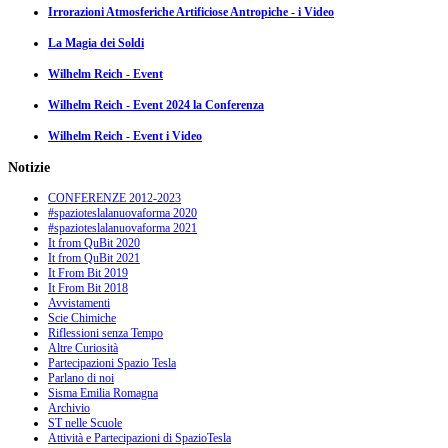
Irrorazioni Atmosferiche Artificiose Antropiche - i Video
La Magia dei Soldi
Wilhelm Reich - Event
Wilhelm Reich - Event 2024 la Conferenza
Wilhelm Reich - Event i Video
Notizie
CONFERENZE 2012-2023
#spazioteslalanuovaforma 2020
#spazioteslalanuovaforma 2021
It from QuBit 2020
It from QuBit 2021
It From Bit 2019
It From Bit 2018
Avvistamenti
Scie Chimiche
Riflessioni senza Tempo
Altre Curiosità
Partecipazioni Spazio Tesla
Parlano di noi
Sisma Emilia Romagna
Archivio
ST nelle Scuole
Attività e Partecipazioni di SpazioTesla