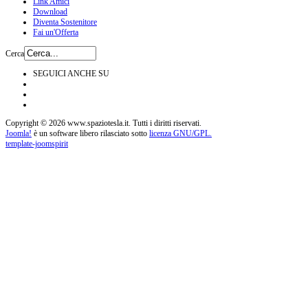
Link Amici
Download
Diventa Sostenitore
Fai un'Offerta
Cerca
SEGUICI ANCHE SU
Copyright © 2026 www.spaziotesla.it. Tutti i diritti riservati.
Joomla!
è un software libero rilasciato sotto
licenza GNU/GPL.
template-joomspirit