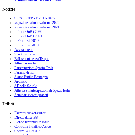
Notizie
CONFERENZE 2012-2023
#spazioteslalanuovaforma 2020
#spazioteslalanuovaforma 2021
It from QuBit 2020
It from QuBit 2021
It From Bit 2019
It From Bit 2018
Avvistamenti
Scie Chimiche
Riflessioni senza Tempo
Altre Curiosità
Partecipazioni Spazio Tesla
Parlano di noi
Sisma Emilia Romagna
Archivio
ST nelle Scuole
Attività e Partecipazioni di SpazioTesla
Seminari e corsi passati
Utilità
Esercizi convenzionati
Diretta dalla ISS
Elenco terremoti in Italia
Controlla il traffico Aereo
Controlla il SOLE