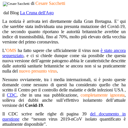
di
Cesare Sacchetti
dal Blog
La Cruna dell'Ago
La notizia è arrivata ieri direttamente dalla Gran Bretagna. E’ qui
che sarebbe stata individuata una presunta mutazione del Covid-19,
che secondo quanto riportano le autorità britanniche avrebbe un
indice di trasmissibilità, fino al 70%, molto più elevato della vecchia
versione del primo coronavirus.
L’
OMS
ha fatto sapere che ufficialmente il virus non
è stato ancora
sequenziato
, e ci si chiede dunque come sia possibile che questa
nuova versione dell’agente patogeno abbia le caratteristiche descritte
dalle autorità sanitarie britanniche se ancora non si sa praticamente
nulla del
nuovo presunto virus
.
Nessuno ovviamente, tra i media internazionali, si è posto queste
domande come nessuno di questi ha considerato quello che ha
scritto il Centro per il controllo delle malattie e delle infezioni USA ,
il
CDC
, che in una sua pubblicazione,
completamente ignorata
,
solleva dei dubbi anche sull’effettivo isolamento dell’attuale
versione del
Covid-19
.
Il CDC scrive nelle righe di pagina 39
del documento in
questione
che “nessun virus 2019-nCoV isolato quantificato è
attualmente disponibile”.