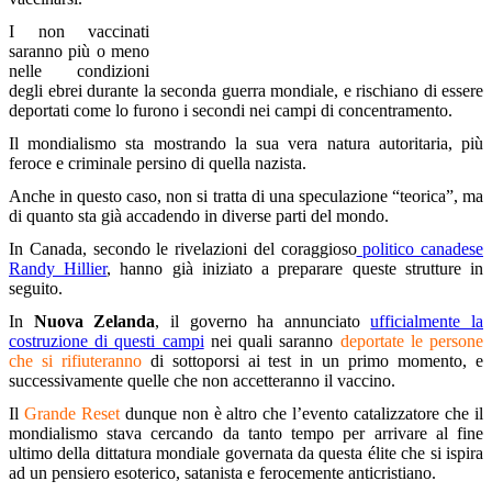
I non vaccinati
saranno più o meno
nelle condizioni
degli ebrei durante la seconda guerra mondiale, e rischiano di essere
deportati come lo furono i secondi nei campi di concentramento.
Il mondialismo sta mostrando la sua vera natura autoritaria, più
feroce e criminale persino di quella nazista.
Anche in questo caso, non si tratta di una speculazione “teorica”, ma
di quanto sta già accadendo in diverse parti del mondo.
In Canada, secondo le rivelazioni del coraggioso
politico canadese
Randy Hillier
, hanno già iniziato a preparare queste strutture in
seguito.
In
Nuova Zelanda
, il governo ha annunciato
ufficialmente la
costruzione di questi campi
nei quali saranno
deportate le persone
che si rifiuteranno
di sottoporsi ai test in un primo momento, e
successivamente quelle che non accetteranno il vaccino.
Il
Grande Reset
dunque non è altro che l’evento catalizzatore che il
mondialismo stava cercando da tanto tempo per arrivare al fine
ultimo della dittatura mondiale governata da questa élite che si ispira
ad un pensiero esoterico, satanista e ferocemente anticristiano.