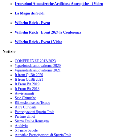
Irrorazioni Atmosferiche Artificiose Antropiche - i Video
La Magia dei Soldi
Wilhelm Reich - Event
Wilhelm Reich - Event 2024 la Conferenza
Wilhelm Reich - Event i Video
Notizie
CONFERENZE 2012-2023
#spazioteslalanuovaforma 2020
#spazioteslalanuovaforma 2021
It from QuBit 2020
It from QuBit 2021
It From Bit 2019
It From Bit 2018
Avvistamenti
Scie Chimiche
Riflessioni senza Tempo
Altre Curiosità
Partecipazioni Spazio Tesla
Parlano di noi
Sisma Emilia Romagna
Archivio
ST nelle Scuole
Attività e Partecipazioni di SpazioTesla