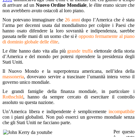
di arrivare ad un
Nuovo Ordine Mondiale
, le élite erano sicure che
non avrebbero avuto ostacoli al loro piano.
Non potevano immaginare che
26 anni
dopo l’America che è stata
l’arma per decenni usata dal mondialismo per colpire i Paesi che
hanno osato difendere la loro sovranità e indipendenza, sarebbe
passata nelle mani di un uomo che si è
opposto fermamente al piano
di dominio globale delle élite
.
Le élite hanno dato vita alla più
grande truffa
elettorale della storia
d’America e del mondo per potersi riprendere la presidenza degli
Stati Uniti.
Il Nuovo Mondo e la superpotenza americana, nell’idea della
massoneria
, dovevano servire a trascinare l’umanità intera verso il
governo unico mondiale.
Le grandi famiglie della finanza mondiale, in particolare i
Rothschild
, hanno da sempre cercato di esercitare il controllo
assoluto su questa nazione.
Un’America libera e indipendente è semplicemente
incompatibile
con i piani globalisti. Non può esserci un governo mondiale senza
che gli Stati Uniti ne facciano parte.
Per questo