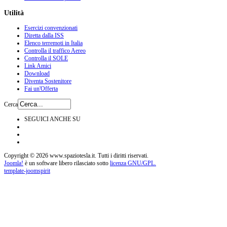
Utilità
Esercizi convenzionati
Diretta dalla ISS
Elenco terremoti in Italia
Controlla il traffico Aereo
Controlla il SOLE
Link Amici
Download
Diventa Sostenitore
Fai un'Offerta
Cerca
SEGUICI ANCHE SU
Copyright © 2026 www.spaziotesla.it. Tutti i diritti riservati.
Joomla!
è un software libero rilasciato sotto
licenza GNU/GPL.
template-joomspirit