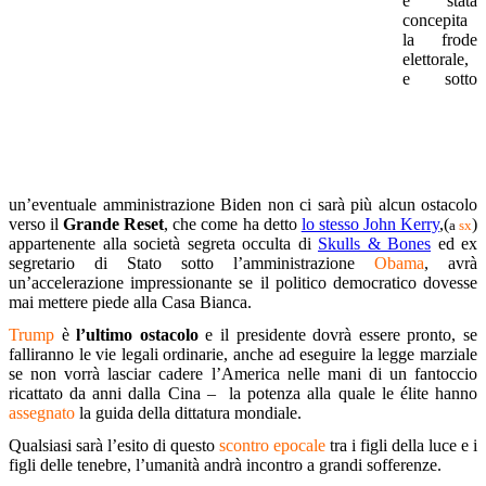
è stata
concepita
la frode
elettorale,
e sotto
un’eventuale amministrazione Biden non ci sarà più alcun ostacolo
verso il
Grande Reset
, che come ha detto
lo stesso John Kerry
,(
)
a
sx
appartenente alla società segreta occulta di
Skulls & Bones
ed ex
segretario di Stato sotto l’amministrazione
Obama
, avrà
un’accelerazione impressionante se il politico democratico dovesse
mai mettere piede alla Casa Bianca.
Trump
è
l’ultimo ostacolo
e il presidente dovrà essere pronto, se
falliranno le vie legali ordinarie, anche ad eseguire la legge marziale
se non vorrà lasciar cadere l’America nelle mani di un fantoccio
ricattato da anni dalla Cina – la potenza alla quale le élite hanno
assegnato
la guida della dittatura mondiale.
Qualsiasi sarà l’esito di questo
scontro epocale
tra i figli della luce e i
figli delle tenebre, l’umanità andrà incontro a grandi sofferenze.