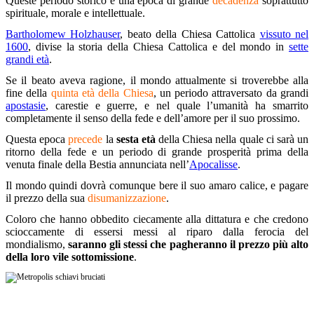
Queste periodo storico è una epoca di grande
decadenza
soprattutto
spirituale, morale e intellettuale.
Bartholomew Holzhauser
, beato della Chiesa Cattolica
vissuto nel
1600
, divise la storia della Chiesa Cattolica e del mondo in
sette
grandi età
.
Se il beato aveva ragione, il mondo attualmente si troverebbe alla
fine della
quinta età della Chiesa
, un periodo attraversato da grandi
apostasie
, carestie e guerre, e nel quale l’umanità ha smarrito
completamente il senso della fede e dell’amore per il suo prossimo.
Questa epoca
precede
la
sesta età
della Chiesa nella quale ci sarà un
ritorno della fede e un periodo di grande prosperità prima della
venuta finale della Bestia annunciata nell’
Apocalisse
.
Il mondo quindi dovrà comunque bere il suo amaro calice, e pagare
il prezzo della sua
disumanizzazione
.
Coloro che hanno obbedito ciecamente alla dittatura e che credono
scioccamente di essersi messi al riparo dalla ferocia del
mondialismo,
saranno gli stessi che pagheranno il prezzo più alto
della loro vile sottomissione
.