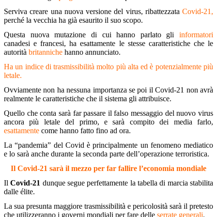
Serviva creare una nuova versione del virus, ribattezzata
Covid-21,
perché la vecchia ha già esaurito il suo scopo.
Questa nuova mutazione di cui hanno parlato gli
informatori
canadesi e francesi, ha esattamente le stesse caratteristiche che le
autorità
britanniche
hanno annunciato.
Ha un indice di trasmissibilità molto più alta ed è potenzialmente più
letale.
Ovviamente non ha nessuna importanza se poi il Covid-21 non avrà
realmente le caratteristiche che il sistema gli attribuisce.
Quello che conta sarà far passare il falso messaggio del nuovo virus
ancora più letale del primo, e sarà compito dei media farlo,
esattamente
come hanno fatto fino ad ora.
La “pandemia” del Covid è principalmente un fenomeno mediatico
e lo sarà anche durante la seconda parte dell’operazione terroristica.
Il Covid-21 sarà il mezzo per far fallire l’economia mondiale
Il
Covid-21
dunque segue perfettamente la tabella di marcia stabilita
dalle élite.
La sua presunta maggiore trasmissibilità e pericolosità sarà il pretesto
che utilizzeranno i governi mondiali per fare delle
serrate generali
.