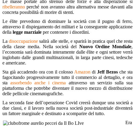
Le masse portate allo strenuo delle forze e alla disperazione si
ribelleranno
perché non avranno altra alternativa messe davanti alla
concreta possibilità di morire di stenti.
Le élite prevedono di dominare la società con il pugno di ferro,
attraverso il dispiegamento dei militari e la conseguente applicazione
della
legge marziale
per contenere i disordini.
La
disoccupazione
salirà alle stelle, e sparirà in pratica quel che resta
della classe media. Nella società del
Nuovo Ordine Mondiale
,
l’economia sarà dominata interamente dalle élite e ogni settore verrà
inglobato dalle grandi multinazionali, in larga parte cinesi, tedesche
e americane.
Sta già accadendo ora con il colosso
Amazon
di
Jeff Bezos
che sta
fagocitando progressivamente tutto il commercio al dettaglio, e ora
sta
assorbendo anche i cinema
attraverso un servizio sulla sua
piattaforma che potrebbe diventare il nuovo mezzo di distribuzione
delle pellicole cinematografiche.
La seconda fase dell’operazione Covid creerà dunque una società a
due classi, e il lavoro nella nuova società post-industriale diventerà
un fattore marginale e destinato a scomparire del tutto.
Era