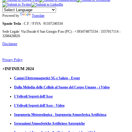
Powered by
Translate
Spazio Tesla
- C.F. / P.IVA : 91107240334
Sede Legale: Via Ducale 6 San Giorgio P.no (PC) - +393474875534 - 3357017114 -
3288428826
Disclaimer
Privacy Policy
+INFINIUM 2024
Campi Elettromagnetici 5G e Salute - Event
Dalla Melodia delle Cellule al Suono del Corpo Umano - i Video
I Velivoli Segreti dell'Asse
I Velivoli Segreti dell'Asse - Video
Ingegneria Meteorologica - Ingegneria Atmosferica Artificiosa
Irrorazioni Atmosferiche Artificiose Antropiche