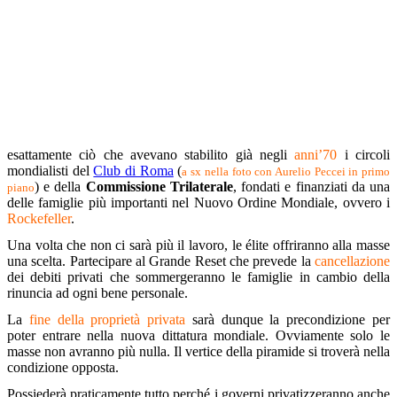
esattamente ciò che avevano stabilito già negli
anni’70
i circoli
mondialisti del
Club di Roma
(
a sx nella foto con Aurelio Peccei in primo
) e della
Commissione Trilaterale
, fondati e finanziati da una
piano
delle famiglie più importanti nel Nuovo Ordine Mondiale, ovvero i
Rockefeller
.
Una volta che non ci sarà più il lavoro, le élite offriranno alla masse
una scelta. Partecipare al Grande Reset che prevede la
cancellazione
dei debiti privati che sommergeranno le famiglie in cambio della
rinuncia ad ogni bene personale.
La
fine della proprietà privata
sarà dunque la precondizione per
poter entrare nella nuova dittatura mondiale. Ovviamente solo le
masse non avranno più nulla. Il vertice della piramide si troverà nella
condizione opposta.
Possiederà praticamente tutto perché i governi privatizzeranno anche