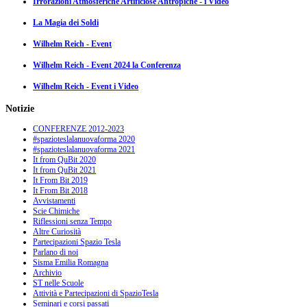
Irrorazioni Atmosferiche Artificiose Antropiche - i Video
La Magia dei Soldi
Wilhelm Reich - Event
Wilhelm Reich - Event 2024 la Conferenza
Wilhelm Reich - Event i Video
Notizie
CONFERENZE 2012-2023
#spazioteslalanuovaforma 2020
#spazioteslalanuovaforma 2021
It from QuBit 2020
It from QuBit 2021
It From Bit 2019
It From Bit 2018
Avvistamenti
Scie Chimiche
Riflessioni senza Tempo
Altre Curiosità
Partecipazioni Spazio Tesla
Parlano di noi
Sisma Emilia Romagna
Archivio
ST nelle Scuole
Attività e Partecipazioni di SpazioTesla
Seminari e corsi passati