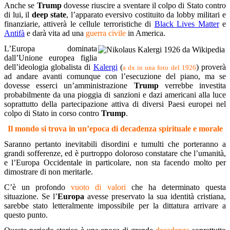
Anche se
Trump
dovesse riuscire a sventare il colpo di Stato contro
di lui, il
deep state
, l’apparato eversivo costituito da lobby militari e
finanziarie, attiverà le cellule terroristiche di
Black Lives Matter
e
Antifà
e darà vita ad una
guerra civile
in America.
L’Europa dominata
dall’Unione europea figlia
dell’ideologia globalista di
Kalergi
(
) proverà
a dx in una foto del 1926
ad andare avanti comunque con l’esecuzione del piano, ma se
dovesse esserci un’amministrazione
Trump
verrebbe investita
probabilmente da una pioggia di sanzioni e dazi americani alla luce
soprattutto della partecipazione attiva di diversi Paesi europei nel
colpo di Stato in corso contro
Trump
.
Il mondo si trova in un’epoca di decadenza spirituale e morale
Saranno pertanto inevitabili disordini e tumulti che porteranno a
grandi sofferenze, ed è purtroppo doloroso constatare che l’umanità,
e l’Europa Occidentale in particolare, non sta facendo molto per
dimostrare di non meritarle.
C’è un profondo
vuoto di valori
che ha determinato questa
situazione. Se l’
Europa
avesse preservato la sua identità cristiana,
sarebbe stato letteralmente impossibile per la dittatura arrivare a
questo punto.