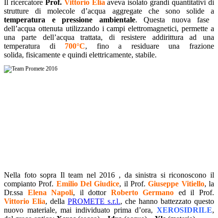
Il ricercatore
Prof.
Vittorio Elia
aveva isolato grandi quantitativi di
strutture di molecole d’acqua aggregate che sono solide a
temperatura e pressione ambientale
. Questa nuova fase
dell’acqua ottenuta utilizzando i campi elettromagnetici, permette a
una parte dell’acqua trattata, di resistere addirittura ad una
temperatura di
700°C
, fino a residuare una frazione
solida, fisicamente e quindi elettricamente, stabile.
Nella foto sopra Il team nel 2016 , da sinistra si riconoscono il
compianto Prof.
Emilio Del Giudice
, il Prof.
Giuseppe Vitiello
, la
Dr.ssa
Elena Napoli
, il dottor
Roberto Germano
ed il Prof.
Vittorio Elia
, della
PROMETE s.r.l.
, che hanno battezzato questo
nuovo materiale, mai individuato prima d’ora,
XEROSIDRILE
,