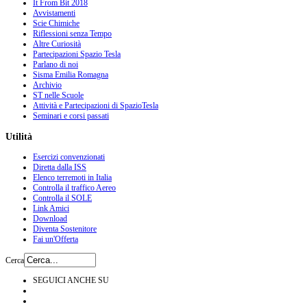
It From Bit 2018
Avvistamenti
Scie Chimiche
Riflessioni senza Tempo
Altre Curiosità
Partecipazioni Spazio Tesla
Parlano di noi
Sisma Emilia Romagna
Archivio
ST nelle Scuole
Attività e Partecipazioni di SpazioTesla
Seminari e corsi passati
Utilità
Esercizi convenzionati
Diretta dalla ISS
Elenco terremoti in Italia
Controlla il traffico Aereo
Controlla il SOLE
Link Amici
Download
Diventa Sostenitore
Fai un'Offerta
Cerca
SEGUICI ANCHE SU