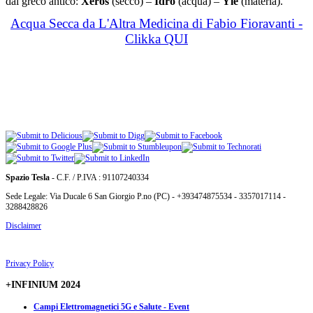
dal greco antico:
Xeros
(secco) –
Idro
(acqua) –
Yle
(materia).
Acqua Secca da L'Altra Medicina di Fabio Fioravanti -
Clikka QUI
Spazio Tesla
- C.F. / P.IVA : 91107240334
Sede Legale: Via Ducale 6 San Giorgio P.no (PC) - +393474875534 - 3357017114 -
3288428826
Disclaimer
Privacy Policy
+INFINIUM 2024
Campi Elettromagnetici 5G e Salute - Event