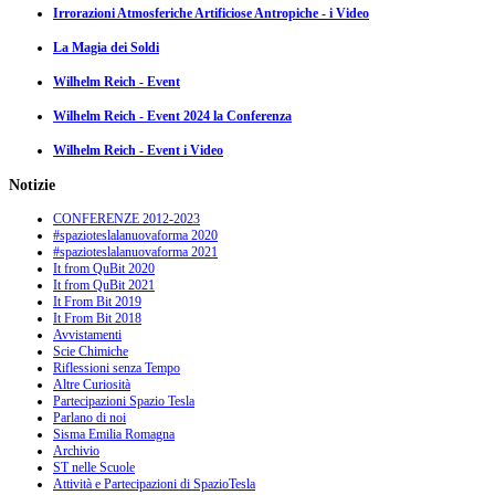
Irrorazioni Atmosferiche Artificiose Antropiche - i Video
La Magia dei Soldi
Wilhelm Reich - Event
Wilhelm Reich - Event 2024 la Conferenza
Wilhelm Reich - Event i Video
Notizie
CONFERENZE 2012-2023
#spazioteslalanuovaforma 2020
#spazioteslalanuovaforma 2021
It from QuBit 2020
It from QuBit 2021
It From Bit 2019
It From Bit 2018
Avvistamenti
Scie Chimiche
Riflessioni senza Tempo
Altre Curiosità
Partecipazioni Spazio Tesla
Parlano di noi
Sisma Emilia Romagna
Archivio
ST nelle Scuole
Attività e Partecipazioni di SpazioTesla