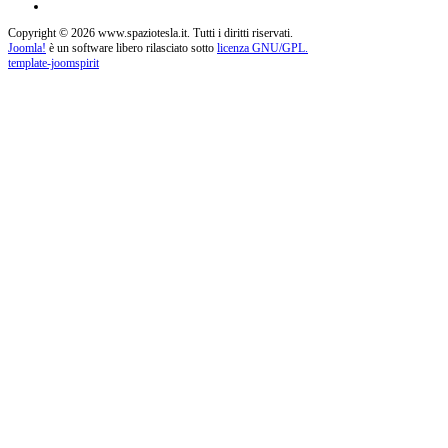
Copyright © 2026 www.spaziotesla.it. Tutti i diritti riservati.
Joomla!
è un software libero rilasciato sotto
licenza GNU/GPL.
template-joomspirit