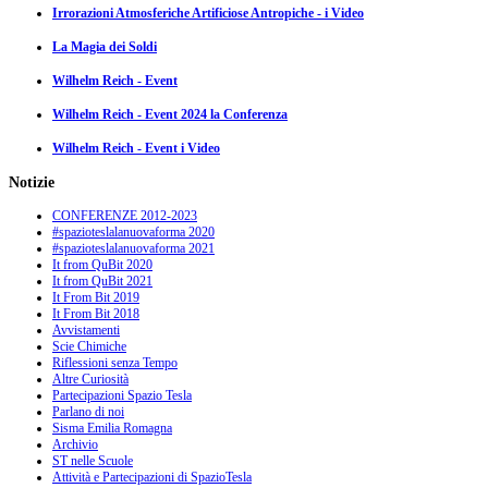
Irrorazioni Atmosferiche Artificiose Antropiche - i Video
La Magia dei Soldi
Wilhelm Reich - Event
Wilhelm Reich - Event 2024 la Conferenza
Wilhelm Reich - Event i Video
Notizie
CONFERENZE 2012-2023
#spazioteslalanuovaforma 2020
#spazioteslalanuovaforma 2021
It from QuBit 2020
It from QuBit 2021
It From Bit 2019
It From Bit 2018
Avvistamenti
Scie Chimiche
Riflessioni senza Tempo
Altre Curiosità
Partecipazioni Spazio Tesla
Parlano di noi
Sisma Emilia Romagna
Archivio
ST nelle Scuole
Attività e Partecipazioni di SpazioTesla