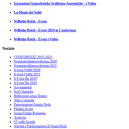
Irrorazioni Atmosferiche Artificiose Antropiche - i Video
La Magia dei Soldi
Wilhelm Reich - Event
Wilhelm Reich - Event 2024 la Conferenza
Wilhelm Reich - Event i Video
Notizie
CONFERENZE 2012-2023
#spazioteslalanuovaforma 2020
#spazioteslalanuovaforma 2021
It from QuBit 2020
It from QuBit 2021
It From Bit 2019
It From Bit 2018
Avvistamenti
Scie Chimiche
Riflessioni senza Tempo
Altre Curiosità
Partecipazioni Spazio Tesla
Parlano di noi
Sisma Emilia Romagna
Archivio
ST nelle Scuole
Attività e Partecipazioni di SpazioTesla