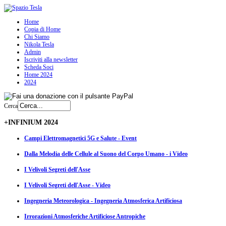
Home
Copia di Home
Chi Siamo
Nikola Tesla
Admin
Iscriviti alla newsletter
Scheda Soci
Home 2024
2024
Cerca
+INFINIUM 2024
Campi Elettromagnetici 5G e Salute - Event
Dalla Melodia delle Cellule al Suono del Corpo Umano - i Video
I Velivoli Segreti dell'Asse
I Velivoli Segreti dell'Asse - Video
Ingegneria Meteorologica - Ingegneria Atmosferica Artificiosa
Irrorazioni Atmosferiche Artificiose Antropiche