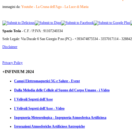
immagini da:
Youtube - La Cruna dell'Ago - La Luce di Maria
Spazio Tesla
- C.F. / P.IVA : 91107240334
Sede Legale: Via Ducale 6 San Giorgio P.no (PC) - +393474875534 - 3357017114 - 32884
Disclaimer
Privacy Policy
+INFINIUM 2024
Campi Elettromagnetici 5G e Salute - Event
Dalla Melodia delle Cellule al Suono del Corpo Umano - i Video
I Velivoli Segreti dell'Asse
I Velivoli Segreti dell'Asse - Video
Ingegneria Meteorologica - Ingegneria Atmosferica Artificiosa
Irrorazioni Atmosferiche Artificiose Antropiche