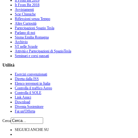
It From Bit 2019
It From Bit 2018
Avvistamenti
Scie Chimiche
Riflessioni senza Tempo
Altre Curiosità
Partecipazioni Spazio Tesla
Parlano di noi
Sisma Emilia Romagna
Archivio
ST nelle Scuole
Attività e Partecipazioni di SpazioTesla
Seminari e corsi passati
Utilità
Esercizi convenzionati
Diretta dalla ISS
Elenco terremoti in Italia
Controlla il traffico Aereo
Controlla il SOLE
Link Amici
Download
Diventa Sostenitore
Fai un'Offerta
Cerca
SEGUICI ANCHE SU