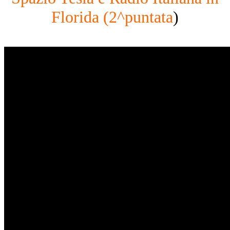
Florida (2^puntata
)