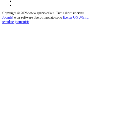
Copyright © 2026 www.spaziotesla.it. Tutti i diritti riservati.
Joomla!
è un software libero rilasciato sotto
licenza GNU/GPL.
template-joomspirit