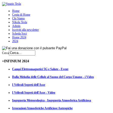
Home
Copia di Home
Chi Siamo
Nikola Tesla
Admin
Iscriviti alla newsletter
Scheda Soci
Home 2024
2024
Cerca
+INFINIUM 2024
Campi Elettromagnetici 5G e Salute - Event
Dalla Melodia delle Cellule al Suono del Corpo Umano - i Video
I Velivoli Segreti dell'Asse
I Velivoli Segreti dell'Asse - Video
Ingegneria Meteorologica - Ingegneria Atmosferica Artificiosa
Irrorazioni Atmosferiche Artificiose Antropiche