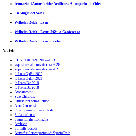
Irrorazioni Atmosferiche Artificiose Antropiche - i Video
La Magia dei Soldi
Wilhelm Reich - Event
Wilhelm Reich - Event 2024 la Conferenza
Wilhelm Reich - Event i Video
Notizie
CONFERENZE 2012-2023
#spazioteslalanuovaforma 2020
#spazioteslalanuovaforma 2021
It from QuBit 2020
It from QuBit 2021
It From Bit 2019
It From Bit 2018
Avvistamenti
Scie Chimiche
Riflessioni senza Tempo
Altre Curiosità
Partecipazioni Spazio Tesla
Parlano di noi
Sisma Emilia Romagna
Archivio
ST nelle Scuole
Attività e Partecipazioni di SpazioTesla