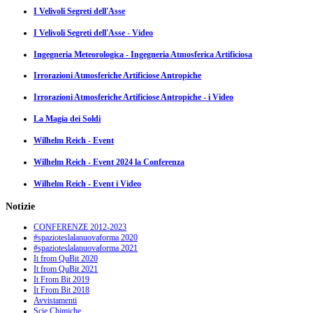
I Velivoli Segreti dell'Asse
I Velivoli Segreti dell'Asse - Video
Ingegneria Meteorologica - Ingegneria Atmosferica Artificiosa
Irrorazioni Atmosferiche Artificiose Antropiche
Irrorazioni Atmosferiche Artificiose Antropiche - i Video
La Magia dei Soldi
Wilhelm Reich - Event
Wilhelm Reich - Event 2024 la Conferenza
Wilhelm Reich - Event i Video
Notizie
CONFERENZE 2012-2023
#spazioteslalanuovaforma 2020
#spazioteslalanuovaforma 2021
It from QuBit 2020
It from QuBit 2021
It From Bit 2019
It From Bit 2018
Avvistamenti
Scie Chimiche