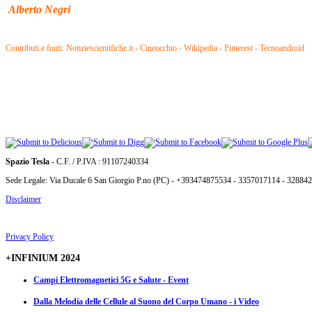
Alberto Negri
Contributi e fonti: Notiziescientifiche.it - Cineocchio - Wikipedia - Pinterest - Tecnoandroid
Spazio Tesla
- C.F. / P.IVA : 91107240334
Sede Legale: Via Ducale 6 San Giorgio P.no (PC) - +393474875534 - 3357017114 - 32884
Disclaimer
Privacy Policy
+INFINIUM 2024
Campi Elettromagnetici 5G e Salute - Event
Dalla Melodia delle Cellule al Suono del Corpo Umano - i Video