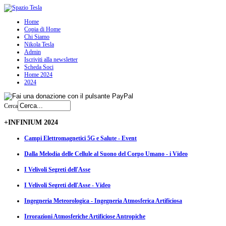
Home
Copia di Home
Chi Siamo
Nikola Tesla
Admin
Iscriviti alla newsletter
Scheda Soci
Home 2024
2024
Cerca
+INFINIUM 2024
Campi Elettromagnetici 5G e Salute - Event
Dalla Melodia delle Cellule al Suono del Corpo Umano - i Video
I Velivoli Segreti dell'Asse
I Velivoli Segreti dell'Asse - Video
Ingegneria Meteorologica - Ingegneria Atmosferica Artificiosa
Irrorazioni Atmosferiche Artificiose Antropiche