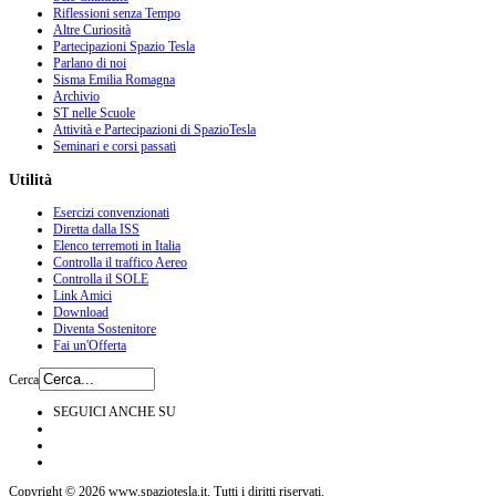
Riflessioni senza Tempo
Altre Curiosità
Partecipazioni Spazio Tesla
Parlano di noi
Sisma Emilia Romagna
Archivio
ST nelle Scuole
Attività e Partecipazioni di SpazioTesla
Seminari e corsi passati
Utilità
Esercizi convenzionati
Diretta dalla ISS
Elenco terremoti in Italia
Controlla il traffico Aereo
Controlla il SOLE
Link Amici
Download
Diventa Sostenitore
Fai un'Offerta
Cerca
SEGUICI ANCHE SU
Copyright © 2026 www.spaziotesla.it. Tutti i diritti riservati.