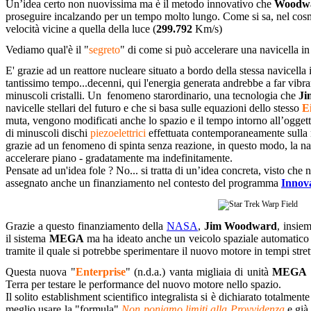
Un’idea certo non nuovissima ma è il metodo innovativo che
Woodw
proseguire incalzando per un tempo molto lungo. Come si sa, nel cosmo
velocità vicine a quella della luce (
299.792
Km/s)
Vediamo qual'è il "
segreto
" di come si può accelerare una navicella 
E' grazie ad un reattore nucleare situato a bordo della stessa navicella
tantissimo tempo...decenni, qui l'energia generata andrebbe a far vibra
minuscoli cristalli. Un fenomeno starordinario, una tecnologia che
Ji
navicelle stellari del futuro e che si basa sulle equazioni dello stesso
E
muta, vengono modificati anche lo spazio e il tempo intorno all’oggett
di minuscoli dischi
piezoelettrici
effettuata contemporaneamente sulla 
grazie ad un fenomeno di spinta senza reazione, in questo modo, la na
accelerare piano - gradatamente ma indefinitamente.
Pensate ad un'idea fole ? No... si tratta di un’idea concreta, visto che
assegnato anche un finanziamento nel contesto del programma
Innov
Grazie a questo finanziamento della
NASA
,
Jim Woodward
, insie
il sistema
MEGA
ma ha ideato anche un veicolo spaziale automatic
tramite il quale si potrebbe sperimentare il nuovo motore in tempi strett
Questa nuova "
Enterprise
" (n.d.a.) vanta migliaia di unità
MEGA
Terra per testare le performance del nuovo motore nello spazio.
Il solito establishment scientifico integralista si è dichiarato totalme
meglio usare la "formula"
Non poniamo limiti alla Provvidenza
e già