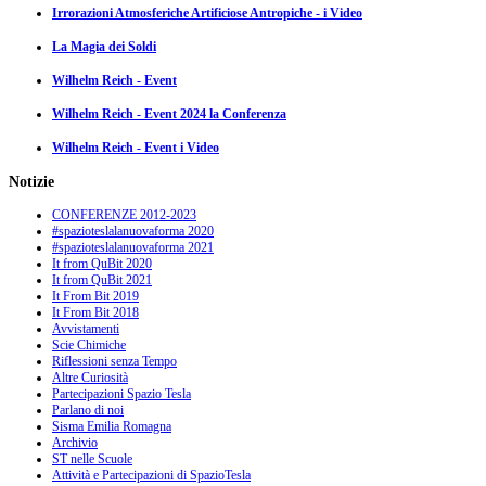
Irrorazioni Atmosferiche Artificiose Antropiche - i Video
La Magia dei Soldi
Wilhelm Reich - Event
Wilhelm Reich - Event 2024 la Conferenza
Wilhelm Reich - Event i Video
Notizie
CONFERENZE 2012-2023
#spazioteslalanuovaforma 2020
#spazioteslalanuovaforma 2021
It from QuBit 2020
It from QuBit 2021
It From Bit 2019
It From Bit 2018
Avvistamenti
Scie Chimiche
Riflessioni senza Tempo
Altre Curiosità
Partecipazioni Spazio Tesla
Parlano di noi
Sisma Emilia Romagna
Archivio
ST nelle Scuole
Attività e Partecipazioni di SpazioTesla