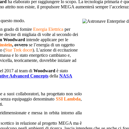
ard
ha elaborato per raggiungere lo scopo. La tecnologia primaria è quell
 attrito non esiste, il propulsore MEGA aumenterà sempre l’accelerazion
in questo modo.
 in grado di fornire
Energia Elettrica
per
re decine di migliaia di volte al secondo dei
m Woodward
intende applicare per le
instein
, ovvero
se l’energia di un oggetto
o (
Star Trek docet
). L'azione di eccitazione
massa e lo stato energetico cambiano e,
vicella, teoricamente, dovrebbe iniziare ad
 nel 2017 al team di
Woodward
è stato
ative Advanced Concepts
della
NASA
me a suoi collaboratori, ha progettato non solo
o senza equipaggio denominato
SSI Lambda
,
i.
ridimensionate e messa in orbita intorno alla
nte scettico in relazione al progetto MEGA ma è
 qualcuno negli ambienti di ricerca, lascia intendere che se anche ci fos