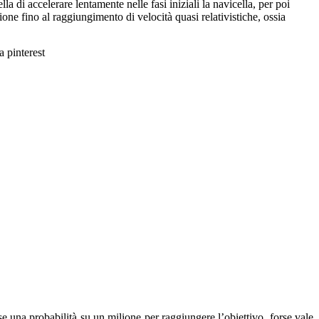
a di accelerare lentamente nelle fasi iniziali la navicella, per poi
e fino al raggiungimento di velocità quasi relativistiche, ossia
se una probabilità su un milione per raggiungere l’obiettivo, forse vale