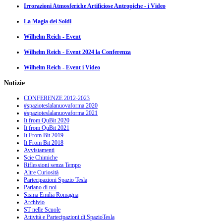
Irrorazioni Atmosferiche Artificiose Antropiche - i Video
La Magia dei Soldi
Wilhelm Reich - Event
Wilhelm Reich - Event 2024 la Conferenza
Wilhelm Reich - Event i Video
Notizie
CONFERENZE 2012-2023
#spazioteslalanuovaforma 2020
#spazioteslalanuovaforma 2021
It from QuBit 2020
It from QuBit 2021
It From Bit 2019
It From Bit 2018
Avvistamenti
Scie Chimiche
Riflessioni senza Tempo
Altre Curiosità
Partecipazioni Spazio Tesla
Parlano di noi
Sisma Emilia Romagna
Archivio
ST nelle Scuole
Attività e Partecipazioni di SpazioTesla