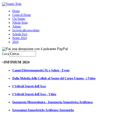
Home
Copia di Home
Chi Siamo
Nikola Tesla
Admin
Iscriviti alla newsletter
Scheda Soci
Home 2024
2024
Cerca
+INFINIUM 2024
Campi Elettromagnetici 5G e Salute - Event
Dalla Melodia delle Cellule al Suono del Corpo Umano - i Video
I Velivoli Segreti dell'Asse
I Velivoli Segreti dell'Asse - Video
Ingegneria Meteorologica - Ingegneria Atmosferica Artificiosa
Irrorazioni Atmosferiche Artificiose Antropiche