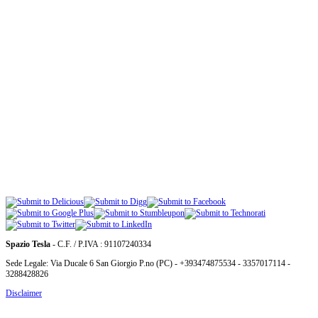
Spazio Tesla
- C.F. / P.IVA : 91107240334
Sede Legale: Via Ducale 6 San Giorgio P.no (PC) - +393474875534 - 3357017114 -
3288428826
Disclaimer