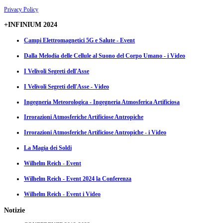
Privacy Policy
+INFINIUM 2024
Campi Elettromagnetici 5G e Salute - Event
Dalla Melodia delle Cellule al Suono del Corpo Umano - i Video
I Velivoli Segreti dell'Asse
I Velivoli Segreti dell'Asse - Video
Ingegneria Meteorologica - Ingegneria Atmosferica Artificiosa
Irrorazioni Atmosferiche Artificiose Antropiche
Irrorazioni Atmosferiche Artificiose Antropiche - i Video
La Magia dei Soldi
Wilhelm Reich - Event
Wilhelm Reich - Event 2024 la Conferenza
Wilhelm Reich - Event i Video
Notizie