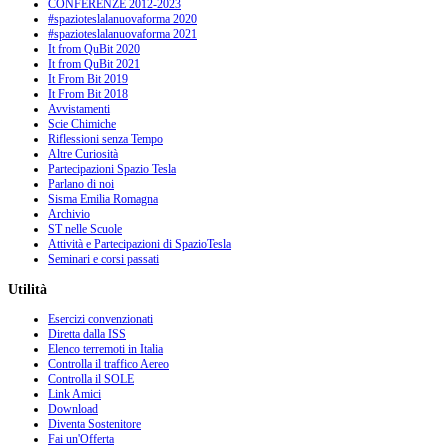
CONFERENZE 2012-2023
#spazioteslalanuovaforma 2020
#spazioteslalanuovaforma 2021
It from QuBit 2020
It from QuBit 2021
It From Bit 2019
It From Bit 2018
Avvistamenti
Scie Chimiche
Riflessioni senza Tempo
Altre Curiosità
Partecipazioni Spazio Tesla
Parlano di noi
Sisma Emilia Romagna
Archivio
ST nelle Scuole
Attività e Partecipazioni di SpazioTesla
Seminari e corsi passati
Utilità
Esercizi convenzionati
Diretta dalla ISS
Elenco terremoti in Italia
Controlla il traffico Aereo
Controlla il SOLE
Link Amici
Download
Diventa Sostenitore
Fai un'Offerta