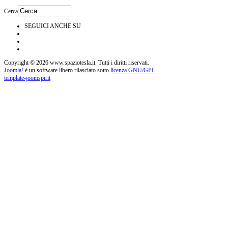
Cerca
SEGUICI ANCHE SU
Copyright © 2026 www.spaziotesla.it. Tutti i diritti riservati.
Joomla!
è un software libero rilasciato sotto
licenza GNU/GPL.
template-joomspirit