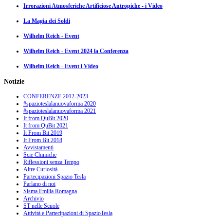
Irrorazioni Atmosferiche Artificiose Antropiche - i Video
La Magia dei Soldi
Wilhelm Reich - Event
Wilhelm Reich - Event 2024 la Conferenza
Wilhelm Reich - Event i Video
Notizie
CONFERENZE 2012-2023
#spazioteslalanuovaforma 2020
#spazioteslalanuovaforma 2021
It from QuBit 2020
It from QuBit 2021
It From Bit 2019
It From Bit 2018
Avvistamenti
Scie Chimiche
Riflessioni senza Tempo
Altre Curiosità
Partecipazioni Spazio Tesla
Parlano di noi
Sisma Emilia Romagna
Archivio
ST nelle Scuole
Attività e Partecipazioni di SpazioTesla