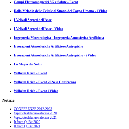
Campi Elettromagnetici 5G e Salute - Event
Dalla Melodia delle Cellule al Suono del Corpo Umano - i Video
I Velivoli Segreti dell'Asse
I Velivoli Segreti dell'Asse - Video
Ingegneria Meteorologica - Ingegneria Atmosferica Artificiosa
Irrorazioni Atmosferiche Artificiose Antropiche
Irrorazioni Atmosferiche Artificiose Antropiche - i Video
La Magia dei Soldi
Wilhelm Reich - Event
Wilhelm Reich - Event 2024 la Conferenza
Wilhelm Reich - Event i Video
Notizie
CONFERENZE 2012-2023
#spazioteslalanuovaforma 2020
#spazioteslalanuovaforma 2021
It from QuBit 2020
It from QuBit 2021