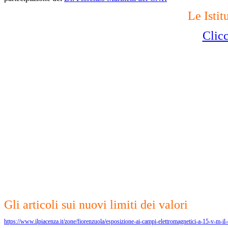
Le Istit
Clic
Gli articoli sui nuovi limiti dei valori
https://www.ilpiacenza.it/zone/fiorenzuola/esposizione-ai-campi-elettromagnetici-a-15-v-m-i