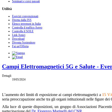
Seminari e corsi passati
Utilità
Esercizi convenzionati
Diretta dalla ISS
Elenco terremoti in Italia
Controlla il traffico Aereo
Controlla il SOLE
Link Amici
Download
Diventa Sostenitore
Fai un'Offerta
Campi Elettromagnetici 5G e Salute - Eve
Dettagli
19/05/2024
L’aumento dei limiti di esposizione ai campi elettromagnetici a
15 V
seria preoccupazione anche tra gli organi istituzionali nelle figure dei
Alla luce di queste disposizioni, un gruppo di Associazioni Piacen
partecipazione del
Dr. Fiorenzo Marinelli del CNR