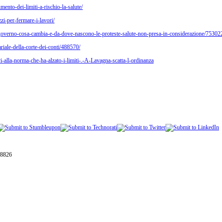
ento-dei-limiti-a-rischio-la-salute/
i-per-fermare-i-lavori/
dal-governo-cosa-cambia-e-da-dove-nascono-le-proteste-salute-non-presa-in-considerazione/75302
riale-della-corte-dei-conti/488570/
alla-norma-che-ha-alzato-i-limiti-.-A-Lavagna-scatta-l-ordinanza
28826