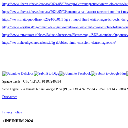
https://www.liberta.it/news/cronaca/2024/05/07/campi-elettromagnetici-fiorenzuola-contro-laum
https://www.liberta.it/news/cronaca/2024/05/03/antenna-a-san-lazzaro-tarasconi-non-ho-i-mezz
https://www.ilfattoquotidiano.it/2024/05/01/il-5g-e-i-nuovi-limiti-elettromagnetici-decisi-
https://www.key4biz.it/5g-comuni-del-tigullio-contro-i-nuovi-limiti-ma-si-rischia-il-danno-era
https://www.terranuova.it/News/Salute-e-benessere/Elettrosmog.-ISDE-ai-sindaci-Opponetevi-
https://www.altoadigeinnovazione.it/5g-dobbiaco-limiti-emissioni-elettromagnetiche/
Spazio Tesla
- C.F. / P.IVA : 91107240334
Sede Legale: Via Ducale 6 San Giorgio P.no (PC) - +393474875534 - 3357017114 - 32884
Disclaimer
Privacy Policy
+INFINIUM 2024