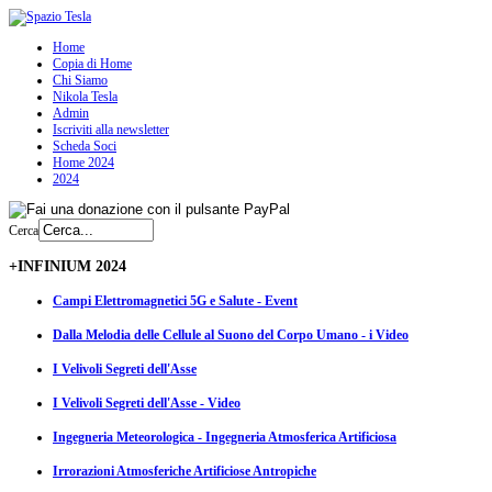
Home
Copia di Home
Chi Siamo
Nikola Tesla
Admin
Iscriviti alla newsletter
Scheda Soci
Home 2024
2024
Cerca
+INFINIUM 2024
Campi Elettromagnetici 5G e Salute - Event
Dalla Melodia delle Cellule al Suono del Corpo Umano - i Video
I Velivoli Segreti dell'Asse
I Velivoli Segreti dell'Asse - Video
Ingegneria Meteorologica - Ingegneria Atmosferica Artificiosa
Irrorazioni Atmosferiche Artificiose Antropiche