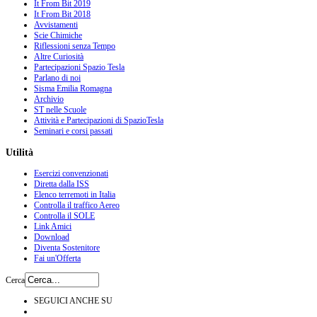
It From Bit 2019
It From Bit 2018
Avvistamenti
Scie Chimiche
Riflessioni senza Tempo
Altre Curiosità
Partecipazioni Spazio Tesla
Parlano di noi
Sisma Emilia Romagna
Archivio
ST nelle Scuole
Attività e Partecipazioni di SpazioTesla
Seminari e corsi passati
Utilità
Esercizi convenzionati
Diretta dalla ISS
Elenco terremoti in Italia
Controlla il traffico Aereo
Controlla il SOLE
Link Amici
Download
Diventa Sostenitore
Fai un'Offerta
Cerca
SEGUICI ANCHE SU