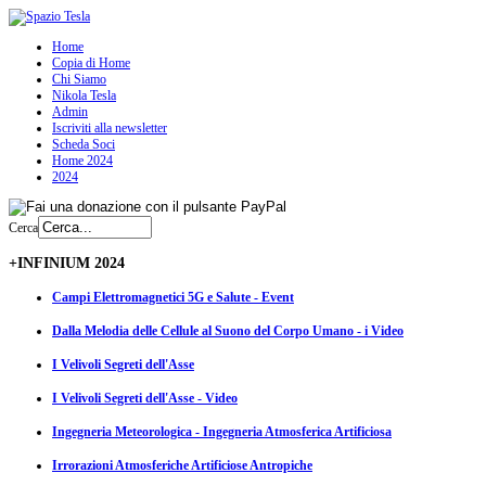
Home
Copia di Home
Chi Siamo
Nikola Tesla
Admin
Iscriviti alla newsletter
Scheda Soci
Home 2024
2024
Cerca
+INFINIUM 2024
Campi Elettromagnetici 5G e Salute - Event
Dalla Melodia delle Cellule al Suono del Corpo Umano - i Video
I Velivoli Segreti dell'Asse
I Velivoli Segreti dell'Asse - Video
Ingegneria Meteorologica - Ingegneria Atmosferica Artificiosa
Irrorazioni Atmosferiche Artificiose Antropiche