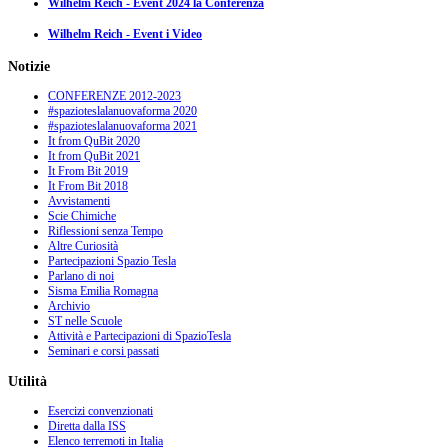
Wilhelm Reich - Event 2024 la Conferenza
Wilhelm Reich - Event i Video
Notizie
CONFERENZE 2012-2023
#spazioteslalanuovaforma 2020
#spazioteslalanuovaforma 2021
It from QuBit 2020
It from QuBit 2021
It From Bit 2019
It From Bit 2018
Avvistamenti
Scie Chimiche
Riflessioni senza Tempo
Altre Curiosità
Partecipazioni Spazio Tesla
Parlano di noi
Sisma Emilia Romagna
Archivio
ST nelle Scuole
Attività e Partecipazioni di SpazioTesla
Seminari e corsi passati
Utilità
Esercizi convenzionati
Diretta dalla ISS
Elenco terremoti in Italia