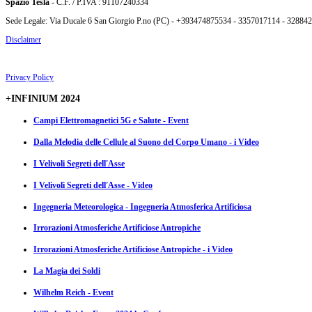
Spazio Tesla
- C.F. / P.IVA : 91107240334
Sede Legale: Via Ducale 6 San Giorgio P.no (PC) - +393474875534 - 3357017114 - 32884
Disclaimer
Privacy Policy
+INFINIUM 2024
Campi Elettromagnetici 5G e Salute - Event
Dalla Melodia delle Cellule al Suono del Corpo Umano - i Video
I Velivoli Segreti dell'Asse
I Velivoli Segreti dell'Asse - Video
Ingegneria Meteorologica - Ingegneria Atmosferica Artificiosa
Irrorazioni Atmosferiche Artificiose Antropiche
Irrorazioni Atmosferiche Artificiose Antropiche - i Video
La Magia dei Soldi
Wilhelm Reich - Event