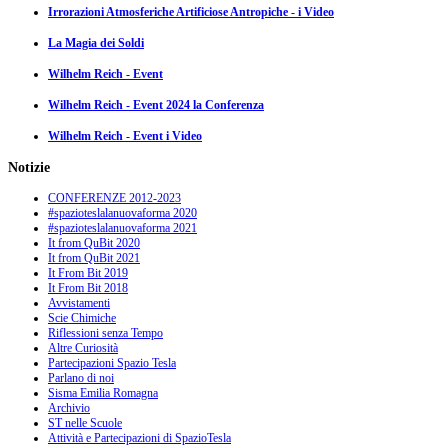
Irrorazioni Atmosferiche Artificiose Antropiche - i Video
La Magia dei Soldi
Wilhelm Reich - Event
Wilhelm Reich - Event 2024 la Conferenza
Wilhelm Reich - Event i Video
Notizie
CONFERENZE 2012-2023
#spazioteslalanuovaforma 2020
#spazioteslalanuovaforma 2021
It from QuBit 2020
It from QuBit 2021
It From Bit 2019
It From Bit 2018
Avvistamenti
Scie Chimiche
Riflessioni senza Tempo
Altre Curiosità
Partecipazioni Spazio Tesla
Parlano di noi
Sisma Emilia Romagna
Archivio
ST nelle Scuole
Attività e Partecipazioni di SpazioTesla