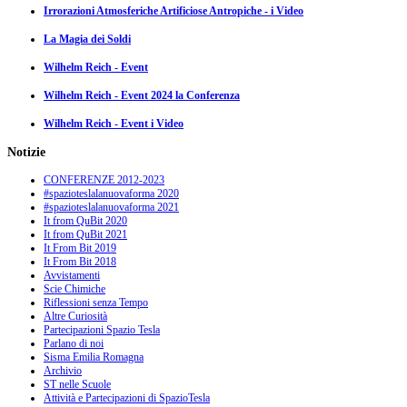
Irrorazioni Atmosferiche Artificiose Antropiche - i Video
La Magia dei Soldi
Wilhelm Reich - Event
Wilhelm Reich - Event 2024 la Conferenza
Wilhelm Reich - Event i Video
Notizie
CONFERENZE 2012-2023
#spazioteslalanuovaforma 2020
#spazioteslalanuovaforma 2021
It from QuBit 2020
It from QuBit 2021
It From Bit 2019
It From Bit 2018
Avvistamenti
Scie Chimiche
Riflessioni senza Tempo
Altre Curiosità
Partecipazioni Spazio Tesla
Parlano di noi
Sisma Emilia Romagna
Archivio
ST nelle Scuole
Attività e Partecipazioni di SpazioTesla