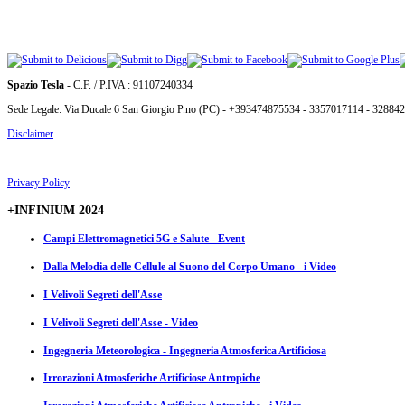
Spazio Tesla
- C.F. / P.IVA : 91107240334
Sede Legale: Via Ducale 6 San Giorgio P.no (PC) - +393474875534 - 3357017114 - 32884
Disclaimer
Privacy Policy
+INFINIUM 2024
Campi Elettromagnetici 5G e Salute - Event
Dalla Melodia delle Cellule al Suono del Corpo Umano - i Video
I Velivoli Segreti dell'Asse
I Velivoli Segreti dell'Asse - Video
Ingegneria Meteorologica - Ingegneria Atmosferica Artificiosa
Irrorazioni Atmosferiche Artificiose Antropiche