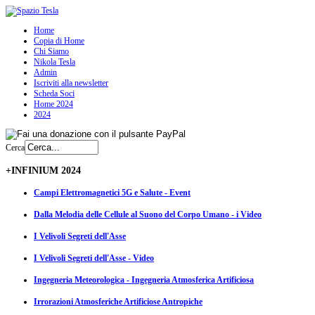
Home
Copia di Home
Chi Siamo
Nikola Tesla
Admin
Iscriviti alla newsletter
Scheda Soci
Home 2024
2024
Cerca
+INFINIUM 2024
Campi Elettromagnetici 5G e Salute - Event
Dalla Melodia delle Cellule al Suono del Corpo Umano - i Video
I Velivoli Segreti dell'Asse
I Velivoli Segreti dell'Asse - Video
Ingegneria Meteorologica - Ingegneria Atmosferica Artificiosa
Irrorazioni Atmosferiche Artificiose Antropiche