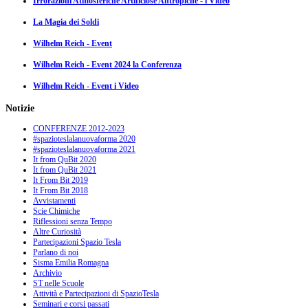
Irrorazioni Atmosferiche Artificiose Antropiche - i Video
La Magia dei Soldi
Wilhelm Reich - Event
Wilhelm Reich - Event 2024 la Conferenza
Wilhelm Reich - Event i Video
Notizie
CONFERENZE 2012-2023
#spazioteslalanuovaforma 2020
#spazioteslalanuovaforma 2021
It from QuBit 2020
It from QuBit 2021
It From Bit 2019
It From Bit 2018
Avvistamenti
Scie Chimiche
Riflessioni senza Tempo
Altre Curiosità
Partecipazioni Spazio Tesla
Parlano di noi
Sisma Emilia Romagna
Archivio
ST nelle Scuole
Attività e Partecipazioni di SpazioTesla
Seminari e corsi passati