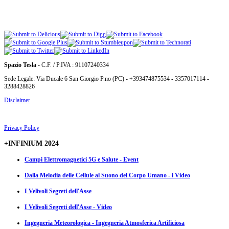
Spazio Tesla
- C.F. / P.IVA : 91107240334
Sede Legale: Via Ducale 6 San Giorgio P.no (PC) - +393474875534 - 3357017114 -
3288428826
Disclaimer
Privacy Policy
+INFINIUM 2024
Campi Elettromagnetici 5G e Salute - Event
Dalla Melodia delle Cellule al Suono del Corpo Umano - i Video
I Velivoli Segreti dell'Asse
I Velivoli Segreti dell'Asse - Video
Ingegneria Meteorologica - Ingegneria Atmosferica Artificiosa