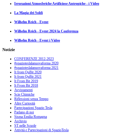
Irrorazioni Atmosferiche Artificiose Antropiche - i Video
La Magia dei Soldi
Wilhelm Reich - Event
Wilhelm Reich - Event 2024 la Conferenza
Wilhelm Reich - Event i Video
Notizie
CONFERENZE 2012-2023
#spazioteslalanuovaforma 2020
#spazioteslalanuovaforma 2021
It from QuBit 2020
It from QuBit 2021
It From Bit 2019
It From Bit 2018
Avvistamenti
Scie Chimiche
Riflessioni senza Tempo
Altre Curiosità
Partecipazioni Spazio Tesla
Parlano di noi
Sisma Emilia Romagna
Archivio
ST nelle Scuole
Attività e Partecipazioni di SpazioTesla