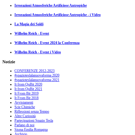
Irrorazioni Atmosferiche Artificiose Antropiche
Irrorazioni Atmosferiche Artificiose Antropiche - i Video
La Magia dei Soldi
Wilhelm Reich - Event
Wilhelm Reich - Event 2024 la Conferenza
Wilhelm Reich - Event i Video
Notizie
CONFERENZE 2012-2023
#spazioteslalanuovaforma 2020
#spazioteslalanuovaforma 2021
It from QuBit 2020
It from QuBit 2021
It From Bit 2019
It From Bit 2018
Avvistamenti
Scie Chimiche
Riflessioni senza Tempo
Altre Curiosità
Partecipazioni Spazio Tesla
Parlano di noi
Sisma Emilia Romagna
Archivio