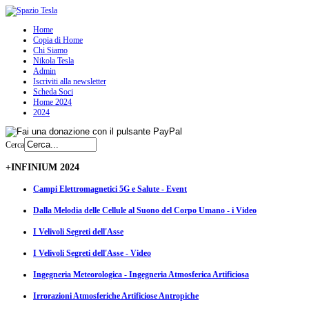
Home
Copia di Home
Chi Siamo
Nikola Tesla
Admin
Iscriviti alla newsletter
Scheda Soci
Home 2024
2024
Cerca
+INFINIUM 2024
Campi Elettromagnetici 5G e Salute - Event
Dalla Melodia delle Cellule al Suono del Corpo Umano - i Video
I Velivoli Segreti dell'Asse
I Velivoli Segreti dell'Asse - Video
Ingegneria Meteorologica - Ingegneria Atmosferica Artificiosa
Irrorazioni Atmosferiche Artificiose Antropiche