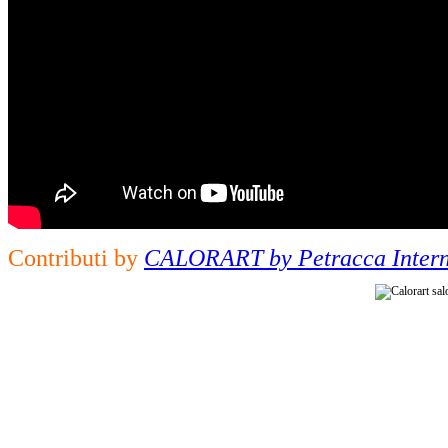
Contributi by
CALORART by Petracca Intern