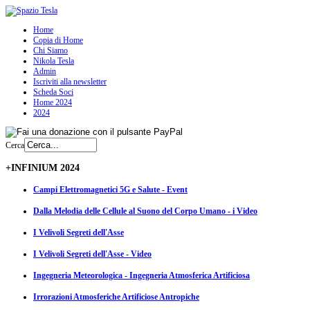
Home
Copia di Home
Chi Siamo
Nikola Tesla
Admin
Iscriviti alla newsletter
Scheda Soci
Home 2024
2024
Cerca
+INFINIUM 2024
Campi Elettromagnetici 5G e Salute - Event
Dalla Melodia delle Cellule al Suono del Corpo Umano - i Video
I Velivoli Segreti dell'Asse
I Velivoli Segreti dell'Asse - Video
Ingegneria Meteorologica - Ingegneria Atmosferica Artificiosa
Irrorazioni Atmosferiche Artificiose Antropiche