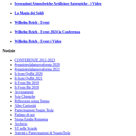
Irrorazioni Atmosferiche Artificiose Antropiche - i Video
La Magia dei Soldi
Wilhelm Reich - Event
Wilhelm Reich - Event 2024 la Conferenza
Wilhelm Reich - Event i Video
Notizie
CONFERENZE 2012-2023
#spazioteslalanuovaforma 2020
#spazioteslalanuovaforma 2021
It from QuBit 2020
It from QuBit 2021
It From Bit 2019
It From Bit 2018
Avvistamenti
Scie Chimiche
Riflessioni senza Tempo
Altre Curiosità
Partecipazioni Spazio Tesla
Parlano di noi
Sisma Emilia Romagna
Archivio
ST nelle Scuole
Attività e Partecipazioni di SpazioTesla