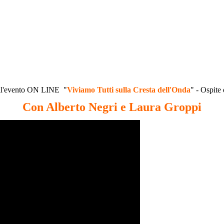
 all'evento ON LINE "
Viviamo Tutti sulla Cresta dell'Onda
" - Ospite
Con Alberto Negri e Laura Groppi